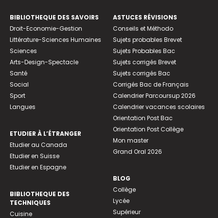
BIBLIOTHEQUE DES SAVOIRS
ASTUCES RÉVISIONS
Droit-Economie-Gestion
Conseils et Méthodo
Littérature-Sciences Humaines
Sujets probables Brevet
Sciences
Sujets Probables Bac
Arts-Design-Spectacle
Sujets corrigés Brevet
Santé
Sujets corrigés Bac
Social
Corrigés Bac de Français
Sport
Calendrier Parcoursup 2026
Langues
Calendrier vacances scolaires
Orientation Post Bac
Orientation Post Collège
ETUDIER À L’ÉTRANGER
Mon master
Etudier au Canada
Grand Oral 2026
Etudier en Suisse
Etudier en Espagne
BLOG
Collège
BIBLIOTHEQUE DES
Lycée
TECHNIQUES
Supérieur
Cuisine