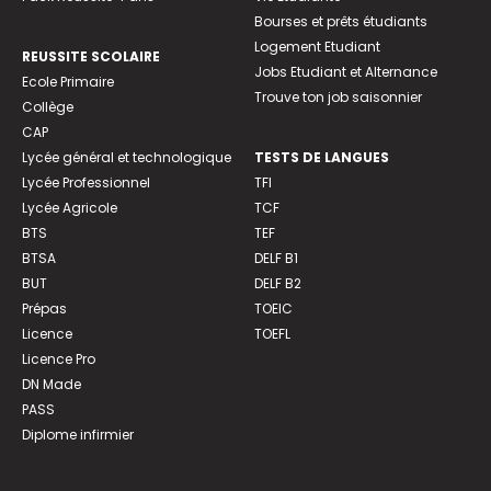
Bourses et prêts étudiants
Logement Etudiant
REUSSITE SCOLAIRE
Jobs Etudiant et Alternance
Ecole Primaire
Trouve ton job saisonnier
Collège
CAP
Lycée général et technologique
TESTS DE LANGUES
Lycée Professionnel
TFI
Lycée Agricole
TCF
BTS
TEF
BTSA
DELF B1
BUT
DELF B2
Prépas
TOEIC
Licence
TOEFL
Licence Pro
DN Made
PASS
Diplome infirmier