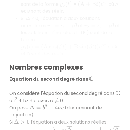
sont de la forme
=
où A
(
A
+
B
t
)
e
r
t
y
0
(
t
)
et B sont des réels.
Si
< 0, l’équation a deux solutions
Δ
complexes
et
et
r
1
=
α
+
i
β
r
2
=
α
−
i
β
les solutions générales de (E’) sont de la
forme
où A
y
0
(
t
)
=
(
A
cos
(
β
t
)
+
B
sin
(
β
t
)
)
e
α
t
et B sont des réels.
Nombres complexes
Equation du second degré dans
C
On considère l'équation du second degré dans
C
a
+ bz + c avec a
0.
z
2
≠
On pose
(discriminant de
Δ
=
b
2
−
4
a
c
l'équation).
Si
l'équation a deux solutions réelles
Δ
>
0
x
1
=
−
b
−
Δ
2
a
x
2
=
−
b
+
Δ
2
a