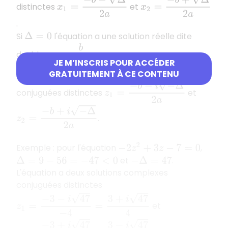
distinctes
et
.
Si
l'équation a une solution réelle dite
Δ
=
0
x
=
−
b
2
a
double
.
JE M’INSCRIS POUR ACCÉDER
Si
l'équation a deux solutions complexes
Δ
<
0
GRATUITEMENT À CE CONTENU
z
1
=
−
b
−
i
−
Δ
2
a
conjuguées distinctes
et
z
2
=
−
b
+
i
−
Δ
2
a
.
Exemple : pour l'équation
,
−
2
z
2
+
3
z
−
7
=
0
et
.
Δ
=
9
−
56
=
−
47
<
0
−
Δ
=
47
L'équation a deux solutions complexes
conjuguées distinctes
z
1
=
−
3
−
i
47
−
4
=
3
+
i
47
4
et
z
2
=
−
3
+
i
47
−
4
=
3
−
i
47
4