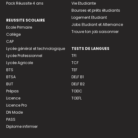
Pack Réussite 4 ans
Vie Etudiante
Bourses et prêts étudiants
Logement Etudiant
REUSSITE SCOLAIRE
Jobs Etudiant et Alternance
Ecole Primaire
Trouve ton job saisonnier
Collège
CAP
Lycée général et technologique
TESTS DE LANGUES
Lycée Professionnel
TFI
Lycée Agricole
TCF
BTS
TEF
BTSA
DELF B1
BUT
DELF B2
Prépas
TOEIC
Licence
TOEFL
Licence Pro
DN Made
PASS
Diplome infirmier