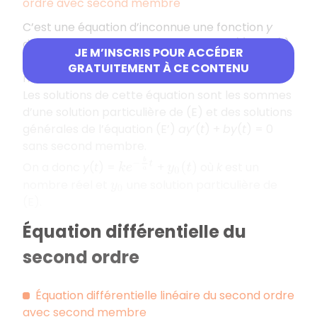
ordre avec second membre
C’est une équation d’inconnue une fonction
y
dérivable qui s’écrit sous la forme :
ay
’(
t
) +
by
(
t
)
JE M’INSCRIS POUR ACCÉDER
=
c
(
t
) (E) où
a
et
b
sont des nombres réels,
a
GRATUITEMENT À CE CONTENU
non nul, et
c
une fonction continue.
Les solutions de cette équation sont les sommes
d’une solution particulière de (E) et des solutions
générales de l’équation (E’)
ay
’(
t
) +
by
(
t
) = 0
sans second membre.
k
e
−
b
a
t
On a donc
y
(
t
) =
+
où
k
est un
y
0
(
t
)
nombre réel et
une solution particulière de
y
0
(E).
Équation différentielle du
second ordre
Équation différentielle linéaire du second ordre
avec second membre