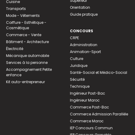
Supérieur
Cuisine
Orientation
Transports
Guide pratique
Mode - Vêtements
Coiffure - Esthétique -
Cosmétique
CONCOURS
Commerce - Vente
CRPE
Bâtiment - Architecture
Administration
Électricité
Animation-Sport
Mécanique automobile
Culture
Services à la personne
Juridique
Accompagnement Petite
Santé-Social et Médico-Social
enfance
Sécurité
Kit auto-entrepreneur
Technique
Ingénieur Post-Bac
Ingénieur Maroc
Commerce Post-Bac
Commerce Admission Parallèle
Commerce Maroc
IEP Concours Commun
IEP Concours Grenoble