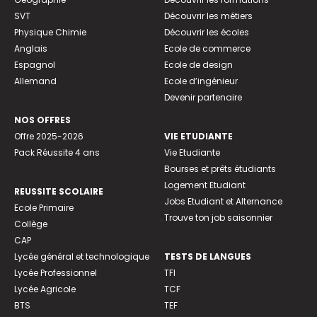
SVT
Découvrir les métiers
Physique Chimie
Découvrir les écoles
Anglais
Ecole de commerce
Espagnol
Ecole de design
Allemand
Ecole d’ingénieur
Devenir partenaire
NOS OFFRES
Offre 2025-2026
VIE ETUDIANTE
Pack Réussite 4 ans
Vie Etudiante
Bourses et prêts étudiants
Logement Etudiant
REUSSITE SCOLAIRE
Jobs Etudiant et Alternance
Ecole Primaire
Trouve ton job saisonnier
Collège
CAP
Lycée général et technologique
TESTS DE LANGUES
Lycée Professionnel
TFI
Lycée Agricole
TCF
BTS
TEF