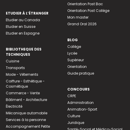
Orientation Post Bac
Orientation Post Collège
ETUDIER À L’ÉTRANGER
Mon master
Etudier au Canada
Grand Oral 2026
Etudier en Suisse
Etudier en Espagne
BLOG
Collège
BIBLIOTHEQUE DES
Lycée
TECHNIQUES
Supérieur
Cuisine
Orientation
Transports
Guide pratique
Mode - Vêtements
Coiffure - Esthétique -
Cosmétique
CONCOURS
Commerce - Vente
CRPE
Bâtiment - Architecture
Administration
Électricité
Animation-Sport
Mécanique automobile
Culture
Services à la personne
Juridique
Accompagnement Petite
Santé-Social et Médico-Social