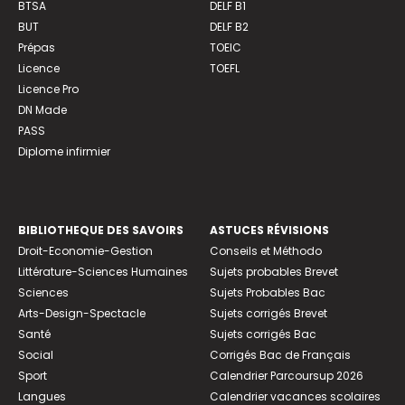
BTSA
DELF B1
BUT
DELF B2
Prépas
TOEIC
Licence
TOEFL
Licence Pro
DN Made
PASS
Diplome infirmier
BIBLIOTHEQUE DES SAVOIRS
ASTUCES RÉVISIONS
Droit-Economie-Gestion
Conseils et Méthodo
Littérature-Sciences Humaines
Sujets probables Brevet
Sciences
Sujets Probables Bac
Arts-Design-Spectacle
Sujets corrigés Brevet
Santé
Sujets corrigés Bac
Social
Corrigés Bac de Français
Sport
Calendrier Parcoursup 2026
Langues
Calendrier vacances scolaires