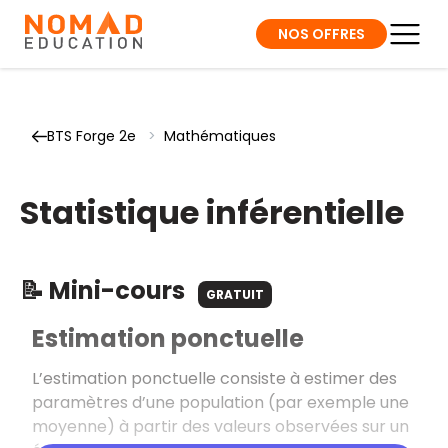
NOS OFFRES
BTS Forge 2e
>
Mathématiques
Statistique inférentielle
📝 Mini-cours
GRATUIT
Estimation ponctuelle
L’estimation ponctuelle consiste à estimer des
paramètres d’une population (par exemple une
moyenne) à partir des valeurs observées sur un