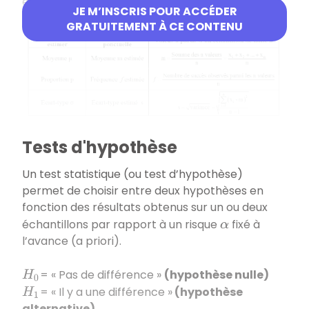
échantillon de cette population.
JE M’INSCRIS POUR ACCÉDER
GRATUITEMENT À CE CONTENU
Tests d'hypothèse
Un test statistique (ou test d’hypothèse)
permet de choisir entre deux hypothèses en
fonction des résultats obtenus sur un ou deux
échantillons par rapport à un risque
fixé à
α
l’avance (a priori).
= « Pas de différence »
(hypothèse nulle)
H
0
= « Il y a une différence »
(hypothèse
H
1
alternative)