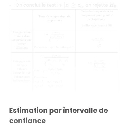
• On conclut le test : si
, on rejette
.
|
z
|
≥
z
α
H
0
Estimation par intervalle de
confiance