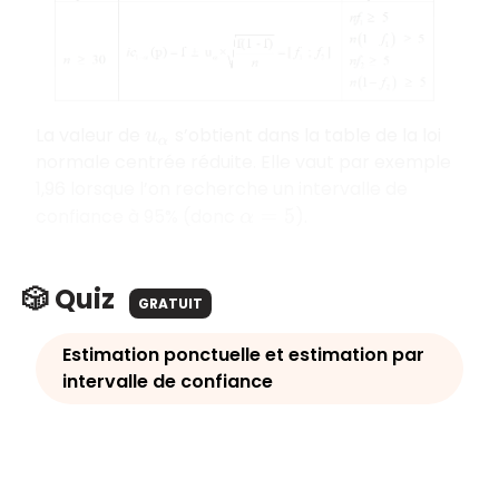
La valeur de
s’obtient dans la table de la loi
u
α
normale centrée réduite. Elle vaut par exemple
1,96 lorsque l’on recherche un intervalle de
confiance à 95% (donc
).
α
=
5
🎲 Quiz
GRATUIT
Estimation ponctuelle et estimation par
intervalle de confiance