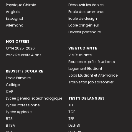
Physique Chimie
Découvrir les écoles
Anglais
Ecole de commerce
Espagnol
Ecole de design
Allemand
Ecole d’ingénieur
Devenir partenaire
NOS OFFRES
Offre 2025-2026
VIE ETUDIANTE
Pack Réussite 4 ans
Vie Etudiante
Bourses et prêts étudiants
Logement Etudiant
REUSSITE SCOLAIRE
Jobs Etudiant et Alternance
Ecole Primaire
Trouve ton job saisonnier
Collège
CAP
Lycée général et technologique
TESTS DE LANGUES
Lycée Professionnel
TFI
Lycée Agricole
TCF
BTS
TEF
BTSA
DELF B1