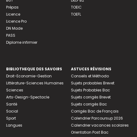
BUT
DELF B2
Prépas
TOEIC
Licence
TOEFL
Licence Pro
DN Made
PASS
Diplome infirmier
BIBLIOTHEQUE DES SAVOIRS
ASTUCES RÉVISIONS
Droit-Economie-Gestion
Conseils et Méthodo
Littérature-Sciences Humaines
Sujets probables Brevet
Sciences
Sujets Probables Bac
Arts-Design-Spectacle
Sujets corrigés Brevet
Santé
Sujets corrigés Bac
Social
Corrigés Bac de Français
Sport
Calendrier Parcoursup 2026
Langues
Calendrier vacances scolaires
Orientation Post Bac