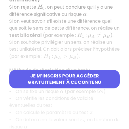
Si on rejette
, on peut conclure qu’il y a une
H
0
différence significative au risque
.
α
Si on veut savoir s’il existe une différence quel
que soit le sens de cette différence, on réalise un
test bilatéral
(par exemple :
:
).
H
1
μ
A
≠
μ
B
Si on souhaite privilégier un sens, on réalise un
test unilatéral. On doit alors préciser l’hypothèse
(par exemple :
:
).
H
1
μ
A
>
μ
B
Méthode de résolution d’un test :
JE M’INSCRIS POUR ACCÉDER
• On formule les hypothèses
et
du test
H
0
H
1
GRATUITEMENT À CE CONTENU
• On identifie le test à utiliser
• On se fixe un risque
(par exemple 5%)
α
• On vérifie les conditions de validité
éventuelles du test
• On calcule le paramètre du test
z
• On détermine la valeur seuil
en fonction du
z
α
risque
α