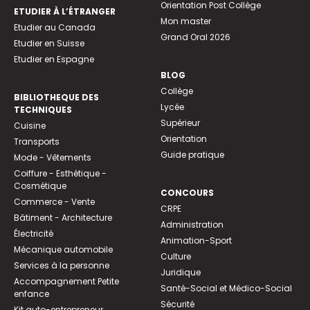
Orientation Post Collège
ETUDIER À L’ÉTRANGER
Mon master
Etudier au Canada
Grand Oral 2026
Etudier en Suisse
Etudier en Espagne
BLOG
Collège
BIBLIOTHEQUE DES
Lycée
TECHNIQUES
Supérieur
Cuisine
Orientation
Transports
Guide pratique
Mode - Vêtements
Coiffure - Esthétique -
Cosmétique
CONCOURS
Commerce - Vente
CRPE
Bâtiment - Architecture
Administration
Électricité
Animation-Sport
Mécanique automobile
Culture
Services à la personne
Juridique
Accompagnement Petite
Santé-Social et Médico-Social
enfance
Sécurité
Kit auto-entrepreneur