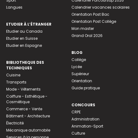
Sport
Calendrier Parcoursup 2026
Langues
Calendrier vacances scolaires
Orientation Post Bac
Orientation Post Collège
ETUDIER À L’ÉTRANGER
Mon master
Etudier au Canada
Grand Oral 2026
Etudier en Suisse
Etudier en Espagne
BLOG
Collège
BIBLIOTHEQUE DES
Lycée
TECHNIQUES
Supérieur
Cuisine
Orientation
Transports
Guide pratique
Mode - Vêtements
Coiffure - Esthétique -
Cosmétique
CONCOURS
Commerce - Vente
CRPE
Bâtiment - Architecture
Administration
Électricité
Animation-Sport
Mécanique automobile
Culture
Services à la personne