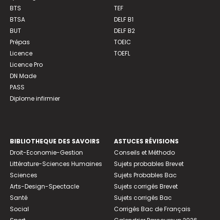
BTS
TEF
BTSA
DELF B1
BUT
DELF B2
Prépas
TOEIC
Licence
TOEFL
Licence Pro
DN Made
PASS
Diplome infirmier
BIBLIOTHEQUE DES SAVOIRS
ASTUCES RÉVISIONS
Droit-Economie-Gestion
Conseils et Méthodo
Littérature-Sciences Humaines
Sujets probables Brevet
Sciences
Sujets Probables Bac
Arts-Design-Spectacle
Sujets corrigés Brevet
Santé
Sujets corrigés Bac
Social
Corrigés Bac de Français