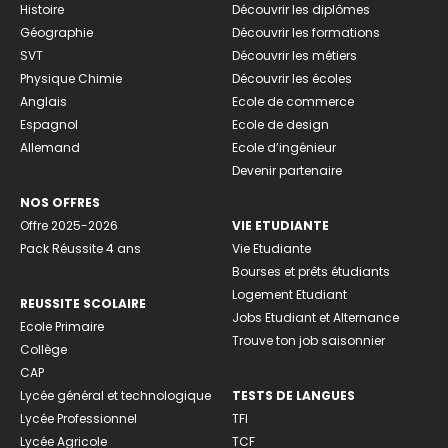
Histoire
Découvrir les diplômes
Géographie
Découvrir les formations
SVT
Découvrir les métiers
Physique Chimie
Découvrir les écoles
Anglais
Ecole de commerce
Espagnol
Ecole de design
Allemand
Ecole d’ingénieur
Devenir partenaire
NOS OFFRES
Offre 2025-2026
VIE ETUDIANTE
Pack Réussite 4 ans
Vie Etudiante
Bourses et prêts étudiants
Logement Etudiant
REUSSITE SCOLAIRE
Jobs Etudiant et Alternance
Ecole Primaire
Trouve ton job saisonnier
Collège
CAP
Lycée général et technologique
TESTS DE LANGUES
Lycée Professionnel
TFI
Lycée Agricole
TCF