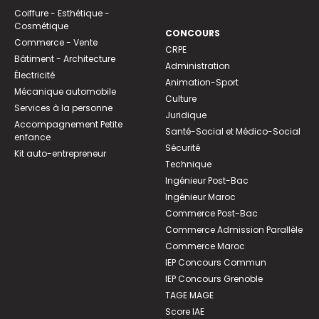
Coiffure - Esthétique -
Cosmétique
CONCOURS
Commerce - Vente
CRPE
Bâtiment - Architecture
Administration
Électricité
Animation-Sport
Mécanique automobile
Culture
Services à la personne
Juridique
Accompagnement Petite
Santé-Social et Médico-Social
enfance
Sécurité
Kit auto-entrepreneur
Technique
Ingénieur Post-Bac
Ingénieur Maroc
Commerce Post-Bac
Commerce Admission Parallèle
Commerce Maroc
IEP Concours Commun
IEP Concours Grenoble
TAGE MAGE
Score IAE