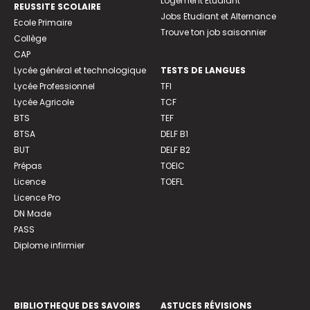
Logement Etudiant
REUSSITE SCOLAIRE
Jobs Etudiant et Alternance
Ecole Primaire
Trouve ton job saisonnier
Collège
CAP
Lycée général et technologique
TESTS DE LANGUES
Lycée Professionnel
TFI
Lycée Agricole
TCF
BTS
TEF
BTSA
DELF B1
BUT
DELF B2
Prépas
TOEIC
Licence
TOEFL
Licence Pro
DN Made
PASS
Diplome infirmier
BIBLIOTHEQUE DES SAVOIRS
ASTUCES RÉVISIONS