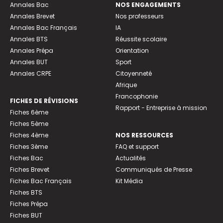
Annales Bac
NOS ENGAGEMENTS
Annales Brevet
Nos professeurs
Annales Bac Français
IA
Annales BTS
Réussite scolaire
Annales Prépa
Orientation
Annales BUT
Sport
Annales CRPE
Citoyenneté
Afrique
Francophonie
FICHES DE RÉVISIONS
Rapport - Entreprise à mission
Fiches 6ème
Fiches 5ème
Fiches 4ème
NOS RESSOURCES
Fiches 3ème
FAQ et support
Fiches Bac
Actualités
Fiches Brevet
Communiqués de Presse
Fiches Bac Français
Kit Média
Fiches BTS
Fiches Prépa
Fiches BUT