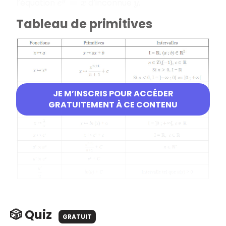
l’équation
d’inconnue
.
e
y
=
x
y
Tableau de primitives
JE M’INSCRIS POUR ACCÉDER
GRATUITEMENT À CE CONTENU
🎲 Quiz
GRATUIT