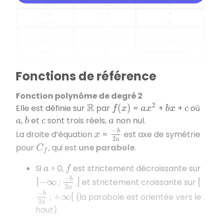
Fonctions de référence
Fonction polynôme de degré 2
Elle est définie sur
par
=
+
+
où
a
x
2
R
f
(
x
)
b
x
c
,
et
sont trois réels,
non nul.
a
b
c
a
−
b
2
a
La droite d’équation
=
est axe de symétrie
x
pour
, qui est
une parabole
.
C
f
Si
> 0,
est strictement décroissante sur
a
f
−
b
2
a
]
;
] et strictement croissante sur [
−
∞
−
b
2
a
;
[ (la parabole est orientée vers le
+
∞
haut).