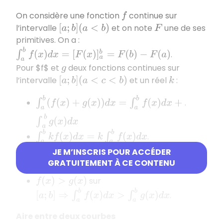
On considère une fonction
continue sur
f
l’intervalle
et on note
une de ses
[
a
;
b
]
(
a
<
b
)
F
primitives. On a :
∫
a
b
f
(
x
)
d
x
=
[
F
(
x
)
]
a
b
=
F
(
b
)
−
F
(
a
)
.
Pour $
f$
et
deux fonctions continues sur
g
l’intervalle
et un réel
:
[
a
;
b
]
(
a
<
c
<
b
)
k
∫
a
b
(
f
(
x
)
+
g
(
x
)
)
d
x
=
∫
a
b
f
(
x
)
d
x
+
∫
a
b
g
(
x
)
d
x
.
∫
a
b
k
f
(
x
)
d
x
=
k
∫
a
b
f
(
x
)
d
x
.
∫
a
b
f
(
x
)
d
x
=
∫
a
c
f
(
x
)
d
x
+
∫
c
b
f
(
x
)
d
x
.
JE M’INSCRIS POUR ACCÉDER
GRATUITEMENT À CE CONTENU
[
a
;
b
]
⇒
∫
a
b
f
(
x
)
d
x
>
0
sur
f
(
x
)
>
0
sur
f
(
x
)
>
g
(
x
)
[
a
;
b
]
⇒
∫
a
b
f
(
x
)
d
x
>
∫
a
b
g
(
x
)
d
x
.
Aire entre deux courbes