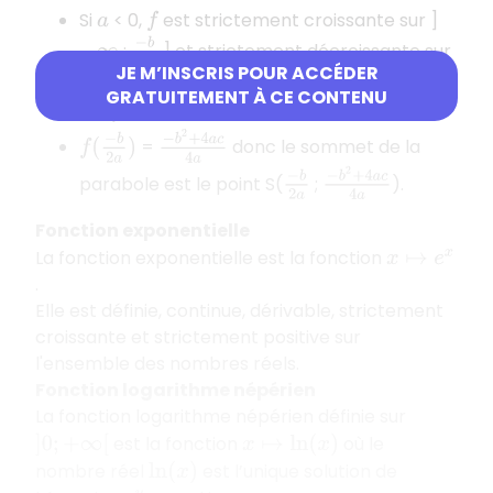
Si
< 0,
est strictement croissante sur ]
a
f
−
b
2
a
;
] et strictement décroissante sur
−
∞
JE M’INSCRIS POUR ACCÉDER
−
b
2
a
[
;
[ (la parabole est orientée vers le
+
∞
GRATUITEMENT À CE CONTENU
bas).
−
b
2
+
4
a
c
4
a
f
(
−
b
2
a
)
=
donc le sommet de la
−
b
2
+
4
a
c
4
a
−
b
2
a
parabole est le point S(
;
).
Fonction exponentielle
La fonction exponentielle est la fonction
x
↦
e
x
.
Elle est définie, continue, dérivable, strictement
croissante et strictement positive sur
l'ensemble des nombres réels.
Fonction logarithme népérien
La fonction logarithme népérien définie sur
est la fonction
où le
]
0
;
+
∞
[
x
↦
ln
(
x
)
nombre réel
est l’unique solution de
ln
(
x
)