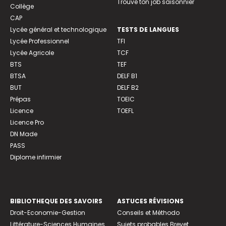
Trouve ton job saisonnier
Collège
CAP
Lycée général et technologique
TESTS DE LANGUES
Lycée Professionnel
TFI
Lycée Agricole
TCF
BTS
TEF
BTSA
DELF B1
BUT
DELF B2
Prépas
TOEIC
Licence
TOEFL
Licence Pro
DN Made
PASS
Diplome infirmier
BIBLIOTHEQUE DES SAVOIRS
ASTUCES RÉVISIONS
Droit-Economie-Gestion
Conseils et Méthodo
Littérature-Sciences Humaines
Sujets probables Brevet