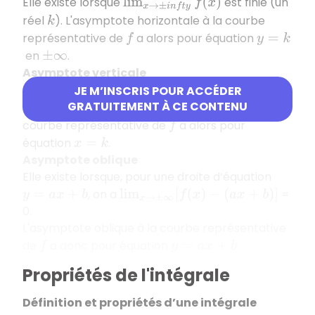
Elle existe lorsque
est finie (un
lim
x
→
±
i
n
f
t
y
f
(
x
)
réel
). L'asymptote horizontale à la courbe
k
représentative de
a alors pour équation
f
y
=
k
en
.
±
∞
Asymptote verticale
Elle existe lorsque
=
(
valeur
lim
x
→
k
f
(
x
)
±
∞
k
JE M’INSCRIS POUR ACCÉDER
GRATUITEMENT À CE CONTENU
interdite pour
). L'asymptote verticale à la
f
courbe représentative de
a alors pour
f
équation
.
x
=
k
Asymptote oblique
Elle existe lorsque, pour une droite d’équation
, on a
=
y
=
a
x
+
b
lim
x
→
±
∞
[
f
(
x
)
−
(
a
x
+
b
)
]
0.
L'asymptote oblique à la courbe représentative
de
a donc pour équation
.
f
y
=
a
x
+
b
Propriétés de l'intégrale
Définition et propriétés d’une intégrale