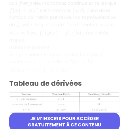
Soit
et
deux fonctions continue et telles que
f
g
sur l’intervalle
. L'aire de la
f
(
x
)
<
g
(
x
)
[
a
;
b
]
surface délimitée par la courbe représentative
de
, celle de
et les droites d'équation
f
g
x
=
a
∫
a
b
(
g
(
x
)
−
f
(
x
)
)
d
x
et
est
(en unités
x
=
b
d’aire).
Valeur moyenne
Soit
la valeur moyenne d'une fonction
μ
f
continue sur l’intervalle
.
[
a
;
b
]
(
a
<
b
)
μ
=
1
b
−
a
∫
a
b
f
(
x
)
d
x
On a
.
Tableau de dérivées
JE M’INSCRIS POUR ACCÉDER
GRATUITEMENT À CE CONTENU