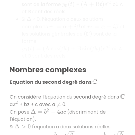
sont de la forme
=
où A
(
A
+
B
t
)
e
r
t
y
0
(
t
)
et B sont des réels.
Si
< 0, l’équation a deux solutions
Δ
complexes
et
et
r
1
=
α
+
i
β
r
2
=
α
−
i
β
les solutions générales de (E’) sont de la
forme
où A
y
0
(
t
)
=
(
A
cos
(
β
t
)
+
B
sin
(
β
t
)
)
e
α
t
et B sont des réels.
Nombres complexes
Equation du second degré dans
C
On considère l'équation du second degré dans
C
a
+ bz + c avec a
0.
z
2
≠
On pose
(discriminant de
Δ
=
b
2
−
4
a
c
l'équation).
Si
l'équation a deux solutions réelles
Δ
>
0
x
1
=
−
b
−
Δ
2
a
x
2
=
−
b
+
Δ
2
a