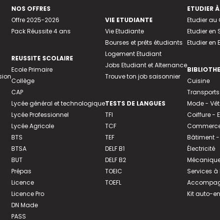
NOS OFFRES
ETUDIER À
Offre 2025-2026
VIE ETUDIANTE
Etudier a
Pack Réussite 4 ans
Vie Etudiante
Etudier en 
Bourses et prêts étudiants
Etudier en
Logement Etudiant
REUSSITE SCOLAIRE
Jobs Etudiant et Alternance
Ecole Primaire
BIBLIOTH
sion
Trouve ton job saisonnier
Collège
Cuisine
CAP
Transports
Lycée général et technologique
TESTS DE LANGUES
Mode - Vê
Lycée Professionnel
TFI
Coiffure -
Lycée Agricole
TCF
Commerce 
BTS
TEF
Bâtiment -
BTSA
DELF B1
Électricité
BUT
DELF B2
Mécanique
Prépas
TOEIC
Services à
Licence
TOEFL
Accompagn
Licence Pro
Kit auto-e
DN Made
PASS