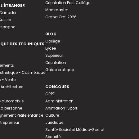
Orientation Post Collège
 L’ÉTRANGER
Mon master
u Canada
Grand Oral 2026
Suisse
 Espagne
BLOG
Collège
EQUE DES TECHNIQUES
Lycée
Supérieur
Orientation
tements
Guide pratique
 Esthétique - Cosmétique
- Vente
 Architecture
CONCOURS
CRPE
 automobile
Administration
 la personne
Animation-Sport
ement Petite enfance
Culture
ntrepreneur
Juridique
Santé-Social et Médico-Social
Sécurité