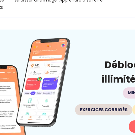
es
Analyser une image
Apprendre à se relire
ts
Déblo
illimit
MI
EXERCICES CORRIGÉS