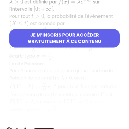
f
(
x
)
=
λ
e
−
λ
x
est définie par
sur
λ
>
0
l'intervalle
.
[
0
;
+
∞
[
Pour tout
, la probabilité de l'événement
t
>
0
est donnée par
(
X
≤
t
)
P
(
X
≤
t
)
=
∫
0
t
λ
e
−
λ
x
d
x
.
JE M’INSCRIS POUR ACCÉDER
L'espérance de cette variable aléatoire
est
X
GRATUITEMENT À CE CONTENU
E
(
X
)
=
1
λ
V
(
X
)
=
1
λ
2
, sa variance
et son
σ
=
1
λ
écart-type
.
Loi de Poisson
Pour Y une variable aléatoire qui suit une loi de
Poisson de paramètre
> 0, on a :
λ
P
(
Y
=
k
)
=
λ
k
k
!
e
−
λ
pour tout
entier naturel.
k
L'espérance de cette variable aléatoire
est
Y
, sa variance
et son
E
(
Y
)
=
λ
V
(
Y
)
=
λ
σ
=
λ
écart-type
.