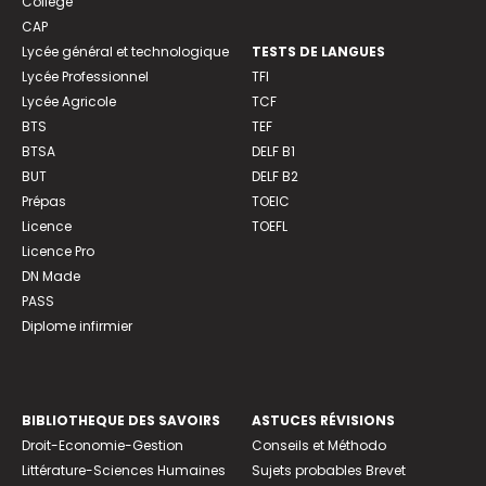
Collège
CAP
Lycée général et technologique
TESTS DE LANGUES
Lycée Professionnel
TFI
Lycée Agricole
TCF
BTS
TEF
BTSA
DELF B1
BUT
DELF B2
Prépas
TOEIC
Licence
TOEFL
Licence Pro
DN Made
PASS
Diplome infirmier
BIBLIOTHEQUE DES SAVOIRS
ASTUCES RÉVISIONS
Droit-Economie-Gestion
Conseils et Méthodo
Littérature-Sciences Humaines
Sujets probables Brevet