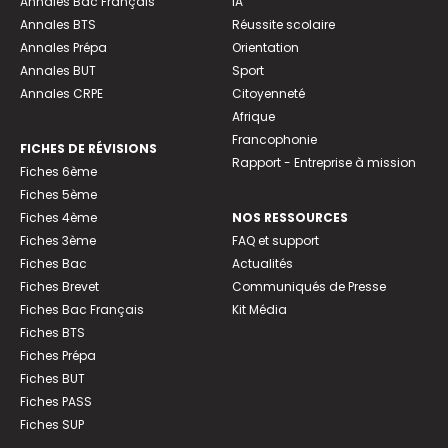
Annales Bac Français
IA
Annales BTS
Réussite scolaire
Annales Prépa
Orientation
Annales BUT
Sport
Annales CRPE
Citoyenneté
Afrique
Francophonie
FICHES DE RÉVISIONS
Rapport - Entreprise à mission
Fiches 6ème
Fiches 5ème
Fiches 4ème
NOS RESSOURCES
Fiches 3ème
FAQ et support
Fiches Bac
Actualités
Fiches Brevet
Communiqués de Presse
Fiches Bac Français
Kit Média
Fiches BTS
Fiches Prépa
Fiches BUT
Fiches PASS
Fiches SUP