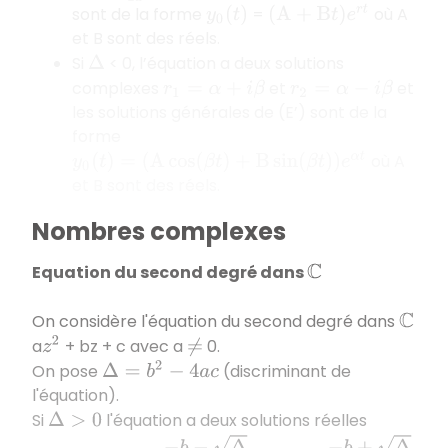
sont de la forme
=
où A
(
A
+
B
t
)
e
r
t
y
0
(
t
)
et B sont des réels.
Si
< 0, l’équation a deux solutions
Δ
complexes
et
et
r
1
=
α
+
i
β
r
2
=
α
−
i
β
les solutions générales de (E’) sont de la
forme
où A
y
0
(
t
)
=
(
A
cos
(
β
t
)
+
B
sin
(
β
t
)
)
e
α
t
et B sont des réels.
Nombres complexes
Equation du second degré dans
C
On considère l'équation du second degré dans
C
a
+ bz + c avec a
0.
z
2
≠
On pose
(discriminant de
Δ
=
b
2
−
4
a
c
l'équation).
Si
l'équation a deux solutions réelles
Δ
>
0
x
1
=
−
b
−
Δ
2
a
x
2
=
−
b
+
Δ
2
a