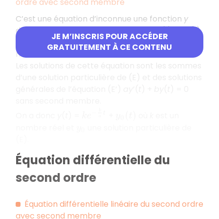
ordre avec second membre
C’est une équation d’inconnue une fonction
y
dérivable qui s’écrit sous la forme :
ay
’(
t
) +
by
(
t
)
JE M’INSCRIS POUR ACCÉDER
=
c
(
t
) (E) où
a
et
b
sont des nombres réels,
a
GRATUITEMENT À CE CONTENU
non nul, et
c
une fonction continue.
Les solutions de cette équation sont les sommes
d’une solution particulière de (E) et des solutions
générales de l’équation (E’)
ay
’(
t
) +
by
(
t
) = 0
sans second membre.
k
e
−
b
a
t
On a donc
y
(
t
) =
+
où
k
est un
y
0
(
t
)
nombre réel et
une solution particulière de
y
0
(E).
Équation différentielle du
second ordre
Équation différentielle linéaire du second ordre
avec second membre