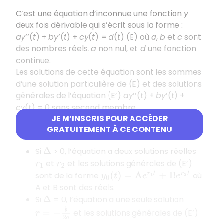
C’est une équation d’inconnue une fonction
y
deux fois dérivable qui s’écrit sous la forme :
ay
’’(
t
) +
by
’(
t
) +
cy
(
t
) =
d
(
t
) (E) où
a
,
b
et
c
sont
des nombres réels,
a
non nul, et
d
une fonction
continue.
Les solutions de cette équation sont les sommes
d’une solution particulière de (E) et des solutions
générales de l’équation (E’)
ay
’’(
t
) +
by
’(
t
) +
cy
(
t
) = 0 sans second membre.
JE M’INSCRIS POUR ACCÉDER
On appelle
équation
a
r
2
+
b
r
+
c
=
0
GRATUITEMENT À CE CONTENU
caractéristique
de (E’).
Si
> 0, l’équation a deux solutions réelles
Δ
et
et les solutions générales de (E’)
r
1
r
2
sont de la forme
où
y
0
(
t
)
=
A
e
r
1
t
+
B
e
r
2
t
A et B sont des réels.
Si
= 0, l’équation a une seule solution
Δ
r
=
−
b
2
a
et les solutions générales de (E’)