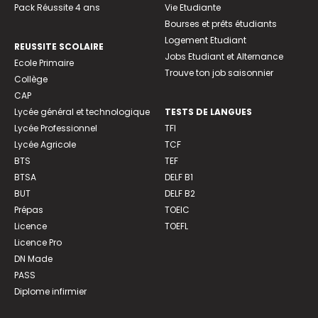
Pack Réussite 4 ans
Vie Etudiante
Bourses et prêts étudiants
Logement Etudiant
REUSSITE SCOLAIRE
Jobs Etudiant et Alternance
Ecole Primaire
Trouve ton job saisonnier
Collège
CAP
Lycée général et technologique
TESTS DE LANGUES
Lycée Professionnel
TFI
Lycée Agricole
TCF
BTS
TEF
BTSA
DELF B1
BUT
DELF B2
Prépas
TOEIC
Licence
TOEFL
Licence Pro
DN Made
PASS
Diplome infirmier