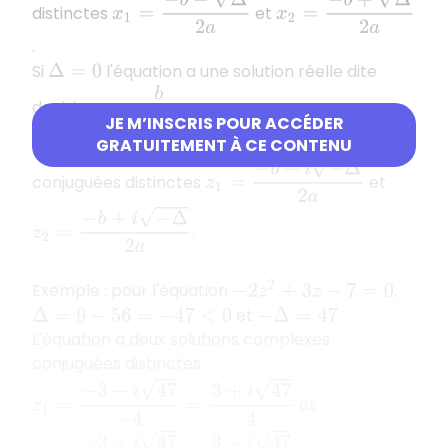
distinctes
et
.
Si
l'équation a une solution réelle dite
Δ
=
0
x
=
−
b
2
a
double
.
JE M’INSCRIS POUR ACCÉDER
Si
l'équation a deux solutions complexes
Δ
<
0
GRATUITEMENT À CE CONTENU
z
1
=
−
b
−
i
−
Δ
2
a
conjuguées distinctes
et
z
2
=
−
b
+
i
−
Δ
2
a
.
Exemple : pour l'équation
,
−
2
z
2
+
3
z
−
7
=
0
et
.
Δ
=
9
−
56
=
−
47
<
0
−
Δ
=
47
L'équation a deux solutions complexes
conjuguées distinctes
z
1
=
−
3
−
i
47
−
4
=
3
+
i
47
4
et
z
2
=
−
3
+
i
47
−
4
=
3
−
i
47
4