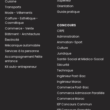
Supérieur
Cuisine
Orientation
Transports
Guide pratique
Mode - Vêtements
Coiffure - Esthétique -
Cosmétique
CONCOURS
Commerce - Vente
CRPE
Bâtiment - Architecture
Administration
Électricité
Animation-Sport
Mécanique automobile
Culture
Services à la personne
Juridique
Accompagnement Petite
Santé-Social et Médico-Social
enfance
Sécurité
Kit auto-entrepreneur
Technique
Ingénieur Post-Bac
Ingénieur Maroc
Commerce Post-Bac
Commerce Admission Parallèle
Commerce Maroc
IEP Concours Commun
IEP Concours Grenoble