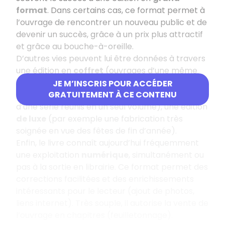
format
. Dans certains cas, ce format permet à
l’ouvrage de rencontrer un nouveau public et de
devenir un succès, grâce à un prix plus attractif
et grâce au bouche-à-oreille.
D’autres vies peuvent lui être données à travers
une édition en
coffret
(ouvrages d’une même
série, d’un même auteur ou sur une même
JE M’INSCRIS POUR ACCÉDER
thématique), une
intégrale
(tous les tomes
GRATUITEMENT À CE CONTENU
d’une série réunis en un seul volume), une édition
de luxe
(par exemple une fabrication très
soignée en vue des fêtes de fin d’année).
Enfin, le livre connaît aujourd’hui fréquemment
une exploitation
numérique
, simultanément ou
pas à la sortie en librairie. Ce format permet des
corrections facilitées et des enrichissements
intéressants pour le lecteur (ajout de photos,
liens internet). Très souple, il autorise la vente de
l’ouvrage en chapitres (feuilletonnage).