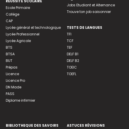
REUSSITE SCOLAIRE
Jobs Etudiant et Alternance
Ecole Primaire
Trouve ton job saisonnier
Collège
CAP
Lycée général et technologique
TESTS DE LANGUES
Lycée Professionnel
TFI
Lycée Agricole
TCF
BTS
TEF
BTSA
DELF B1
BUT
DELF B2
Prépas
TOEIC
Licence
TOEFL
Licence Pro
DN Made
PASS
Diplome infirmier
BIBLIOTHEQUE DES SAVOIRS
ASTUCES RÉVISIONS