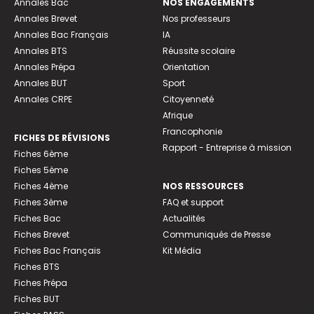
Annales Bac
NOS ENGAGEMENTS
Annales Brevet
Nos professeurs
Annales Bac Français
IA
Annales BTS
Réussite scolaire
Annales Prépa
Orientation
Annales BUT
Sport
Annales CRPE
Citoyenneté
Afrique
Francophonie
FICHES DE RÉVISIONS
Rapport - Entreprise à mission
Fiches 6ème
Fiches 5ème
Fiches 4ème
NOS RESSOURCES
Fiches 3ème
FAQ et support
Fiches Bac
Actualités
Fiches Brevet
Communiqués de Presse
Fiches Bac Français
Kit Média
Fiches BTS
Fiches Prépa
Fiches BUT