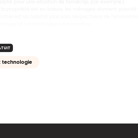
apté pour une situation de handicap, par exemple).
 la propriété est en baisse, les ménages donnent priorité 
rable est un habitat plus sain, respectueux de l’environ
hniques et technologiques innovantes.
ATUIT
t technologie