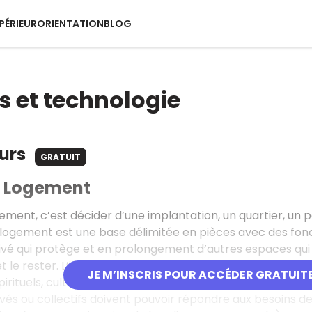
PÉRIEUR
ORIENTATION
BLOG
s et technologie
ours
GRATUIT
– Logement
gement, c’est décider d’une implantation, un quartier, un 
 logement est une base délimitée en pièces avec des fon
vé qui protège et en prolongement d’autres espaces qui l’e
t le rester. L’individu doit pouvoir y réaliser ses besoins
JE M’INSCRIS POUR ACCÉDER GRATUIT
irituels, culturels.
ivés ou collectifs doivent pouvoir répondre aux besoins de