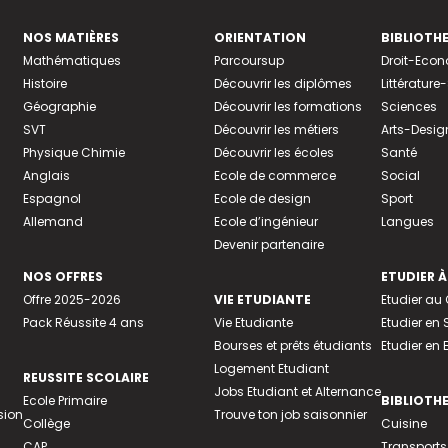
NOS MATIÈRES
ORIENTATION
BIBLIOTH
Mathématiques
Parcoursup
Droit-Eco
Histoire
Découvrir les diplômes
Littératur
Géographie
Découvrir les formations
Sciences
SVT
Découvrir les métiers
Arts-Desig
Physique Chimie
Découvrir les écoles
Santé
Anglais
Ecole de commerce
Social
Espagnol
Ecole de design
Sport
Allemand
Ecole d’ingénieur
Langues
Devenir partenaire
NOS OFFRES
ETUDIER À
Offre 2025-2026
VIE ETUDIANTE
Etudier a
Pack Réussite 4 ans
Vie Etudiante
Etudier en 
Bourses et prêts étudiants
Etudier en
Logement Etudiant
REUSSITE SCOLAIRE
Jobs Etudiant et Alternance
Ecole Primaire
BIBLIOTH
sion
Trouve ton job saisonnier
Collège
Cuisine
CAP
Transports