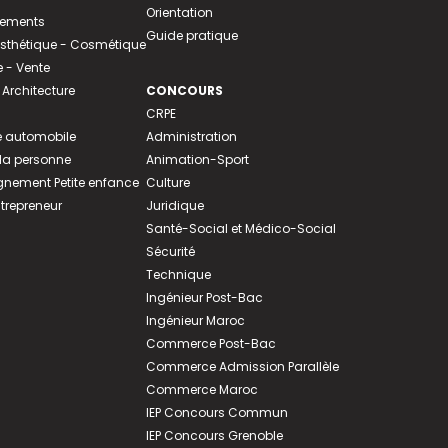
Orientation
tements
Guide pratique
 Esthétique - Cosmétique
- Vente
 Architecture
CONCOURS
CRPE
 automobile
Administration
 la personne
Animation-Sport
ement Petite enfance
Culture
ntrepreneur
Juridique
Santé-Social et Médico-Social
Sécurité
Technique
Ingénieur Post-Bac
Ingénieur Maroc
Commerce Post-Bac
Commerce Admission Parallèle
Commerce Maroc
IEP Concours Commun
IEP Concours Grenoble