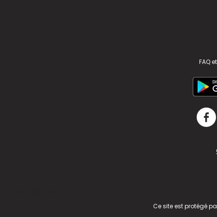
FAQ et
v2.311.4 US
Ce site est protégé p