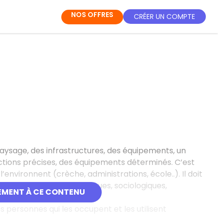
NOS OFFRES
CRÉER UN COMPTE
paysage, des infrastructures, des équipements, un
ctions précises, des équipements déterminés. C’est
nvironnent (crèche, administrations, école..). Il doit
 fondamentaux : psychologiques, sociologiques,
EMENT À CE CONTENU
s personnes qui les occupent et les utilisent