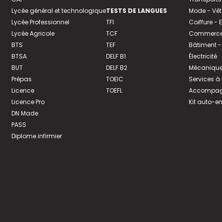
Lycée général et technologique
TESTS DE LANGUES
Mode - Vê
Lycée Professionnel
TFI
Coiffure -
Lycée Agricole
TCF
Commerce 
BTS
TEF
Bâtiment -
BTSA
DELF B1
Électricité
BUT
DELF B2
Mécanique
Prépas
TOEIC
Services à
Licence
TOEFL
Accompagn
Licence Pro
Kit auto-e
DN Made
PASS
Diplome infirmier