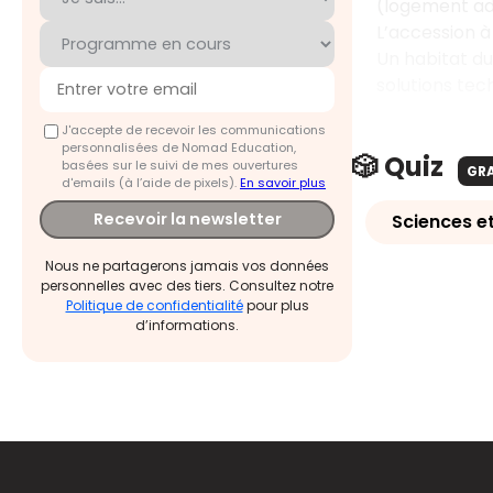
(logement ad
L’accession à
Un habitat du
solutions tec
J'accepte de recevoir les communications
personnalisées de Nomad Education,
🎲 Quiz
basées sur le suivi de mes ouvertures
GR
d'emails (à l’aide de pixels).
En savoir plus
Recevoir la newsletter
Sciences e
Nous ne partagerons jamais vos données
personnelles avec des tiers. Consultez notre
Politique de confidentialité
pour plus
d’informations.