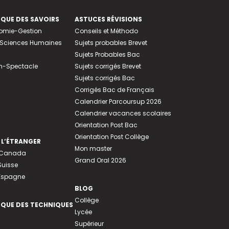
EQUE DES SAVOIRS
ASTUCES RÉVISIONS
nomie-Gestion
Conseils et Méthodo
e-Sciences Humaines
Sujets probables Brevet
Sujets Probables Bac
n-Spectacle
Sujets corrigés Brevet
Sujets corrigés Bac
Corrigés Bac de Français
Calendrier Parcoursup 2026
Calendrier vacances scolaires
Orientation Post Bac
Orientation Post Collège
 L’ÉTRANGER
Mon master
u Canada
Grand Oral 2026
Suisse
 Espagne
BLOG
Collège
EQUE DES TECHNIQUES
Lycée
Supérieur