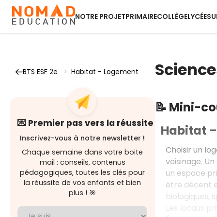
NOTRE PROJET
PRIMAIRE
COLLÈGE
LYCÉE
SU
Science
BTS ESF 2e
>
Habitat - Logement
📝 Mini-c
💌 Premier pas vers la réussite
Habitat 
Inscrivez-vous à notre newsletter !
Choisir un lo
Chaque semaine dans votre boite
voisinage. Un
mail : conseils, contenus
un espace pri
pédagogiques, toutes les clés pour
la réussite de vos enfants et bien
être décent e
plus ! 🎯
biologiques, sp
Les locaux pr