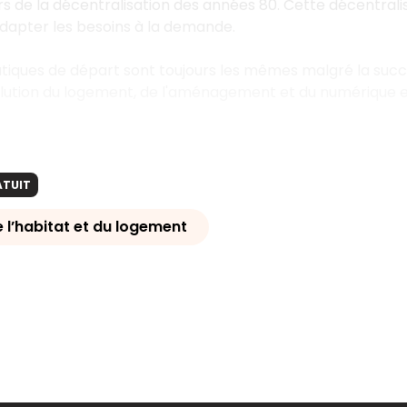
s de la décentralisation des années 80. Cette décentral
adapter les besoins à la demande.
iques de départ sont toujours les mêmes malgré la success
olution du logement, de l'aménagement et du numérique est
ATUIT
e l’habitat et du logement