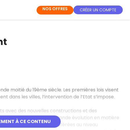
NOS OFFRES
CRÉER UN COMPTE
nt
de moitié du 19ème siècle. Les premières lois visent
t dans les villes, l’intervention de l’Etat s’impose.
ts avec des nouvelles constructions et des
s restent inchangés. La grande évolution en matière
EMENT À CE CONTENU
les compétences sont transférées au niveau