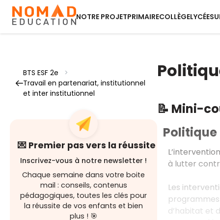
NOTRE PROJET
PRIMAIRE
COLLÈGE
LYCÉE
SU
Politiq
BTS ESF 2e
>
Travail en partenariat, institutionnel
et inter institutionnel
📝 Mini-c
Politique
💌 Premier pas vers la réussite
L’interventio
Inscrivez-vous à notre newsletter !
à lutter contr
Chaque semaine dans votre boite
mail : conseils, contenus
Les intervent
pédagogiques, toutes les clés pour
programmes de
la réussite de vos enfants et bien
d’habitat et 
plus ! 🎯