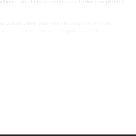
isation permet une prise en compte des complexités
ion de plans. Une nouvelle proposition via la loi
 en cours de discussion depuis avril 2018.