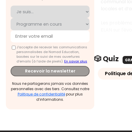
communal lor
locales et d’
Les problémat
ELAN sur l'év
J'accepte de recevoir les communications
personnalisées de Nomad Education,
🎲 Quiz
basées sur le suivi de mes ouvertures
GR
d'emails (à l’aide de pixels).
En savoir plus
Recevoir la newsletter
Politique d
Nous ne partagerons jamais vos données
personnelles avec des tiers. Consultez notre
Politique de confidentialité
pour plus
d’informations.