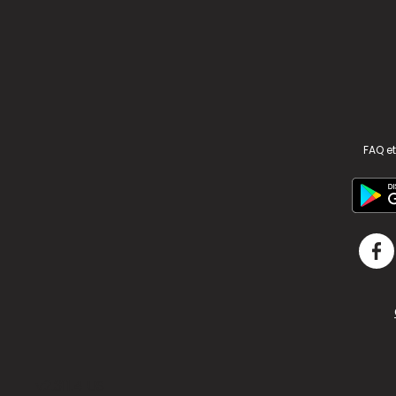
FAQ et
v2.311.4 US