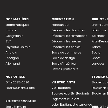
NOS MATIÈRES
ORIENTATION
BIBLIOTH
Mathématiques
Parcoursup
Droit-Eco
Histoire
Découvrir les diplômes
Littératur
Géographie
Découvrir les formations
Sciences
SVT
Découvrir les métiers
Arts-Desig
Physique Chimie
Découvrir les écoles
Santé
Anglais
Ecole de commerce
Social
Espagnol
Ecole de design
Sport
Allemand
Ecole d’ingénieur
Langues
Devenir partenaire
NOS OFFRES
ETUDIER À
Offre 2025-2026
VIE ETUDIANTE
Etudier a
Pack Réussite 4 ans
Vie Etudiante
Etudier en 
Bourses et prêts étudiants
Etudier en
Logement Etudiant
REUSSITE SCOLAIRE
Jobs Etudiant et Alternance
Ecole Primaire
BIBLIOTH