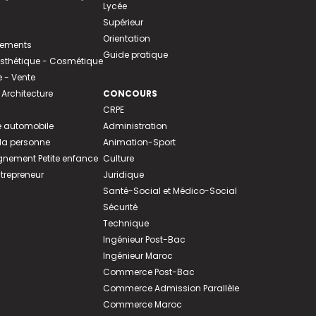
Lycée
Supérieur
Orientation
tements
Guide pratique
 Esthétique - Cosmétique
- Vente
 Architecture
CONCOURS
CRPE
 automobile
Administration
 la personne
Animation-Sport
ement Petite enfance
Culture
ntrepreneur
Juridique
Santé-Social et Médico-Social
Sécurité
Technique
Ingénieur Post-Bac
Ingénieur Maroc
Commerce Post-Bac
Commerce Admission Parallèle
Commerce Maroc