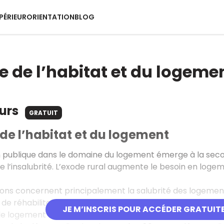
PÉRIEUR
ORIENTATION
BLOG
ue de l’habitat et du logeme
ours
GRATUIT
 de l’habitat et du logement
n publique dans le domaine du logement émerge à la secon
e l’insalubrité. L’exode rural augmente le besoin en logemen
ions concernent principalement la salubrité des logemen
 réhabilitation et leur accès économique. Ces deux axe
JE M’INSCRIS POUR ACCÉDER GRATUIT
de logement concerne sa gestion. Au départ centralisé, 