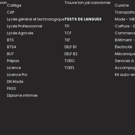
sion
Trouve ton job saisonnier
Collège
Cuisine
CAP
Transports
Lycée général et technologique
TESTS DE LANGUES
Mode - Vê
Lycée Professionnel
TFI
Coiffure -
Lycée Agricole
TCF
Commerce 
BTS
TEF
Bâtiment -
BTSA
DELF B1
Électricité
BUT
DELF B2
Mécanique
Prépas
TOEIC
Services à
Licence
TOEFL
Accompagn
Licence Pro
Kit auto-e
DN Made
PASS
Diplome infirmier