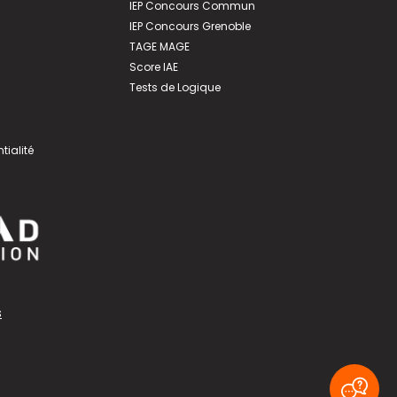
IEP Concours Commun
IEP Concours Grenoble
TAGE MAGE
Score IAE
Tests de Logique
tialité
s