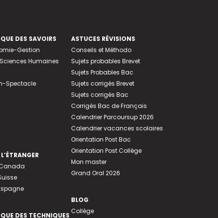
EQUE DES SAVOIRS
ASTUCES RÉVISIONS
nomie-Gestion
Conseils et Méthodo
e-Sciences Humaines
Sujets probables Brevet
Sujets Probables Bac
n-Spectacle
Sujets corrigés Brevet
Sujets corrigés Bac
Corrigés Bac de Français
Calendrier Parcoursup 2026
Calendrier vacances scolaires
Orientation Post Bac
Orientation Post Collège
 L’ÉTRANGER
Mon master
u Canada
Grand Oral 2026
Suisse
 Espagne
BLOG
Collège
EQUE DES TECHNIQUES