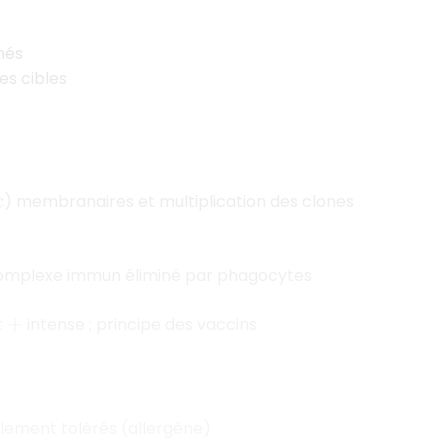
nés
les cibles
) membranaires et multiplication des clones
c
mplexe immun éliminé par phagocytes
t
intense ; principe des vaccins
+
lement tolérés (allergène)