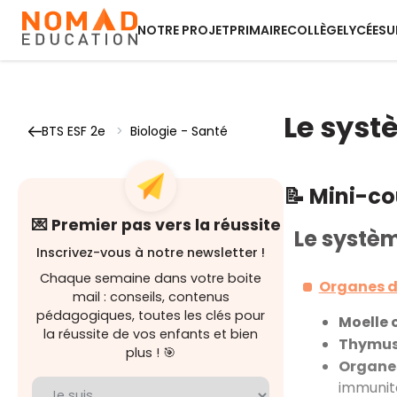
NOTRE PROJET
PRIMAIRE
COLLÈGE
LYCÉE
SU
Le syst
BTS ESF 2e
>
Biologie - Santé
📝 Mini-c
💌 Premier pas vers la réussite
Le systè
Inscrivez-vous à notre newsletter !
Chaque semaine dans votre boite
Organes d
mail : conseils, contenus
pédagogiques, toutes les clés pour
Moelle 
la réussite de vos enfants et bien
Thymu
plus ! 🎯
Organe
immunita