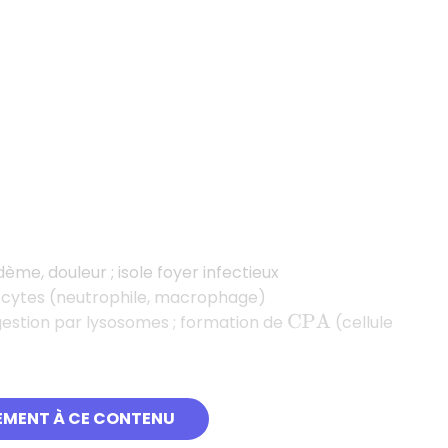
ème, douleur ; isole foyer infectieux
ytes (neutrophile, macrophage)
estion par lysosomes ; formation de
(cellule
C
P
A
EMENT À CE CONTENU