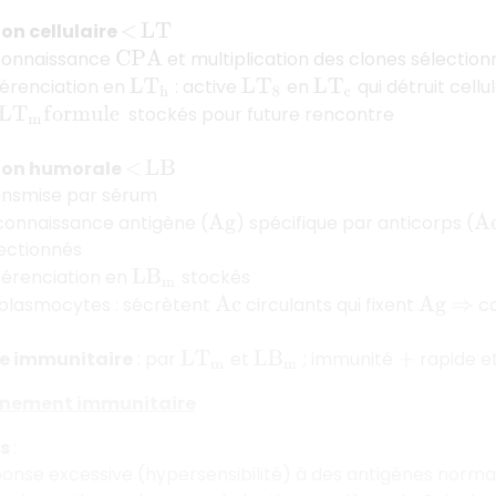
on cellulaire
<
L
T
connaissance
et multiplication des clones sélection
C
P
A
férenciation en
: active
en
qui détruit cellu
L
T
h
L
T
8
L
T
c
stockés pour future rencontre
L
T
m
f
o
r
m
u
l
e
ion humorale
<
L
B
ansmise par sérum
onnaissance antigène (
) spécifique par anticorps (
A
g
A
ectionnés
férenciation en
stockés
L
B
m
plasmocytes : sécrètent
circulants qui fixent
co
A
c
A
g
⇒
e immunitaire
: par
et
; immunité
rapide e
L
T
m
L
B
m
+
nnement immunitaire
es
:
onse excessive (hypersensibilité) à des antigènes norma