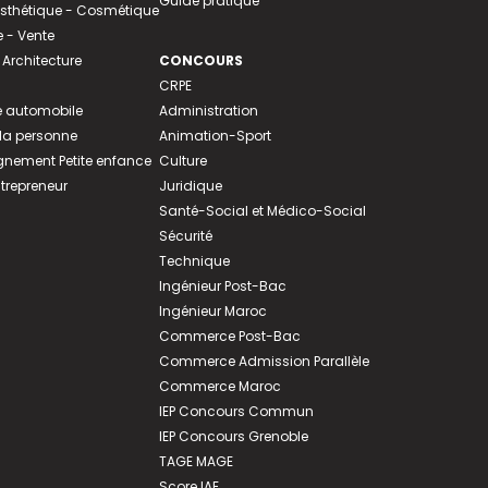
Guide pratique
 Esthétique - Cosmétique
- Vente
 Architecture
CONCOURS
CRPE
 automobile
Administration
 la personne
Animation-Sport
ement Petite enfance
Culture
ntrepreneur
Juridique
Santé-Social et Médico-Social
Sécurité
Technique
Ingénieur Post-Bac
Ingénieur Maroc
Commerce Post-Bac
Commerce Admission Parallèle
Commerce Maroc
IEP Concours Commun
IEP Concours Grenoble
TAGE MAGE
Score IAE