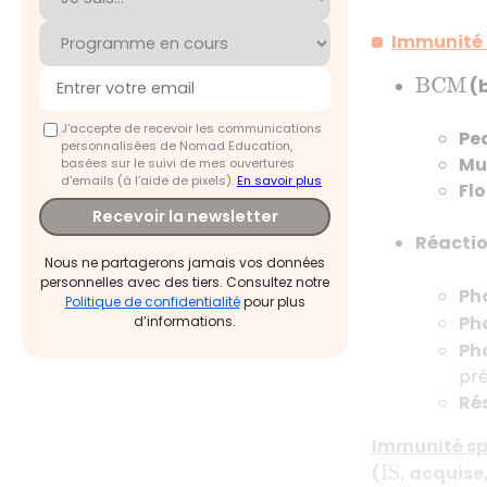
Immunité 
(
B
C
M
J'accepte de recevoir les communications
Pe
personnalisées de Nomad Education,
Mu
basées sur le suivi de mes ouvertures
d'emails (à l’aide de pixels).
En savoir plus
Fl
Recevoir la newsletter
Réactio
Nous ne partagerons jamais vos données
personnelles avec des tiers. Consultez notre
Ph
Politique de confidentialité
pour plus
Pha
d’informations.
Ph
pré
Ré
Immunité sp
(
, acquise
I
S