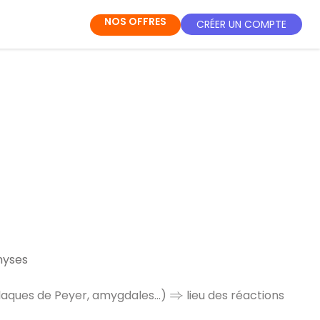
NOS OFFRES
CRÉER UN COMPTE
hyses
laques de Peyer, amygdales…)
lieu des réactions
⇒