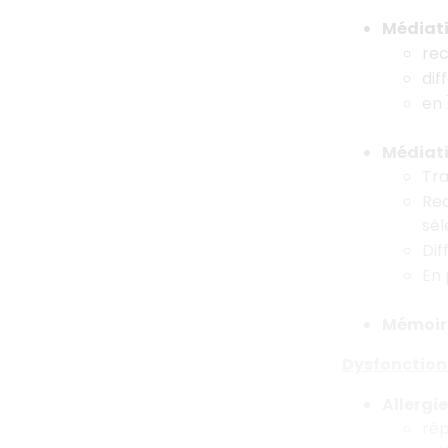
Médiati
re
dif
en
Médiat
Tr
Rec
sél
Dif
En 
Mémoir
Dysfonctio
Allergi
rép