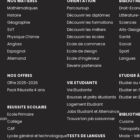
NOS MATIÈRES
ORIENTATION
BIBLIOTH
Mathématiques
Parcoursup
Droit-Eco
Histoire
Découvrir les diplômes
Littératur
Géographie
Découvrir les formations
Sciences
SVT
Découvrir les métiers
Arts-Desig
Physique Chimie
Découvrir les écoles
Santé
Anglais
Ecole de commerce
Social
Espagnol
Ecole de design
Sport
Allemand
Ecole d’ingénieur
Langues
Devenir partenaire
NOS OFFRES
ETUDIER À
Offre 2025-2026
VIE ETUDIANTE
Etudier a
Pack Réussite 4 ans
Vie Etudiante
Etudier en 
Bourses et prêts étudiants
Etudier en
Logement Etudiant
REUSSITE SCOLAIRE
Jobs Etudiant et Alternance
Ecole Primaire
BIBLIOTH
sion
Trouve ton job saisonnier
Collège
Cuisine
CAP
Transports
Lycée général et technologique
TESTS DE LANGUES
Mode - Vê