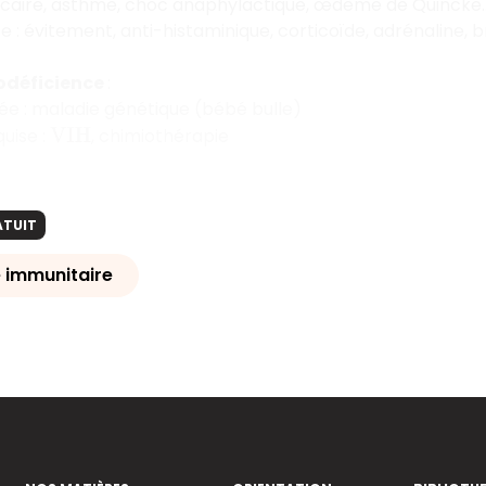
icaire, asthme, choc anaphylactique, œdème de Quincke
te : évitement, anti-histaminique, corticoïde, adrénaline, 
déficience
:
ée : maladie génétique (bébé bulle)
uise :
, chimiothérapie
V
I
H
ATUIT
 immunitaire