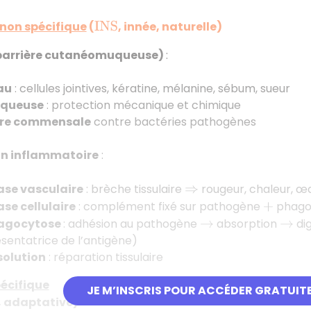
non spécifique
(
, innée, naturelle)
I
N
S
barrière cutanéomuqueuse)
:
au
: cellules jointives, kératine, mélanine, sébum, sueur
queuse
: protection mécanique et chimique
ore commensale
contre bactéries pathogènes
n inflammatoire
:
ase vasculaire
: brèche tissulaire
rougeur, chaleur, œd
⇒
se cellulaire
: complément fixé sur pathogène
phagoc
+
agocytose
: adhésion au pathogène
absorption
dig
→
→
sentatrice de l’antigène)
solution
: réparation tissulaire
écifique
JE M’INSCRIS POUR ACCÉDER GRATUIT
, adaptative)