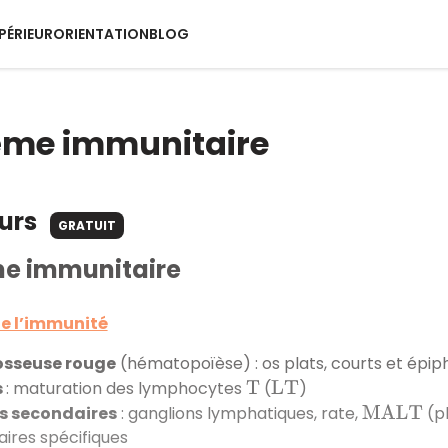
PÉRIEUR
ORIENTATION
BLOG
ème immunitaire
ours
GRATUIT
me immunitaire
e l’immunité
osseuse rouge
(hématopoïèse) : os plats, courts et épip
s
: maturation des lymphocytes
(
)
T
L
T
s secondaires
: ganglions lymphatiques, rate,
(p
M
A
L
T
ires spécifiques