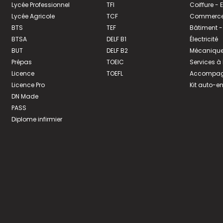
Lycée Professionnel
TFI
Coiffure -
Lycée Agricole
TCF
Commerce 
BTS
TEF
Bâtiment -
BTSA
DELF B1
Électricité
BUT
DELF B2
Mécanique
Prépas
TOEIC
Services à
Licence
TOEFL
Accompagn
Licence Pro
Kit auto-e
DN Made
PASS
Diplome infirmier