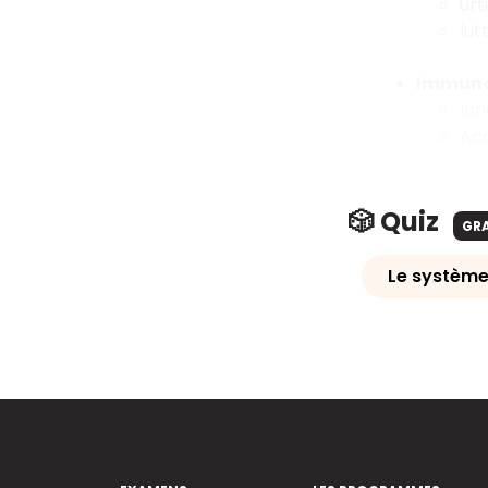
urt
lut
Immuno
Inn
Acq
🎲 Quiz
GR
Le système