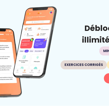
Déblo
illimit
MI
EXERCICES CORRIGÉS