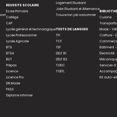
Logement Etudiant
REUSSITE SCOLAIRE
Jobs Etudiant et Alternance
Ecole Primaire
BIBLIOTH
sion
Trouve ton job saisonnier
Collège
Cuisine
CAP
Transports
Lycée général et technologique
TESTS DE LANGUES
Mode - Vê
Lycée Professionnel
TFI
Coiffure -
Lycée Agricole
TCF
Commerce 
BTS
TEF
Bâtiment -
BTSA
DELF B1
Électricité
BUT
DELF B2
Mécanique
Prépas
TOEIC
Services à
Licence
TOEFL
Accompagn
Licence Pro
Kit auto-e
DN Made
PASS
Diplome infirmier