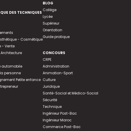
BLOG
Collège
EQUE DES TECHNIQUES
Lycée
Supérieur
Orientation
tements
Guide pratique
 Esthétique - Cosmétique
- Vente
 Architecture
CONCOURS
CRPE
 automobile
Administration
 la personne
Animation-Sport
ement Petite enfance
Culture
ntrepreneur
Juridique
Santé-Social et Médico-Social
Sécurité
Technique
Ingénieur Post-Bac
Ingénieur Maroc
Commerce Post-Bac