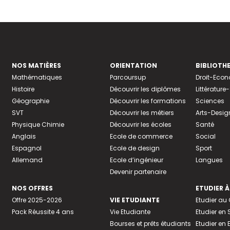
NOS MATIÈRES
ORIENTATION
BIBLIOTH
Mathématiques
Parcoursup
Droit-Eco
Histoire
Découvrir les diplômes
Littératur
Géographie
Découvrir les formations
Sciences
SVT
Découvrir les métiers
Arts-Desig
Physique Chimie
Découvrir les écoles
Santé
Anglais
Ecole de commerce
Social
Espagnol
Ecole de design
Sport
Allemand
Ecole d’ingénieur
Langues
Devenir partenaire
NOS OFFRES
ETUDIER À
Offre 2025-2026
VIE ETUDIANTE
Etudier a
Pack Réussite 4 ans
Vie Etudiante
Etudier en 
Bourses et prêts étudiants
Etudier en