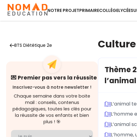
NOTRE PROJET
PRIMAIRE
COLLÈGE
LYCÉE
SU
Culture
BTS Diététique 2e
Thème 20
💌 Premier pas vers la réussite
l’animal
Inscrivez-vous à notre newsletter !
Chaque semaine dans votre boite
mail : conseils, contenus
L’animal te
pédagogiques, toutes les clés pour
L’homme et 
la réussite de vos enfants et bien
plus ! 🎯
L’animal sc
L’homme, un