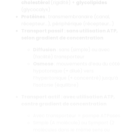
cholestérol
(rigidité) +
glycolipides
(glycocalyx)
Protéines
: transmembranaire (canal,
récepteur…), périphérique (récepteur…)
Transport passif : sans utilisation ATP,
selon gradient de concentration
Diffusion
: sans (simple) ou avec
(facilité) transporteur
Osmose
: mouvements d’eau du côté
hypotonique (+ dilué) vers
l’hypertonique (+ concentré) jusqu’à
l’isotonie (équilibre)
Transport actif : avec utilisation ATP,
contre gradient de concentration
Avec transporteur = pompe ATPases
Simple (A molécule) ou Symport (2
molécules dans le même sens ou