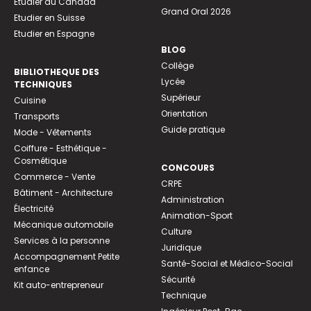
Etudier au Canada
Grand Oral 2026
Etudier en Suisse
Etudier en Espagne
BLOG
Collège
BIBLIOTHEQUE DES
Lycée
TECHNIQUES
Supérieur
Cuisine
Orientation
Transports
Guide pratique
Mode - Vêtements
Coiffure - Esthétique -
Cosmétique
CONCOURS
Commerce - Vente
CRPE
Bâtiment - Architecture
Administration
Électricité
Animation-Sport
Mécanique automobile
Culture
Services à la personne
Juridique
Accompagnement Petite
Santé-Social et Médico-Social
enfance
Sécurité
Kit auto-entrepreneur
Technique