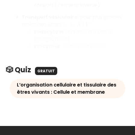
Antiport (2 en sens inverse)
Transport vésiculaire
: pour plus grosses
molécules, utilise
+
+
A
T
P
Endocytose
vers intérieur cellule
(phagocytose)
Exocytose
: sortie de la cellule
🎲 Quiz
GRATUIT
L’organisation cellulaire et tissulaire des
êtres vivants : Cellule et membrane