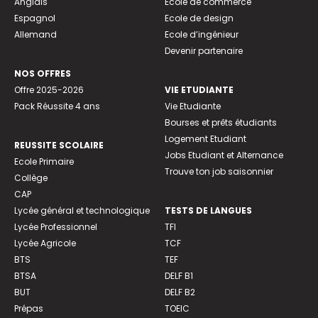
Anglais
Ecole de commerce
Espagnol
Ecole de design
Allemand
Ecole d’ingénieur
Devenir partenaire
NOS OFFRES
Offre 2025-2026
VIE ETUDIANTE
Pack Réussite 4 ans
Vie Etudiante
Bourses et prêts étudiants
Logement Etudiant
REUSSITE SCOLAIRE
Jobs Etudiant et Alternance
Ecole Primaire
Trouve ton job saisonnier
Collège
CAP
Lycée général et technologique
TESTS DE LANGUES
Lycée Professionnel
TFI
Lycée Agricole
TCF
BTS
TEF
BTSA
DELF B1
BUT
DELF B2
Prépas
TOEIC