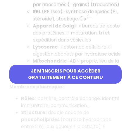
par ribosomes (=grains) (traduction)
REL
(RE lisse) : synthèse de lipides (PL,
stéroïde), stockage
C
a
2
+
Appareil de Golgi
: « bureau de poste
des protéines » : maturation, tri et
expédition dans vésicules
Lysosome
: « estomac cellulaire » :
digestion déchets par hydrolase acide
Mitochondrie
: ADN propre, lieu de la
respiration cellulaire (production
JE M’INSCRIS POUR ACCÉDER
énergie)
GRATUITEMENT À CE CONTENU
Membrane plasmique
:
Rôles
: barrière, contrôle échange, identité
immunitaire, communication…
Structure
: double couche de
phospholipides
(barrière hydrophobe
entre 2 milieux aqueux + plasticité) +