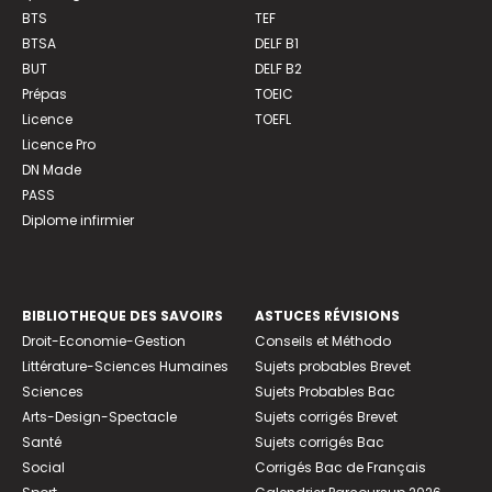
BTS
TEF
BTSA
DELF B1
BUT
DELF B2
Prépas
TOEIC
Licence
TOEFL
Licence Pro
DN Made
PASS
Diplome infirmier
BIBLIOTHEQUE DES SAVOIRS
ASTUCES RÉVISIONS
Droit-Economie-Gestion
Conseils et Méthodo
Littérature-Sciences Humaines
Sujets probables Brevet
Sciences
Sujets Probables Bac
Arts-Design-Spectacle
Sujets corrigés Brevet
Santé
Sujets corrigés Bac
Social
Corrigés Bac de Français