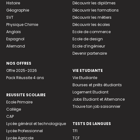
Histoire
Découvrir les diplômes
Géographie
Découvrir les formations
SVT
Découvrir les métiers
Physique Chimie
Découvrir les écoles
Anglais
Ecole de commerce
Espagnol
Ecole de design
Allemand
Ecole d’ingénieur
Devenir partenaire
NOS OFFRES
Offre 2025-2026
VIE ETUDIANTE
Pack Réussite 4 ans
Vie Etudiante
Bourses et prêts étudiants
Logement Etudiant
REUSSITE SCOLAIRE
Jobs Etudiant et Alternance
Ecole Primaire
Trouve ton job saisonnier
Collège
CAP
Lycée général et technologique
TESTS DE LANGUES
Lycée Professionnel
TFI
Lycée Agricole
TCF