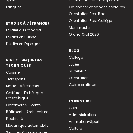
Sport
Calendrier Parcoursup 2026
Langues
Calendrier vacances scolaires
Orientation Post Bac
Orientation Post Collège
ETUDIER À L’ÉTRANGER
Mon master
Etudier au Canada
Grand Oral 2026
Etudier en Suisse
Etudier en Espagne
BLOG
Collège
BIBLIOTHEQUE DES
Lycée
TECHNIQUES
Supérieur
Cuisine
Orientation
Transports
Guide pratique
Mode - Vêtements
Coiffure - Esthétique -
Cosmétique
CONCOURS
Commerce - Vente
CRPE
Bâtiment - Architecture
Administration
Électricité
Animation-Sport
Mécanique automobile
Culture
Services à la personne