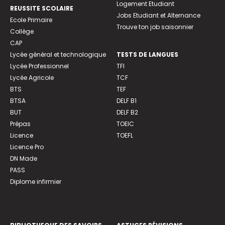
Logement Etudiant
REUSSITE SCOLAIRE
Jobs Etudiant et Alternance
Ecole Primaire
Trouve ton job saisonnier
Collège
CAP
Lycée général et technologique
TESTS DE LANGUES
Lycée Professionnel
TFI
Lycée Agricole
TCF
BTS
TEF
BTSA
DELF B1
BUT
DELF B2
Prépas
TOEIC
Licence
TOEFL
Licence Pro
DN Made
PASS
Diplome infirmier