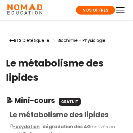
NOS OFFRES
BTS Diététique 1e
>
Biochimie - Physiologie
Le métabolisme des
lipides
📝 Mini-cours
GRATUIT
Le métabolisme des lipides
-oxydation
: dégradation des AG
activés en
β