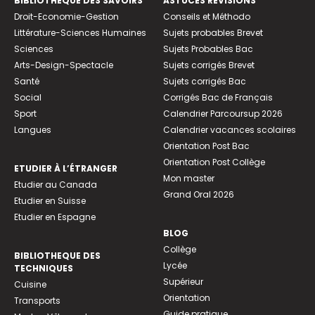
BIBLIOTHEQUE DES SAVOIRS
ASTUCES RÉVISIONS
Droit-Economie-Gestion
Conseils et Méthodo
Littérature-Sciences Humaines
Sujets probables Brevet
Sciences
Sujets Probables Bac
Arts-Design-Spectacle
Sujets corrigés Brevet
Santé
Sujets corrigés Bac
Social
Corrigés Bac de Français
Sport
Calendrier Parcoursup 2026
Langues
Calendrier vacances scolaires
Orientation Post Bac
Orientation Post Collège
ETUDIER À L’ÉTRANGER
Mon master
Etudier au Canada
Grand Oral 2026
Etudier en Suisse
Etudier en Espagne
BLOG
Collège
BIBLIOTHEQUE DES
Lycée
TECHNIQUES
Supérieur
Cuisine
Orientation
Transports
Guide pratique