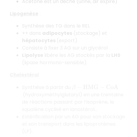
Acétone est un déche (urine, air expiré)
Lipogenèse
:
Synthèse des TG dans le REL
++ dans
adipocytes
(stockage) et
hépatocytes
(export)
Consiste à fixer 3 AG sur un glycérol
Lipolyse
libère les AG stockés par la
LHS
(lipase hormono-sensible).
Cholestérol
:
Synthèse à partir du
β
−
H
M
G
−
C
o
A
(hydroxyméthylglutaryl) en une trentaine
de réactions passant par l’isoprène, le
squalène cyclisé en lanostérol…
Estérification par un AG pour son stockage
et son transport dans les lipoprotéines
(LP).