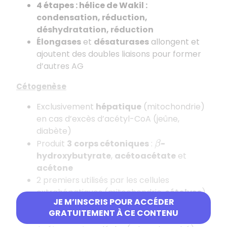
4 étapes : hélice de Wakil :
condensation, réduction,
déshydratation, réduction
Élongases
et
désaturases
allongent et
ajoutent des doubles liaisons pour former
d’autres AG
Cétogenèse
Exclusivement
hépatique
(mitochondrie)
en cas d’excès d’acétyl-CoA (jeûne,
diabète)
Produit
3
corps cétoniques
:
-
β
hydroxybutyrate
,
acétoacétate
et
acétone
2 premiers utilisés par les cellules
extrahépatiques (mitochondrie,
cétolyse
)
JE M’INSCRIS POUR ACCÉDER
pour libérer de l’acétyl-
(
C
o
A
C
K
–
C
R
⇒
GRATUITEMENT À CE CONTENU
énergie
)