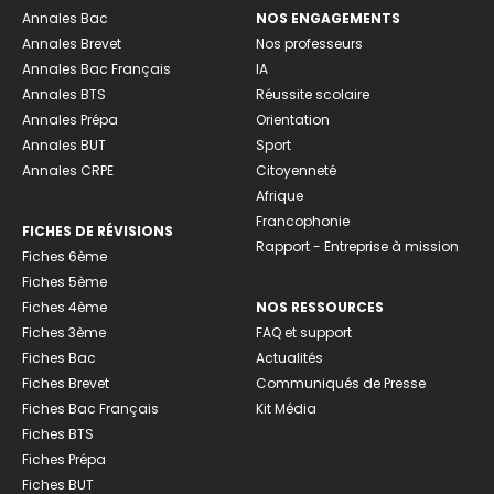
Annales Bac
NOS ENGAGEMENTS
Annales Brevet
Nos professeurs
Annales Bac Français
IA
Annales BTS
Réussite scolaire
Annales Prépa
Orientation
Annales BUT
Sport
Annales CRPE
Citoyenneté
Afrique
Francophonie
FICHES DE RÉVISIONS
Rapport - Entreprise à mission
Fiches 6ème
Fiches 5ème
Fiches 4ème
NOS RESSOURCES
Fiches 3ème
FAQ et support
Fiches Bac
Actualités
Fiches Brevet
Communiqués de Presse
Fiches Bac Français
Kit Média
Fiches BTS
Fiches Prépa
Fiches BUT