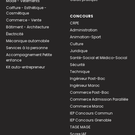
Mode - Vêtements
Coiffure - Esthétique -
Cosmétique
CONCOURS
Commerce - Vente
CRPE
Bâtiment - Architecture
Administration
Électricité
Animation-Sport
Mécanique automobile
Culture
Services à la personne
Juridique
Accompagnement Petite
Santé-Social et Médico-Social
enfance
Sécurité
Kit auto-entrepreneur
Technique
Ingénieur Post-Bac
Ingénieur Maroc
Commerce Post-Bac
Commerce Admission Parallèle
Commerce Maroc
IEP Concours Commun
IEP Concours Grenoble
TAGE MAGE
Score IAE