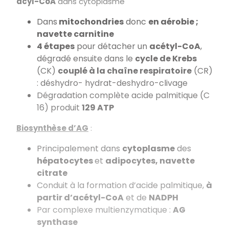
acyl-CoA
dans cytoplasme
Dans
mitochondries
donc
en aérobie ;
navette carnitine
4 étapes
pour détacher un
acétyl-CoA
,
dégradé ensuite dans le
cycle de Krebs
(CK)
couplé à la chaîne respiratoire
(CR)
: déshydro- hydrat-deshydro-clivage
Dégradation complète acide palmitique (C
16) produit
129 ATP
Biosynthèse d’AG
:
Principalement dans
cytoplasme
des
hépatocytes
et
adipocytes, navette
citrate
Conduit à la formation d’acide palmitique,
à
partir d’acétyl-CoA
et de
NADPH
Par complexe multienzymatique :
AG
synthase