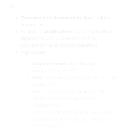
LP
:
Transport
et
distribution
lipides dans
l’organisme
Structure
amphiphile
: cœur hydrophobe
(lipides) et périphérie hydrophile
(apoprotéines et phospholipides)
4 groupes
:
Chylomicrons
: intestin, lipides
alimentaires, ++ TG
VLDL
: very low density LP, foie, ++ TG
endogènes
LDL
: low density LP, issus des VLDL
après distribution des TG, ++
cholestérol
HDL
: high density LP, foie, récupère
cholestérol en excès des tissus
périphériques