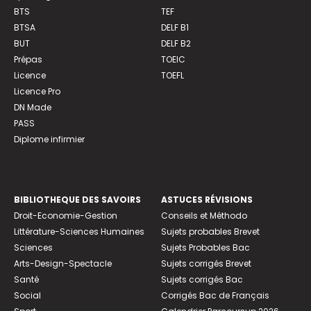
BTS
TEF
BTSA
DELF B1
BUT
DELF B2
Prépas
TOEIC
Licence
TOEFL
Licence Pro
DN Made
PASS
Diplome infirmier
BIBLIOTHEQUE DES SAVOIRS
ASTUCES RÉVISIONS
Droit-Economie-Gestion
Conseils et Méthodo
Littérature-Sciences Humaines
Sujets probables Brevet
Sciences
Sujets Probables Bac
Arts-Design-Spectacle
Sujets corrigés Brevet
Santé
Sujets corrigés Bac
Social
Corrigés Bac de Français