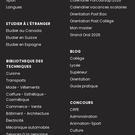
Sport
Calendrier Parcoursup 2026
Langues
Calendrier vacances scolaires
Orientation Post Bac
Orientation Post Collège
ETUDIER À L’ÉTRANGER
Mon master
Etudier au Canada
Grand Oral 2026
Etudier en Suisse
Etudier en Espagne
BLOG
Collège
BIBLIOTHEQUE DES
Lycée
TECHNIQUES
Supérieur
Cuisine
Orientation
Transports
Guide pratique
Mode - Vêtements
Coiffure - Esthétique -
Cosmétique
CONCOURS
Commerce - Vente
CRPE
Bâtiment - Architecture
Administration
Électricité
Animation-Sport
Mécanique automobile
Culture
Services à la personne