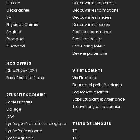
Histoire
Découvrir les diplômes
Géographie
Découvrir les formations
SVT
Découvrir les métiers
Physique Chimie
Découvrir les écoles
Anglais
Ecole de commerce
Espagnol
Ecole de design
Allemand
Ecole d’ingénieur
Devenir partenaire
NOS OFFRES
Offre 2025-2026
VIE ETUDIANTE
Pack Réussite 4 ans
Vie Etudiante
Bourses et prêts étudiants
Logement Etudiant
REUSSITE SCOLAIRE
Jobs Etudiant et Alternance
Ecole Primaire
Trouve ton job saisonnier
Collège
CAP
Lycée général et technologique
TESTS DE LANGUES
Lycée Professionnel
TFI
Lycée Agricole
TCF