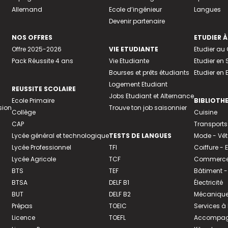
Allemand
Ecole d’ingénieur
Langues
Devenir partenaire
NOS OFFRES
ETUDIER À
Offre 2025-2026
VIE ETUDIANTE
Etudier a
Pack Réussite 4 ans
Vie Etudiante
Etudier en 
Bourses et prêts étudiants
Etudier en
Logement Etudiant
REUSSITE SCOLAIRE
Jobs Etudiant et Alternance
Ecole Primaire
BIBLIOTH
sion
Trouve ton job saisonnier
Collège
Cuisine
CAP
Transports
Lycée général et technologique
TESTS DE LANGUES
Mode - Vê
Lycée Professionnel
TFI
Coiffure -
Lycée Agricole
TCF
Commerce 
BTS
TEF
Bâtiment -
BTSA
DELF B1
Électricité
BUT
DELF B2
Mécanique
Prépas
TOEIC
Services à
Licence
TOEFL
Accompagn