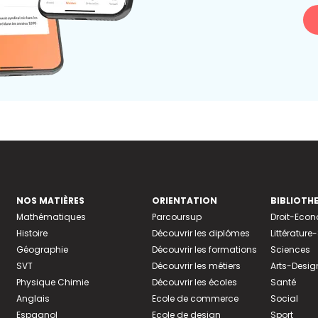
NOS MATIÈRES
ORIENTATION
BIBLIOTH
Mathématiques
Parcoursup
Droit-Eco
Histoire
Découvrir les diplômes
Littératur
Géographie
Découvrir les formations
Sciences
SVT
Découvrir les métiers
Arts-Desig
Physique Chimie
Découvrir les écoles
Santé
Anglais
Ecole de commerce
Social
Espagnol
Ecole de design
Sport