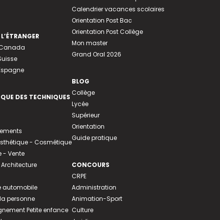
Calendrier vacances scolaires
Orientation Post Bac
Orientation Post Collège
 L’ÉTRANGER
Mon master
u Canada
Grand Oral 2026
Suisse
 Espagne
BLOG
Collège
EQUE DES TECHNIQUES
Lycée
Supérieur
Orientation
tements
Guide pratique
 Esthétique - Cosmétique
- Vente
 Architecture
CONCOURS
CRPE
 automobile
Administration
 la personne
Animation-Sport
ement Petite enfance
Culture