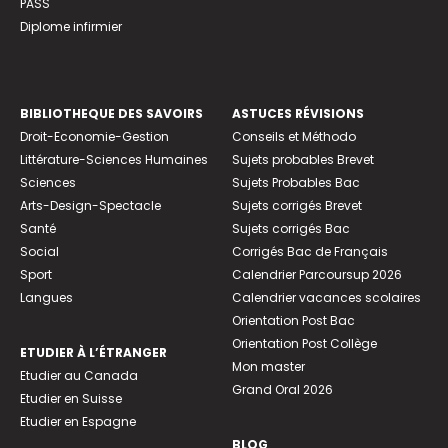
PASS
Diplome infirmier
BIBLIOTHEQUE DES SAVOIRS
ASTUCES RÉVISIONS
Droit-Economie-Gestion
Conseils et Méthodo
Littérature-Sciences Humaines
Sujets probables Brevet
Sciences
Sujets Probables Bac
Arts-Design-Spectacle
Sujets corrigés Brevet
Santé
Sujets corrigés Bac
Social
Corrigés Bac de Français
Sport
Calendrier Parcoursup 2026
Langues
Calendrier vacances scolaires
Orientation Post Bac
Orientation Post Collège
ETUDIER À L’ÉTRANGER
Mon master
Etudier au Canada
Grand Oral 2026
Etudier en Suisse
Etudier en Espagne
BLOG