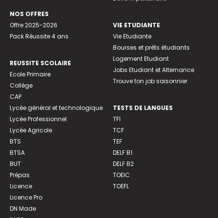
NOS OFFRES
Offre 2025-2026
VIE ETUDIANTE
Pack Réussite 4 ans
Vie Etudiante
Bourses et prêts étudiants
Logement Etudiant
REUSSITE SCOLAIRE
Jobs Etudiant et Alternance
Ecole Primaire
Trouve ton job saisonnier
Collège
CAP
Lycée général et technologique
TESTS DE LANGUES
Lycée Professionnel
TFI
Lycée Agricole
TCF
BTS
TEF
BTSA
DELF B1
BUT
DELF B2
Prépas
TOEIC
Licence
TOEFL
Licence Pro
DN Made