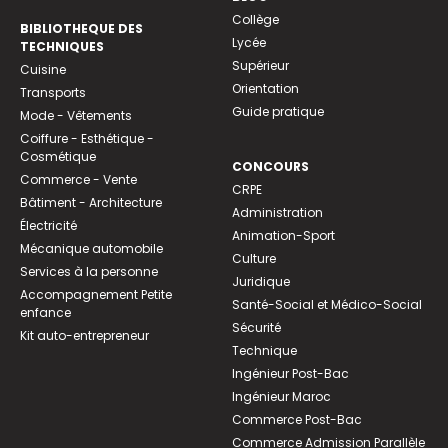
Collège
BIBLIOTHEQUE DES
Lycée
TECHNIQUES
Supérieur
Cuisine
Orientation
Transports
Guide pratique
Mode - Vêtements
Coiffure - Esthétique -
Cosmétique
CONCOURS
Commerce - Vente
CRPE
Bâtiment - Architecture
Administration
Électricité
Animation-Sport
Mécanique automobile
Culture
Services à la personne
Juridique
Accompagnement Petite
Santé-Social et Médico-Social
enfance
Sécurité
Kit auto-entrepreneur
Technique
Ingénieur Post-Bac
Ingénieur Maroc
Commerce Post-Bac
Commerce Admission Parallèle