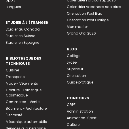
Sport
Calendrier Parcoursup 2026
Langues
Calendrier vacances scolaires
Orientation Post Bac
Orientation Post Collège
ETUDIER À L’ÉTRANGER
Mon master
Etudier au Canada
Grand Oral 2026
Etudier en Suisse
Etudier en Espagne
BLOG
Collège
BIBLIOTHEQUE DES
Lycée
TECHNIQUES
Supérieur
Cuisine
Orientation
Transports
Guide pratique
Mode - Vêtements
Coiffure - Esthétique -
Cosmétique
CONCOURS
Commerce - Vente
CRPE
Bâtiment - Architecture
Administration
Électricité
Animation-Sport
Mécanique automobile
Culture
Services à la personne