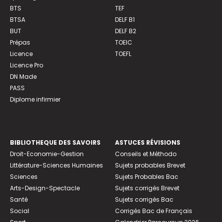
BTS
TEF
BTSA
DELF B1
BUT
DELF B2
Prépas
TOEIC
Licence
TOEFL
Licence Pro
DN Made
PASS
Diplome infirmier
BIBLIOTHEQUE DES SAVOIRS
ASTUCES RÉVISIONS
Droit-Economie-Gestion
Conseils et Méthodo
Littérature-Sciences Humaines
Sujets probables Brevet
Sciences
Sujets Probables Bac
Arts-Design-Spectacle
Sujets corrigés Brevet
Santé
Sujets corrigés Bac
Social
Corrigés Bac de Français