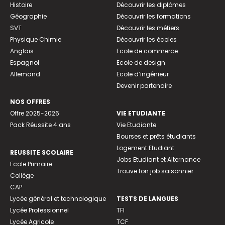
Histoire
Découvrir les diplômes
Géographie
Découvrir les formations
SVT
Découvrir les métiers
Physique Chimie
Découvrir les écoles
Anglais
Ecole de commerce
Espagnol
Ecole de design
Allemand
Ecole d’ingénieur
Devenir partenaire
NOS OFFRES
Offre 2025-2026
VIE ETUDIANTE
Pack Réussite 4 ans
Vie Etudiante
Bourses et prêts étudiants
Logement Etudiant
REUSSITE SCOLAIRE
Jobs Etudiant et Alternance
Ecole Primaire
Trouve ton job saisonnier
Collège
CAP
Lycée général et technologique
TESTS DE LANGUES
Lycée Professionnel
TFI
Lycée Agricole
TCF