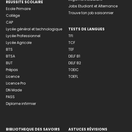
REUSSITE SCOLAIRE
Jobs Etudiant et Alternance
Ecole Primaire
Trouve ton job saisonnier
Collège
CAP
Lycée général et technologique
TESTS DE LANGUES
Lycée Professionnel
TFI
Lycée Agricole
TCF
BTS
TEF
BTSA
DELF B1
BUT
DELF B2
Prépas
TOEIC
Licence
TOEFL
Licence Pro
DN Made
PASS
Diplome infirmier
BIBLIOTHEQUE DES SAVOIRS
ASTUCES RÉVISIONS