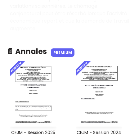
variations saisonnières. Le chômage
conjoncturel peut être résorbé lorsque l'activité
économique repart et que la demande de travail
augmente.
📄 Annales
PREMIUM
PREMIUM
PREMIUM
CEJM - Session 2025
CEJM - Session 2024