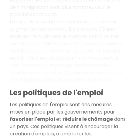
de l’immigration sont plus nombreux sur le
marché secondaire.
La taille du marché secondaire a tendance à
augmenter rapidement. Il y a encore 30 ans, il
était un tremplin vers le marché primaire. Par
exemple, une entreprise embauchait un salarié
en CDD pour qu’il fasse ses preuves et, ensuite,
en CDI. Cela est de moins en moins souvent le
cas. Les emplois atypiques deviennent des
situations récurrentes. Ce phénomène concourt
à
la flexibilisation du marché du travail
.
Les politiques de l'emploi
Les politiques de l'emploi sont des mesures
mises en place par les gouvernements pour
favoriser l'emploi
et
réduire le chômage
dans
un pays. Ces politiques visent à encourager la
création d'emplois, à améliorer les