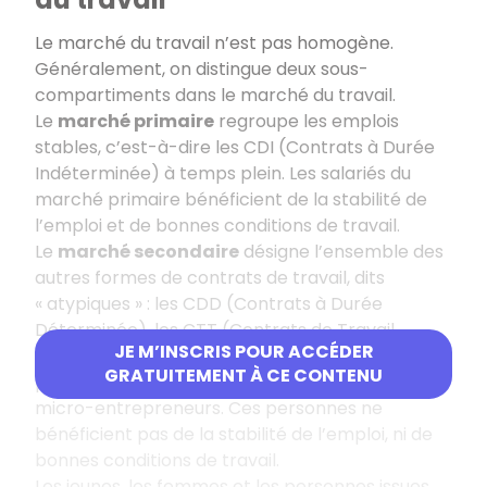
Le marché du travail n’est pas homogène.
Généralement, on distingue deux sous-
compartiments dans le marché du travail.
Le
marché primaire
regroupe les emplois
stables, c’est-à-dire les CDI (Contrats à Durée
Indéterminée) à temps plein. Les salariés du
marché primaire bénéficient de la stabilité de
l’emploi et de bonnes conditions de travail.
Le
marché secondaire
désigne l’ensemble des
autres formes de contrats de travail, dits
« atypiques » : les CDD (Contrats à Durée
Déterminée), les CTT (Contrats de Travail
JE M’INSCRIS POUR ACCÉDER
Temporaire, appelés aussi « intérim »), les temps
GRATUITEMENT À CE CONTENU
partiels, voire les contrats de missions des
micro-entrepreneurs. Ces personnes ne
bénéficient pas de la stabilité de l’emploi, ni de
bonnes conditions de travail.
Les jeunes, les femmes et les personnes issues