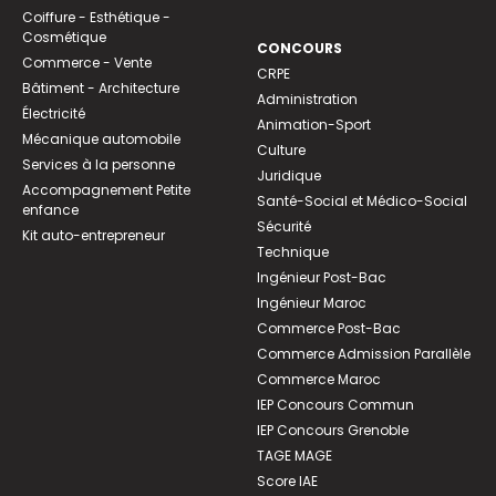
Coiffure - Esthétique -
Cosmétique
CONCOURS
Commerce - Vente
CRPE
Bâtiment - Architecture
Administration
Électricité
Animation-Sport
Mécanique automobile
Culture
Services à la personne
Juridique
Accompagnement Petite
Santé-Social et Médico-Social
enfance
Sécurité
Kit auto-entrepreneur
Technique
Ingénieur Post-Bac
Ingénieur Maroc
Commerce Post-Bac
Commerce Admission Parallèle
Commerce Maroc
IEP Concours Commun
IEP Concours Grenoble
TAGE MAGE
Score IAE