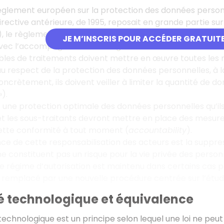
glement européen sur la protection des données personne
irective antérieure, de 1995, reposait en grande partie sur
), le règlement européen repose sur une logique de confo
JE M’INSCRIS POUR ACCÉDER GRATUIT
avec l’accompagnement du régulateur.
bles de traitements doivent mettre en œuvre toutes les 
u respect de la protection des données personnelles, à la 
ncrètement, ils doivent veiller à limiter la quantité de do
).
r une protection optimale des données personnelles qu’il
et les sous-traitants devront mettre en place des mesur
tte conformité à tout moment (
accountability
).
e de cette responsabilisation des acteurs est la suppress
e constituent pas un risque pour la vie privée des pers
 le régime d’autorisation est maintenu dans certains cas 
 remplacé par une nouvelle procédure centrée sur l’étude 
té technologique et équivalence
 technologique est un principe selon lequel une loi ne peut