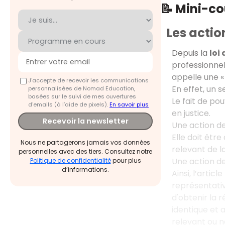
📝 Mini-c
Les actio
Depuis la
loi
professionnel
appelle une «
J'accepte de recevoir les communications
En effet, un 
personnalisées de Nomad Education,
basées sur le suivi de mes ouvertures
Le fait de p
d'emails (à l’aide de pixels).
En savoir plus
en justice.
Recevoir la newsletter
Une action d
Elle doit êtr
Nous ne partagerons jamais vos données
relevant de 
personnelles avec des tiers. Consultez notre
Une action de
Politique de confidentialité
pour plus
d’informations.
Ainsi, l’arti
représentative
d'obtenir la 
identique et
relevant ou n