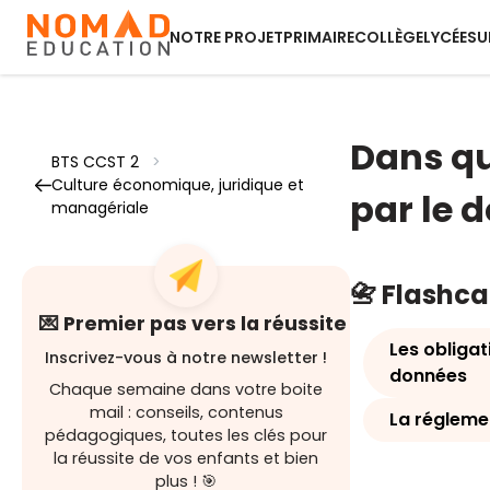
NOTRE PROJET
PRIMAIRE
COLLÈGE
LYCÉE
SU
Dans qu
BTS CCST 2
>
Culture économique, juridique et
par le 
managériale
📇 Flashc
💌 Premier pas vers la réussite
Les obligat
Inscrivez-vous à notre newsletter !
données
Chaque semaine dans votre boite
mail : conseils, contenus
La régleme
pédagogiques, toutes les clés pour
la réussite de vos enfants et bien
plus ! 🎯