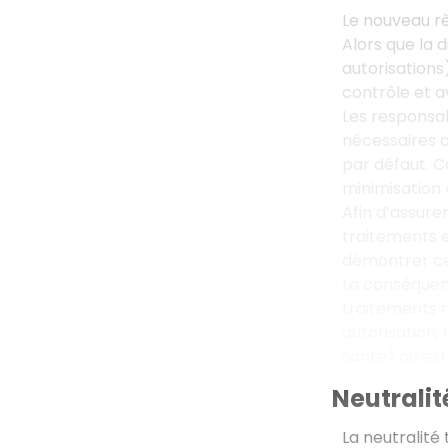
Le nouveau rè
Alors que la d
autorisations
contrôle et 
Les responsa
nécessaires a
par défaut. Co
minimisation »
Afin d’assure
traitements 
démontrer ce
La conséquenc
traitements n
autorisation,
santé) ou est
Neutrali
La neutralité