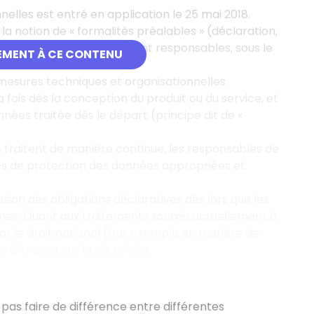
lles est entré en application le 25 mai 2018.
 la notion de « formalités préalables » (déclaration,
rmité, dont les acteurs sont responsables, sous le
EMENT À CE CONTENU
mesures techniques et organisationnelles
fois dès la conception du produit ou du service, et
nnées traitée dès le départ (principe dit de «
s traitent de manière continue, les responsables de
es de protection des données appropriées et
ion des obligations déclaratives dès lors que les
onnes. Quant aux traitements soumis actuellement à
par le droit national (par exemple en matière de
d’impact sur la vie privée.
 pas faire de différence entre différentes