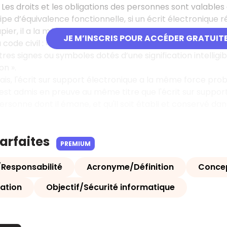
Les droits et les obligations des personnes sont valables q
cipe d’équivalence fonctionnelle, si un écrit électronique
apier, il a la même force de preuve devant un tribunal.
JE M’INSCRIS POUR ACCÉDER GRATUIT
u code civil : « la preuve littérale, ou preuve par écrit, rés
res signes ou symboles dotés d’une signification intelligib
on ».
çais, l'écrit sur support électronique a la même force prob
est admis en preuve au même titre que l'écrit sur suppor
personne dont il émane, et qu'il soit établi et conservé dan
parfaites
PREMIUM
/Responsabilité
Acronyme/Définition
Concep
gation
Objectif/Sécurité informatique