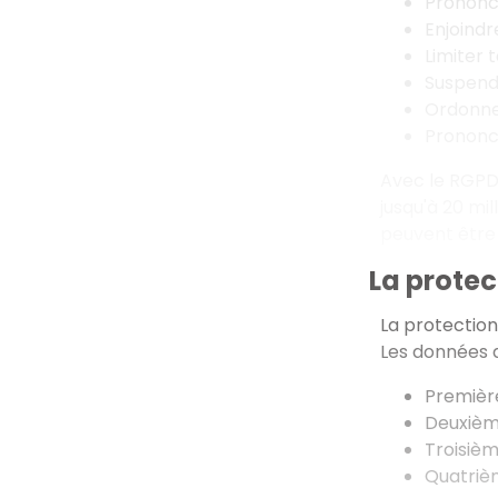
Prononce
Enjoindr
Limiter 
Suspendr
Ordonner
Prononc
Avec le RGPD 
jusqu'à 20 mil
peuvent être
La prote
La protection
Les données do
Première
Deuxième
Troisièm
Quatrièm