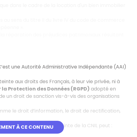
i que dans le cadre de la location d'un bien immobilier
s au sens du titre II du livre IV du code de commerce
ropéenne ».
r la réparation des préjudices patrimoniaux résultant
 C’est une Autorité Administrative Indépendante (AAI)
inte aux droits des Français, à leur vie privée, ni à
 la Protection des Données (RGPD)
adopté en
e un droit de sanction vis-à-vis des organisations
e le droit d’information, le droit de rectification,
ance, la formation restreinte de la CNIL peut :
EMENT À CE CONTENU