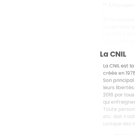
1° À l'occasio
;
2° Ou lorsque
ou des articl
L’article L. 
des dommages
La CNIL
La CNIL est l
créée en 197
Son principal 
leurs libertés
2016 par tous
qui enfreignen
Toute personn
etc. doit s’ad
Lorsque des m