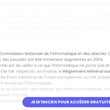
n de la vente de biens ou de la fourniture de services ains
 ces préjudices résultent de pratiques anticoncurrentielle
es 101 et 102 du traité sur le fonctionnement de l'Union eu
623-2 ajoute que « l'action de groupe ne peut porter que su
 matériels subis par les consommateurs ».
a Commission Nationale de l’Informatique et des Libertés.
8. Ses pouvoirs ont été fortement augmentés en 2004.
rôle est de veiller à ce que l’informatique ne porte pas atte
. Elle fait respecter, en France, le
Règlement Général sur
 les États membres de l’Union européenne. La CNIL possèd
t les lois sur l’informatique.
e qui souhaite faire exercer ses droits informatiques, comm
resser à la CNIL.
anquements au RGPD ou à la loi sont portés à sa connaiss
JE M’INSCRIS POUR ACCÉDER GRATUIT