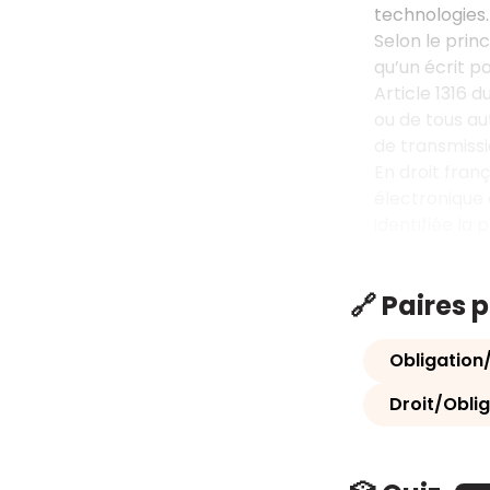
technologies. 
Selon le prin
qu’un écrit p
Article 1316 d
ou de tous aut
de transmissi
En droit fran
électronique 
identifiée la 
🔗 Paires 
Obligation
Droit/Obli