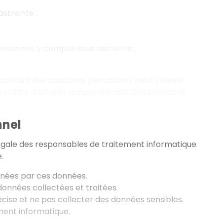
streinte ;
rsonnes, y compris sous astreinte ;
ontant des sanctions pécuniaires peut s'élever
u chiffre d'affaires annuel mondial. Ces sanctions
nnel
égale des responsables de traitement informatique.
.
rnées par ces données.
 données collectées et traitées.
écise et ne pas collecter des données sensibles.
ement informatique.