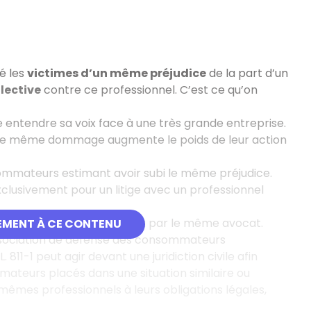
é les
victimes d’un même préjudice
de la part d’un
lective
contre ce professionnel. C’est ce qu’on
e entendre sa voix face à une très grande entreprise.
bi le même dommage augmente le poids de leur action
mmateurs estimant avoir subi le même préjudice.
xclusivement pour un litige avec un professionnel
a Justice et d’être défendu par le même avocat.
EMENT À CE CONTENU
 association de défense des consommateurs
 811-1 peut agir devant une juridiction civile afin
mmateurs placés dans une situation similaire ou
mes professionnels à leurs obligations légales,