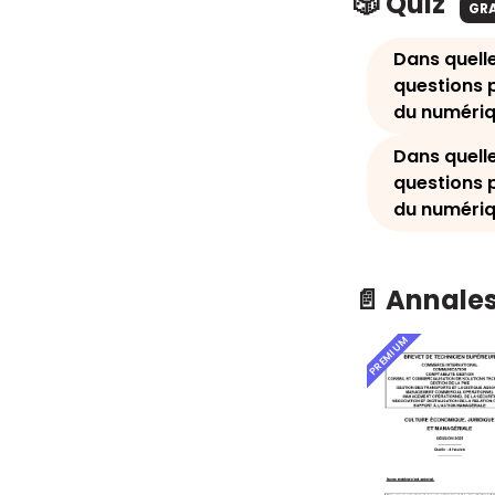
🎲 Quiz
GR
Dans quelle
questions 
du numériq
Dans quelle
questions 
du numériq
📄 Annale
PREMIUM