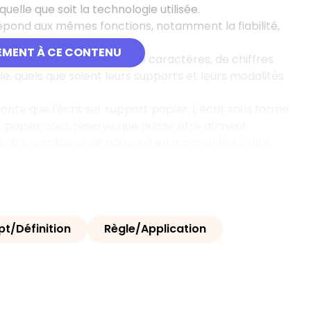
uelle que soit la technologie utilisée.
 répond aux mêmes fonctions, notamment la fiabilité,
EMENT À CE CONTENU
ulte d’une suite de lettres, de caractères, de chiffres
le, quels que soient leurs supports et leurs modalités
ante que l'écrit sur support papier. L'écrit sous forme
t papier, sous réserve que puisse être dûment
s des conditions de nature à en garantir l'intégrité.
t/Définition
Règle/Application