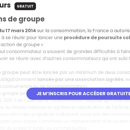
ours
GRATUIT
ns de groupe
 du 17 mars 2014
sur la consommation, la France a autoris
 à se réunir pour lancer une
procédure de poursuite col
 action de groupe ».
seul consommateur a souvent de grandes difficultés à fair
ouvoir se réunir avec d’autres consommateurs qui ont su
e groupe peut être lancée par un minimum de deux conso
e obligatoirement
lancée par une association agréée
, e
la concurrence ou de la consommation.
 groupe permet de ne former qu’un seul dossier devant l
JE M’INSCRIS POUR ACCÉDER GRATUIT
cle L. 623-1 du Code de la consommation dispose qu’« une
 au niveau national et agréée en application de l'article L.
réparation des préjudices individuels subis par des conso
 ayant pour cause commune un manquement d'un ou des mê
on du présent code, ou contractuelles :