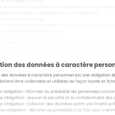
r un rappel à l’ordre ;
e de mettre le traitement en conformité, y compris sous a
temporairement ou définitivement un traitement ;
e les flux de données ;
 de satisfaire aux demandes d'exercice des droits des pe
er une amende administrative.
(Règlement Général sur la Protection des Données), le m
lions d'euros ou dans le cas d'une entreprise jusqu'à 4 % d
 rendues publiques.
ction des données à caractère perso
 des données à caractère personnel est une obligation l
ivent être collectées et utilisées de façon loyale et licite
 obligation : informer au préalable les personnes conce
 obligation : assurer la sécurité et la confidentialité des
e obligation : collecter des données ayant une finalité pr
e obligation : déclarer au préalable à la CNIL tout trait