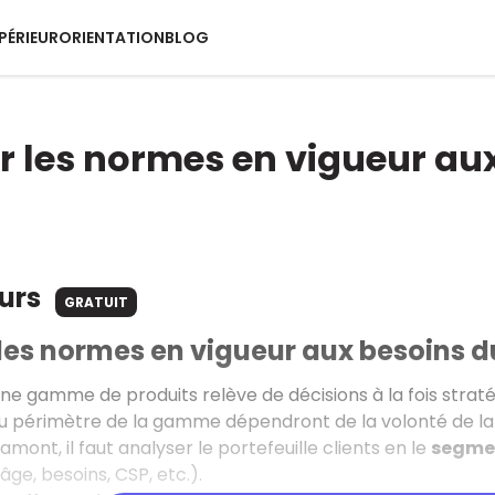
PÉRIEUR
ORIENTATION
BLOG
r les normes en vigueur au
ours
GRATUIT
les normes en vigueur aux besoins d
ne gamme de produits relève de décisions à la fois stratégi
 périmètre de la gamme dépendront de la volonté de la D
 amont, il faut analyser le portefeuille clients en le
segme
 âge, besoins, CSP, etc.).