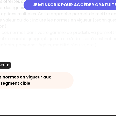
tés offertes dans la conduite de la gamme sont nombreuse
JE M’INSCRIS POUR ACCÉDER GRATUIT
r des lignes de produits complémentaires, séparer la pr
 options multiples. Cette approche permet de mettre e
e valeur qui doit inclure les normes en vigueur (techniques
on).
 ces normes dans votre gamme de produits va permettre à
 autre marché géographique ou de s'adresser à destinatio
enfants, personnes âgées, mobilité réduite, etc.).
ATUIT
es normes en vigueur aux
 segment cible