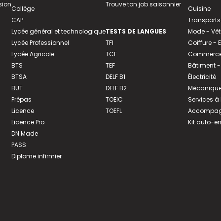
sion
Trouve ton job saisonnier
Collège
Cuisine
CAP
Transports
Lycée général et technologique
TESTS DE LANGUES
Mode - Vê
Lycée Professionnel
TFI
Coiffure -
Lycée Agricole
TCF
Commerce 
BTS
TEF
Bâtiment -
BTSA
DELF B1
Électricité
BUT
DELF B2
Mécanique
Prépas
TOEIC
Services à
Licence
TOEFL
Accompagn
Licence Pro
Kit auto-e
DN Made
PASS
Diplome infirmier