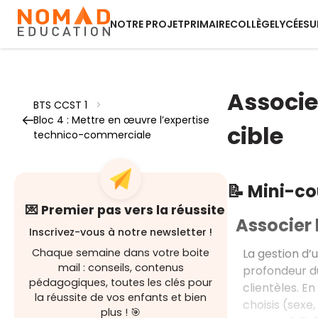
NOTRE PROJET
PRIMAIRE
COLLÈGE
LYCÉE
SU
Associe
BTS CCST 1
>
Bloc 4 : Mettre en œuvre l’expertise
cible
technico-commerciale
📝 Mini-c
💌 Premier pas vers la réussite
Associer 
Inscrivez-vous à notre newsletter !
La gestion d’u
Chaque semaine dans votre boite
mail : conseils, contenus
profondeur du
pédagogiques, toutes les clés pour
clientèles. En
la réussite de vos enfants et bien
choisis (sexe,
plus ! 🎯