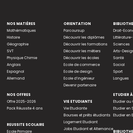
NOS MATIÈRES
ORIENTATION
BIBLIOTH
Mathématiques
Parcoursup
Droit-Eco
Histoire
Découvrir les diplômes
Littératur
Géographie
Découvrir les formations
Sciences
SVT
Découvrir les métiers
Arts-Desig
Physique Chimie
Découvrir les écoles
Santé
Anglais
Ecole de commerce
Social
Espagnol
Ecole de design
Sport
Allemand
Ecole d’ingénieur
Langues
Devenir partenaire
NOS OFFRES
ETUDIER À
Offre 2025-2026
VIE ETUDIANTE
Etudier a
Pack Réussite 4 ans
Vie Etudiante
Etudier en 
Bourses et prêts étudiants
Etudier en
Logement Etudiant
REUSSITE SCOLAIRE
Jobs Etudiant et Alternance
Ecole Primaire
BIBLIOTH