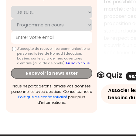
Les possibili
marché : crée
proposer des
proposition d
standardisati
Le respect de
s’ouvrir à un
J'accepte de recevoir les communications
spécifiques (
personnalisées de Nomad Education,
basées sur le suivi de mes ouvertures
d'emails (à l’aide de pixels).
En savoir plus
🎲 Quiz
Recevoir la newsletter
GR
Nous ne partagerons jamais vos données
Associer l
personnelles avec des tiers. Consultez notre
besoins du
Politique de confidentialité
pour plus
d’informations.