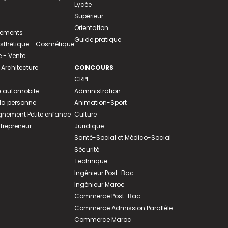
Lycée
Supérieur
Orientation
tements
Guide pratique
 Esthétique - Cosmétique
- Vente
 Architecture
CONCOURS
CRPE
 automobile
Administration
 la personne
Animation-Sport
ement Petite enfance
Culture
ntrepreneur
Juridique
Santé-Social et Médico-Social
Sécurité
Technique
Ingénieur Post-Bac
Ingénieur Maroc
Commerce Post-Bac
Commerce Admission Parallèle
Commerce Maroc