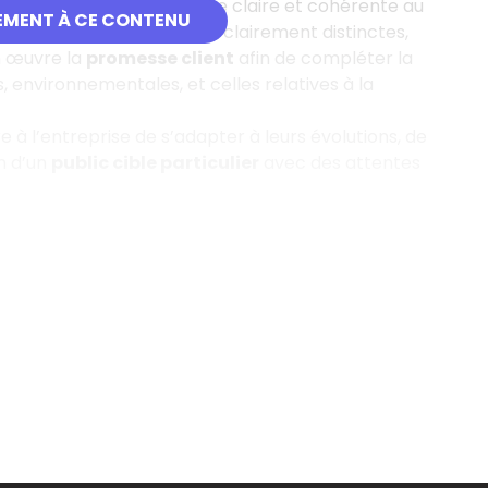
s afin d’adresser une offre claire et cohérente au
EMENT À CE CONTENU
oduction par des marques clairement distinctes,
n œuvre la
promesse client
afin de compléter la
, environnementales, et celles relatives à la
 l’entreprise de s’adapter à leurs évolutions, de
n d’un
public cible particulier
avec des attentes