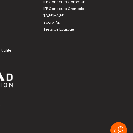
IEP Concours Commun
IEP Concours Grenoble
TAGE MAGE
Score IAE
Tests de Logique
tialité
s