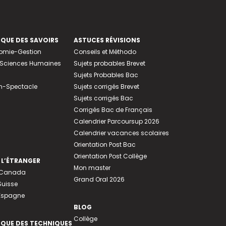
EQUE DES SAVOIRS
ASTUCES RÉVISIONS
nomie-Gestion
Conseils et Méthodo
e-Sciences Humaines
Sujets probables Brevet
Sujets Probables Bac
n-Spectacle
Sujets corrigés Brevet
Sujets corrigés Bac
Corrigés Bac de Français
Calendrier Parcoursup 2026
Calendrier vacances scolaires
Orientation Post Bac
Orientation Post Collège
 L’ÉTRANGER
Mon master
u Canada
Grand Oral 2026
Suisse
 Espagne
BLOG
Collège
EQUE DES TECHNIQUES