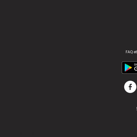
FAQ et
v2.311.4 US