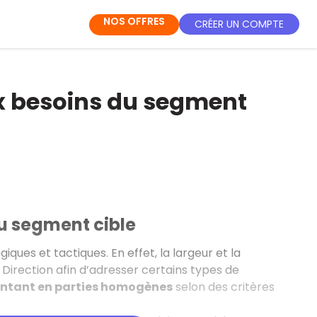
NOS OFFRES
CRÉER UN COMPTE
x besoins du segment
u segment cible
ques et tactiques. En effet, la largeur et la
irection afin d’adresser certains types de
ntant en parties homogènes
selon des critères