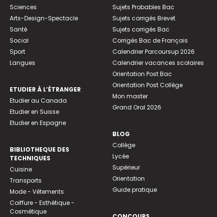
Sciences
Sujets Probables Bac
Arts-Design-Spectacle
Sujets corrigés Brevet
Santé
Sujets corrigés Bac
Social
Corrigés Bac de Français
Sport
Calendrier Parcoursup 2026
Langues
Calendrier vacances scolaires
Orientation Post Bac
Orientation Post Collège
ETUDIER À L’ÉTRANGER
Mon master
Etudier au Canada
Grand Oral 2026
Etudier en Suisse
Etudier en Espagne
BLOG
Collège
BIBLIOTHEQUE DES
Lycée
TECHNIQUES
Supérieur
Cuisine
Orientation
Transports
Guide pratique
Mode - Vêtements
Coiffure - Esthétique -
Cosmétique
CONCOURS