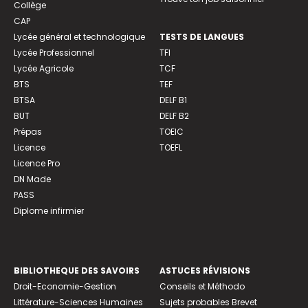
Collège
CAP
Lycée général et technologique
TESTS DE LANGUES
Lycée Professionnel
TFI
Lycée Agricole
TCF
BTS
TEF
BTSA
DELF B1
BUT
DELF B2
Prépas
TOEIC
Licence
TOEFL
Licence Pro
DN Made
PASS
Diplome infirmier
BIBLIOTHEQUE DES SAVOIRS
ASTUCES RÉVISIONS
Droit-Economie-Gestion
Conseils et Méthodo
Littérature-Sciences Humaines
Sujets probables Brevet