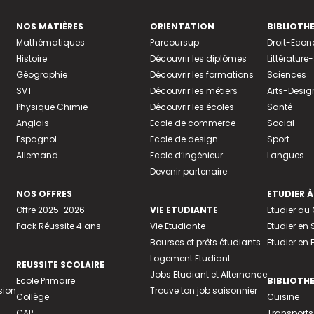
NOS MATIÈRES
ORIENTATION
BIBLIOTH
Mathématiques
Parcoursup
Droit-Eco
Histoire
Découvrir les diplômes
Littératur
Géographie
Découvrir les formations
Sciences
SVT
Découvrir les métiers
Arts-Desig
Physique Chimie
Découvrir les écoles
Santé
Anglais
Ecole de commerce
Social
Espagnol
Ecole de design
Sport
Allemand
Ecole d’ingénieur
Langues
Devenir partenaire
NOS OFFRES
ETUDIER À
Offre 2025-2026
VIE ETUDIANTE
Etudier a
Pack Réussite 4 ans
Vie Etudiante
Etudier en 
Bourses et prêts étudiants
Etudier en
Logement Etudiant
REUSSITE SCOLAIRE
Jobs Etudiant et Alternance
Ecole Primaire
BIBLIOTH
sion
Trouve ton job saisonnier
Collège
Cuisine
CAP
Transports