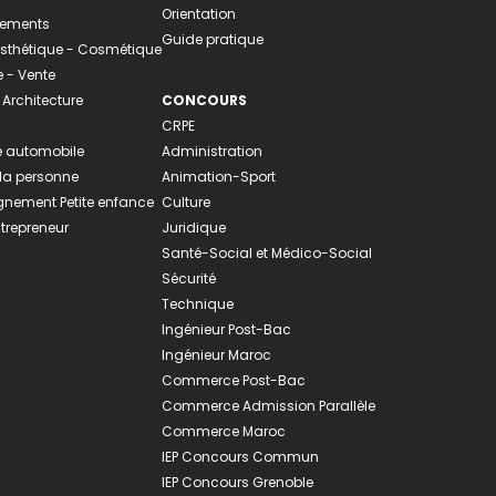
Orientation
tements
Guide pratique
 Esthétique - Cosmétique
- Vente
 Architecture
CONCOURS
CRPE
 automobile
Administration
 la personne
Animation-Sport
ement Petite enfance
Culture
ntrepreneur
Juridique
Santé-Social et Médico-Social
Sécurité
Technique
Ingénieur Post-Bac
Ingénieur Maroc
Commerce Post-Bac
Commerce Admission Parallèle
Commerce Maroc
IEP Concours Commun
IEP Concours Grenoble