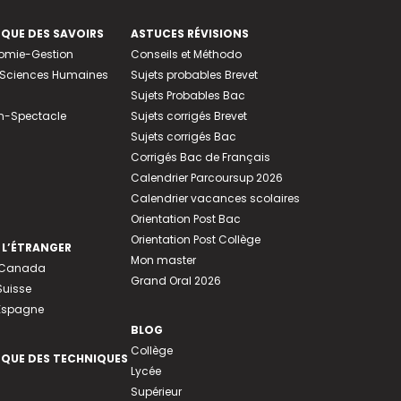
EQUE DES SAVOIRS
ASTUCES RÉVISIONS
nomie-Gestion
Conseils et Méthodo
e-Sciences Humaines
Sujets probables Brevet
Sujets Probables Bac
n-Spectacle
Sujets corrigés Brevet
Sujets corrigés Bac
Corrigés Bac de Français
Calendrier Parcoursup 2026
Calendrier vacances scolaires
Orientation Post Bac
Orientation Post Collège
 L’ÉTRANGER
Mon master
u Canada
Grand Oral 2026
Suisse
 Espagne
BLOG
Collège
EQUE DES TECHNIQUES
Lycée
Supérieur