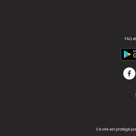
FAQ et
v2.311.4 US
Ce site est protégé p