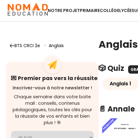
NOTRE PROJET
PRIMAIRE
COLLÈGE
LYCÉE
SU
Anglais
BTS CRCI 2e
>
Anglais
🎲 Quiz
GR
💌 Premier pas vers la réussite
Anglais 1
Inscrivez-vous à notre newsletter !
Chaque semaine dans votre boite
mail : conseils, contenus
📄 Annale
pédagogiques, toutes les clés pour
la réussite de vos enfants et bien
PREMIUM
plus ! 🎯