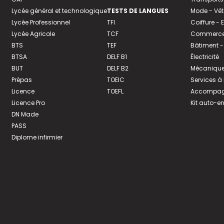
Lycée général et technologique
TESTS DE LANGUES
Mode - Vê
Lycée Professionnel
TFI
Coiffure -
Lycée Agricole
TCF
Commerce 
BTS
TEF
Bâtiment -
BTSA
DELF B1
Électricité
BUT
DELF B2
Mécanique
Prépas
TOEIC
Services à
Licence
TOEFL
Accompagn
Licence Pro
Kit auto-e
DN Made
PASS
Diplome infirmier