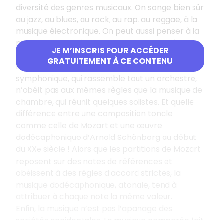
diversité des genres musicaux.
On songe bien sûr
au jazz, au blues, au rock, au rap, au reggae, à la
musique électronique. On peut aussi penser à la
musique de film, à la musique de fanfare,
à la
JE M’INSCRIS POUR ACCÉDER
musique militaire… La musique classique elle-
GRATUITEMENT À CE CONTENU
même n’est pas homogène. La musique
symphonique, qui rassemble tout un orchestre,
n’obéit pas aux mêmes règles que la musique de
chambre, qui réunit quelques solistes. Et
quelle
différence entre une composition tonale
comme celle de Mozart et une œuvre
dodécaphoni
que
d’
Arnold Schönberg
au début
du XX
siècle
!
Alors que les partitions de Mozart
e
reposent sur des notes de références et
obéissent à des règles d’accord strictes, la
musique dodécaphonique, atonale, tend à
attribuer à chaque note la même valeur.
E
nfin
, la musique n’est pas l’apanage des