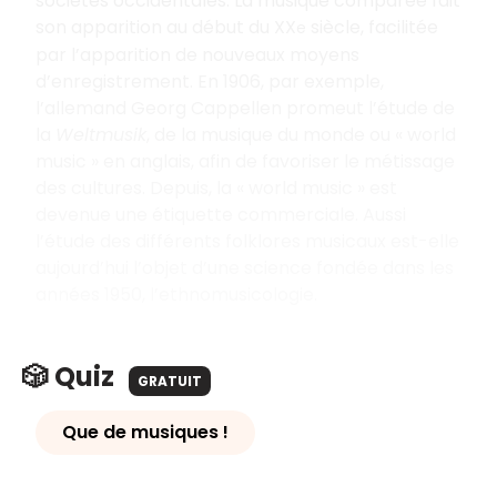
sociétés occidentales. La musique comparée fait
son apparition au début du XX
siècle, facilitée
e
par l’apparition de nouveaux moyens
d’enregistrement. En 1906, par exemple,
l’allemand Georg Cappellen promeut l’étude de
la
Weltmusik
, de la musique du monde ou « world
music » en anglais, afin de favoriser le métissage
des cultures. Depuis, la « world music » est
devenue une étiquette commerciale.
Aussi
l’étude des différents folklores musicaux est-elle
aujourd’hui l’objet d’une science fondée dans les
années 1950, l’ethnomusicologie.
🎲 Quiz
GRATUIT
Que de musiques !