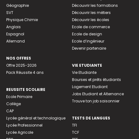
Géographie
Découvrir les formations
SVT
Découvrir les métiers
Physique Chimie
Découvrir les écoles
Anglais
Ecole de commerce
Espagnol
Ecole de design
Allemand
Ecole d’ingénieur
Devenir partenaire
NOS OFFRES
Offre 2025-2026
VIE ETUDIANTE
Pack Réussite 4 ans
Vie Etudiante
Bourses et prêts étudiants
Logement Etudiant
REUSSITE SCOLAIRE
Jobs Etudiant et Alternance
Ecole Primaire
Trouve ton job saisonnier
Collège
CAP
Lycée général et technologique
TESTS DE LANGUES
Lycée Professionnel
TFI
Lycée Agricole
TCF