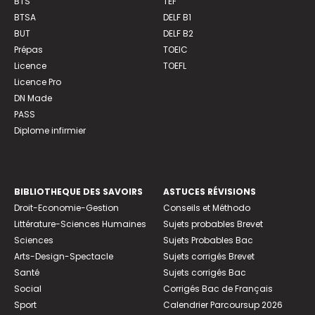
BTS
TEF
BTSA
DELF B1
BUT
DELF B2
Prépas
TOEIC
Licence
TOEFL
Licence Pro
DN Made
PASS
Diplome infirmier
BIBLIOTHEQUE DES SAVOIRS
ASTUCES RÉVISIONS
Droit-Economie-Gestion
Conseils et Méthodo
Littérature-Sciences Humaines
Sujets probables Brevet
Sciences
Sujets Probables Bac
Arts-Design-Spectacle
Sujets corrigés Brevet
Santé
Sujets corrigés Bac
Social
Corrigés Bac de Français
Sport
Calendrier Parcoursup 2026