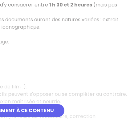
e d'y consacrer entre
1 h 30 et 2 heures
(mais pas
Ces documents auront des natures variées
: extrait
nt iconographique.
age.
de film...).
: ils peuvent s'opposer ou se compléter au contraire.
xion maîtrisée et nourrie.
ème de l'année.
EMENT À CE CONTENU
n (richesse du vocabulaire, correction