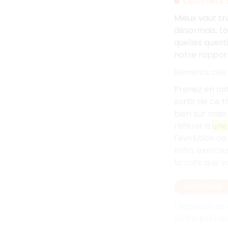
Comment s
Mieux vaut tr
désormais, to
quelles quest
notre rapport
Éléments clés 
Prenez en no
sortir de ce 
bien sûr mais
référer à
une
l'évolution d
Enfin, exerce
la note que v
EN RÉSUMÉ
L'épreuve de 
d'interprétat