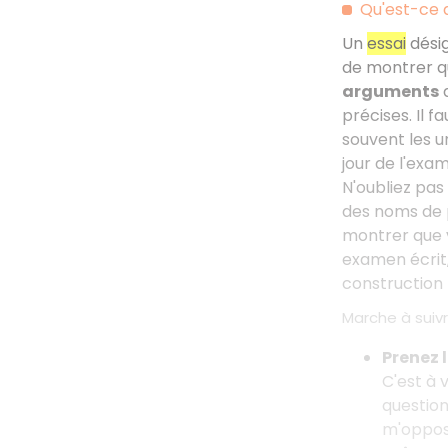
Qu'est-ce q
Un
essai
dési
de montrer q
arguments
q
précises. Il 
souvent les u
jour de l'exa
N'oubliez pas 
des noms de p
montrer que v
examen écrit,
construction 
Marche à suivr
Prenez l
C'est à 
questio
m'oppo