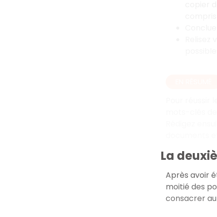
copier d
compris
Conclue
Relisez 
possible
EN RÉSUMÉ
Pour réussir 
mots-clés des
Rédigez ensu
documents et
La deuxiè
Après avoir é
moitié des po
consacrer au 