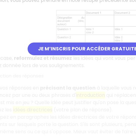
llon, vous pouvez prendre en note l'étape précédente so
JE M’INSCRIS POUR ACCÉDER GRATUIT
 case,
reformulez et résumez
les idées qui vont vous pe
z donnée lors de vos soulignements.
action des réponses
 vos réponses en
précisant la question
à laquelle vous 
ez par une ou deux phrases d'
introduction
qui replacent
t mis en jeu
? Quelle idée peut justifier qu'on pose la que
z les
idées directrices
(votre plan de réponse).
ez en paragraphes les idées directrices de votre répon
s sur lesquels porte la question. S'ils sont plusieurs, pen
même sens ou ce qui s'oppose. Mieux vaut éviter de faire