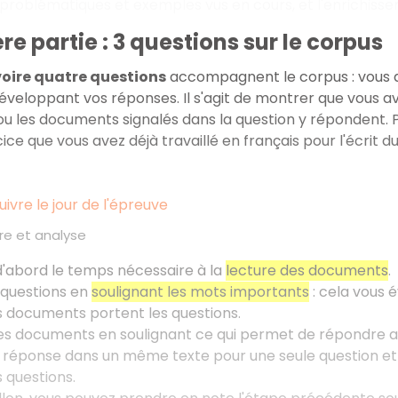
problématiques et exemples vus en cours, et l'enrichisse
re partie : 3 questions sur le corpus
 voire quatre questions
accompagnent le corpus
: vous
veloppant vos réponses. Il s'agit de montrer que vous a
 les documents signalés dans la question y répondent. Po
cice que vous avez déjà travaillé en français pour l'écrit
ivre le jour de l'épreuve
ure et analyse
'abord le temps nécessaire à la
lecture des documents
.
s questions en
soulignant les mots importants
: cela vous é
s documents portent les questions.
les documents en soulignant ce qui permet de répondre 
e réponse dans un même texte pour une seule question 
s questions.