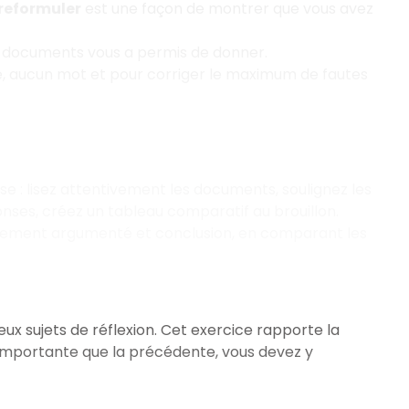
reformuler
est une façon de montrer que vous avez
s documents vous a permis de donner.
ttre, aucun mot et pour corriger le maximum de fautes
use
: lisez attentivement les documents, soulignez les
onses, créez un tableau comparatif au brouillon.
ppement argumenté et conclusion, en comparant les
x sujets de réflexion. Cet exercice rapporte la
s importante que la précédente, vous devez y