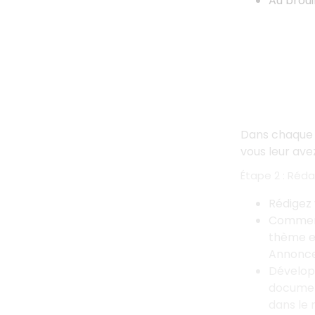
Au broui
Dans chaque
vous leur ave
Étape 2
: Réd
Rédigez
Commenc
thème es
Annonce
Développ
document
dans le 