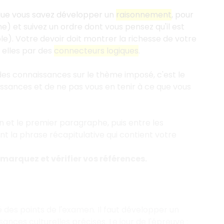
 que vous savez développer un
raisonnement
, pour
) et suivez un ordre dont vous pensez qu'il est
e). Votre devoir doit montrer la richesse de votre
 elles par des
connecteurs logiques
.
des connaissances sur le thème imposé, c'est le
issances et de ne pas vous en tenir à ce que vous
ion et le premier paragraphe, puis entre les
 la phrase récapitulative qui contient votre
marquez et vérifier vos références.
 des points de l'examen. Il faut développer un
ces culturelles précises. Le jour de l'épreuve
: