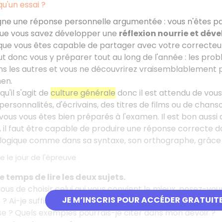
u'un essai
?
gne une réponse personnelle argumentée
: vous n'êtes p
ue vous savez développer une
réflexion nourrie et dév
ue vous êtes capable de partager avec votre correcteur
faut donc vous y préparer tout au long de l'année
: les pro
ns les autres et vous ne découvrirez vraisemblablement 
men.
qu'il s'agit de
culture générale
donc il est attendu de vous
ersonnalités, d'écrivains, des titres de films ou de chan
ous vous êtes bien préparés à l'examen. Il est bon aussi 
 il faut être capable de produire une réponse correcte da
logique comme dans sa syntaxe, son orthographe, grâce à 
e le jour de l'épreuve
e temps de lire les deux sujets.
vous de choisir celui qui vous convient le mieux, posez-vo
JE M’INSCRIS POUR ACCÉDER GRATUIT
n
? Ai-je suffisamment d'arguments
? Suis-je capable de 
se
? Quels exemples pourrais-je citer dans mon devoir
?