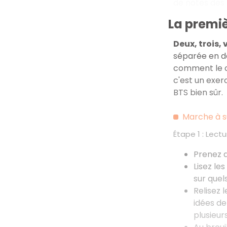
de notes des 
La premiè
Deux, trois,
séparée en dé
comment le ou
c'est un exer
BTS bien sûr.
Marche à su
Étape 1
: Lect
Prenez d
Lisez le
sur quel
Relisez 
idées d
plusieur