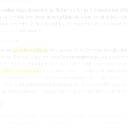
e préparer
?
availler régulièrement et ficher au fur et à mesure les di
ute l'année est donc susceptible de vous servir le jour de
ions pose-t-il
? Quelles difficultés avez-vous entrevues
?
 à ces questions
?
à retenir
te les
problématiques
entrevues dans l'année, le sujet les
thème. Prenez aussi en note
les exemples
qui vous ont m
 il est bon de montrer que vous avez acquis aussi des co
 culture commune
, faite d'œuvres littéraires, de personn
e la question dans nos façons de penser... Bref de tout ce 
z-vous à
enrichir votre expression
: la qualité de l'expr
ous aurez, elle est l'image que vous donnez de votre série
culture générale et expression en BTS dure 3 heures et 
ion, d'argumentation et d'expression. La préparation nécess