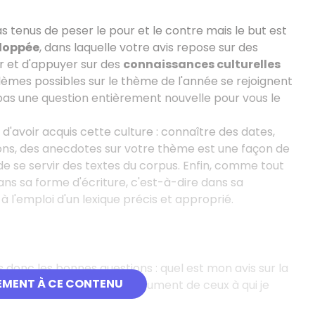
as tenus de peser le pour et le contre mais le but est
eloppée
, dans laquelle votre avis repose sur des
 et d'appuyer sur des
connaissances culturelles
blèmes possibles sur le thème de l'année se rejoignent
pas une question entièrement nouvelle pour vous le
 d'avoir acquis cette culture
: connaître des dates,
sons, des anecdotes sur votre thème est une façon de
de se servir des textes du corpus. Enfin, comme tout
ns sa forme d'écriture, c'est-à-dire dans sa
l'emploi d'un lexique précis et approprié.
us donc les bonnes questions
: quel est mon avis sur la
EMENT À CE CONTENU
développer au moins un argument de ceux à qui je