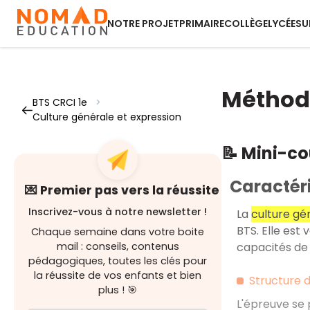
NOTRE PROJET
PRIMAIRE
COLLÈGE
LYCÉE
SU
Méthodo
BTS CRCI 1e
>
Culture générale et expression
📝 Mini-c
Caractéri
💌 Premier pas vers la réussite
Inscrivez-vous à notre newsletter !
La
culture gé
BTS. Elle est 
Chaque semaine dans votre boite
capacités de 
mail : conseils, contenus
pédagogiques, toutes les clés pour
la réussite de vos enfants et bien
Structure d
plus ! 🎯
L'épreuve se 