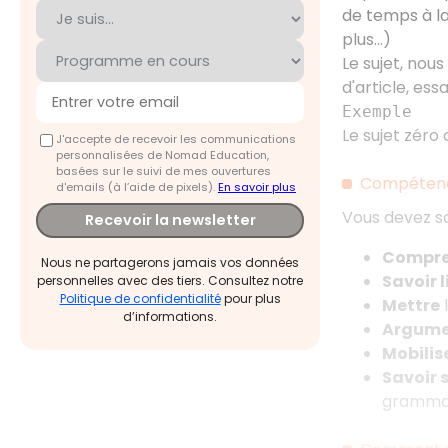
de temps à la
plus…)
Le sujet, nous 
d'article, es
Exemple
Le sujet zéro 
J'accepte de recevoir les communications
personnalisées de Nomad Education,
basées sur le suivi de mes ouvertures
Compétenc
d'emails (à l’aide de pixels).
En savoir plus
Vous devez s
Recevoir la newsletter
Compre
Nous ne partagerons jamais vos données
Savoir l
personnelles avec des tiers. Consultez notre
Politique de confidentialité
pour plus
Mettre
l
d’informations.
Argume
Mobilise
Savoir 
grammati