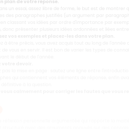
un plan de votre réponse.
s un essai, assez libre de forme, le but est de montrer
tes des paragraphes justifiés (un argument par paragraphe
(en classant vos idées par ordre d'importance par exempl
n, donc présenter plusieurs idées ordonnées et liées entre
sez vos exemples et placez-les dans votre plan.
 à être précis, vous avez acquis tout au long de l'année 
e vous en servir. Il est bon de varier les types de conna
vant le début de l'année.
 votre devoir.
z pas la mise en page
: sautez une ligne entre l'introduct
hes qui contiennent vos éléments de réponse, enfin avant
définitive à la question.
-vous calmement pour corriger les fautes que vous re
ne réflexion personnelle argumentée qui rapporte la moitié
structuré avec des arguments appuyés sur des connaissan