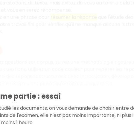
es citations du texte, mais évitez de vous en tenir à cela
:
 et vous en serez récompensé.
z en une phrase pour
résumer la réponse
que l'étude de
votre travail fini pour vérifier qu'il ne manque aucune le
s.
les questions sur corpus, suivez une méthodologie rigoure
 questions, utilisez un code couleur pour repérer les rép
ite des réponses structurées avec introduction, dévelo
 en reformulant plutôt qu'en citant uniquement.
me partie : essai
tudié les documents, on vous demande de choisir entre deu
ints de l'examen, elle n'est pas moins importante, ni plu
moins 1 heure.