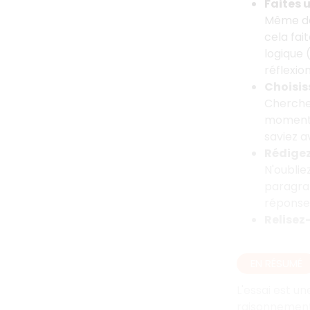
Faites 
Même dan
cela fai
logique 
réflexio
Choisis
Cherchez
moment d
saviez a
Rédigez
N'oublie
paragrap
réponse 
Relisez
EN RÉSUMÉ
L'essai est u
raisonnement 