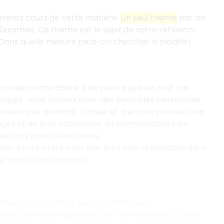
fférents cours de cette matière.
Un seul thème
par an
 l'examen. Ce thème est le sujet de votre réflexion
:
 Dans quelle mesure peut-on chercher à modifier
 croisera sans doute. Il ne pourra pas en tout cas
arqués
: vous pouvez avoir des exemples personnels
nnaissances pendant l'année et que vous pouvez vous
ages et de lieux historiques, de connaissances sur
que vous avez vu en classe.
ession écrite entre pour une part non négligeable dans
ux dans la préparation.
évalue vos capacités de compréhension,
ite un travail régulier sur le thème annuel, la prise