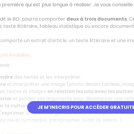
 première qui est plus longue à réaliser. Je vous conseill
dit le
BO
, pourra comporter
deux à trois documents
. 
sai, texte littéraire, tableau statistique ou encore docume
comporte un extrait d'article, un texte littéraire et une im
es évaluées
avoir
:
ndre
des textes et les interpréter.
ire
et interpréter une image (photo, dessin, tableau, image 
es textes et images
en relation les uns avec les autres
nter
et justifier ses arguments pour développer une réfle
r la culture
acquise en cours de formation autour du th
JE M’INSCRIS POUR ACCÉDER GRATUIT
s'exprimer
dans une langue correcte et adaptée à l'exame
cale et syntaxique, paragraphes, outils de liaison...).