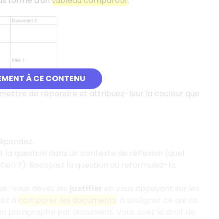
us forme d'un
tableau comparatif
.
EMENT À CE CONTENU
rmettre de répondre et attribuez-leur la couleur que
répondez.
 la question dans un contexte de réflexion (quel
stion
?). Recopiez la question ou reformulez-la.
se
: vous devez les
justifier
en vous appuyant sur les
sez à
comparer les documents
, à souligner ce qui va
 un paragraphe par document. Vous avez le droit de