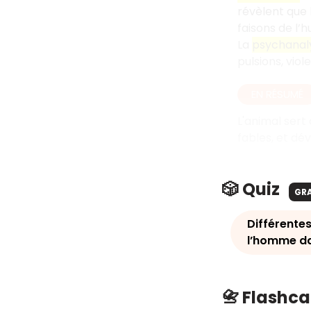
révèlent que 
faisons de l’h
La
psychanal
pulsions, vio
EN RÉSUMÉ
L'animal sert 
fables, et dév
🎲 Quiz
GR
Différente
l’homme da
📇 Flashc