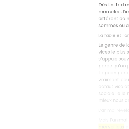
Dès les texte
morcelée, l’i
différent de 
sommes ou à 
La fable et l
Le genre de l
vices le plus
s’appuie souv
parce qu’on 
Le paon par e
vraiment pour
défaut visé et
sociale : ell
mieux nous a
L’animal révél
Mais l’animal
merveilleux
e