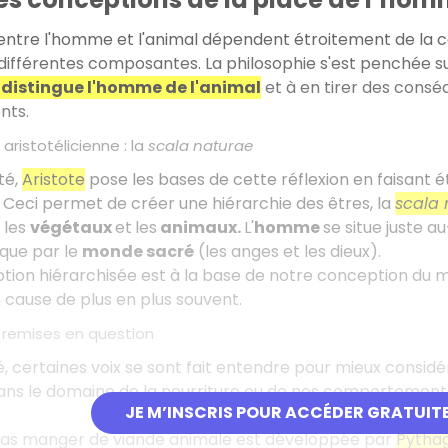
 entre l'homme et l'animal dépendent étroitement de la co
 différentes composantes. La philosophie s'est penchée 
 distingue l'homme de l'animal
et à en tirer des cons
ts.
aristotélicienne : la
scala naturae
té,
Aristote
pose les bases de cette réflexion en faisant é
. Ceci permet de créer une hiérarchie des êtres, la
scala 
 les
végétaux
et
les
animaux.
L'
homme
se situe juste a
que par le
monde sacré
(les anges et les dieux).
ion hiérarchisée est à la base de notre conception du m
 cause de plus en plus souvent.
 remises en question
té, certaines voix se sont fait entendre pour mieux consi
dans le domaine de la nourriture ou de nos comportement
JE M’INSCRIS POUR ACCÉDER GRATUIT
 pas manger de viande animale est développée par
Pytha