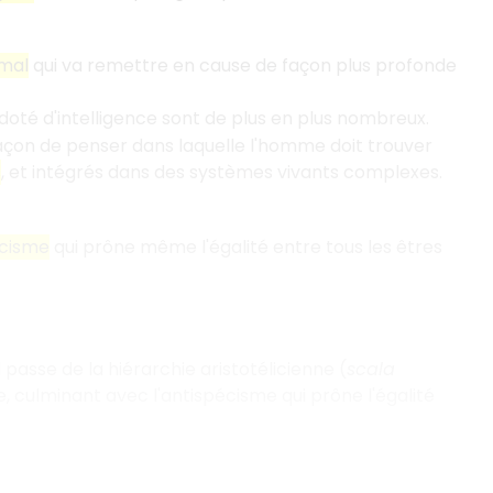
imal
qui va remettre en cause de façon plus profonde
 doté d'intelligence sont de plus en plus nombreux.
façon de penser dans laquelle l'homme doit trouver
s
, et intégrés dans des systèmes vivants complexes.
écisme
qui prône même l'égalité entre tous les êtres
passe de la hiérarchie aristotélicienne (
scala
 culminant avec l'antispécisme qui prône l'égalité