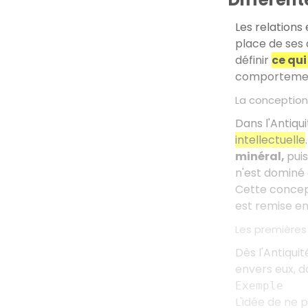
Les relations
place de ses
définir
ce qui
comportemen
La conception 
Dans l'Antiqui
intellectuelle
minéral,
puis
n'est dominé 
Cette concept
est remise en
Les premières
Dès l'Antiqui
envers eux, 
Exemple
L'idée de ne