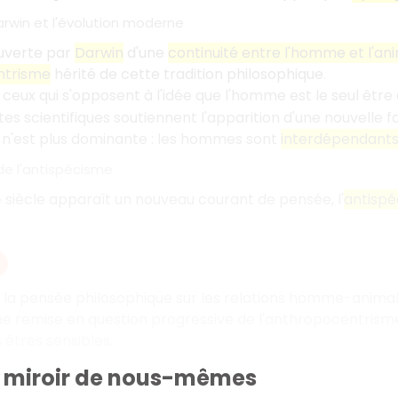
arwin et l'évolution moderne
ouverte par
Darwin
d'une
continuité entre l'homme et l'an
ntrisme
hérité de cette tradition philosophique.
, ceux qui s'opposent à l'idée que l'homme est le seul être
es scientifiques soutiennent l'apparition d'une nouvelle 
 n'est plus dominante
: les hommes sont
interdépendant
e l'antispécisme
siècle apparaît un nouveau courant de pensée, l'
antisp
e
e la pensée philosophique sur les relations homme-animal 
ne remise en question progressive de l'anthropocentrisme,
 êtres sensibles.
, miroir de nous-mêmes