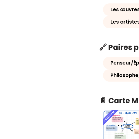
Les œuvres
Les artiste
🔗 Paires 
Penseur/É
Philosophe
📄 Carte 
PREMIUM