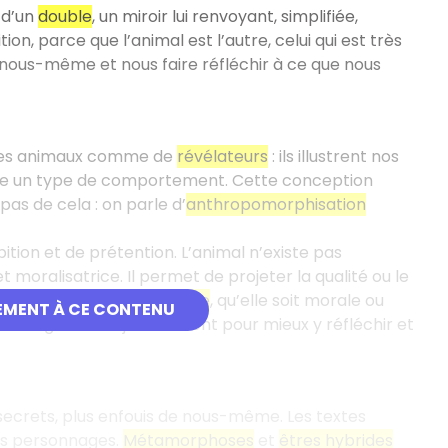
 d’un
double
, un miroir lui renvoyant, simplifiée,
n, parce que l’animal est l’autre, celui qui est très
e nous-même et nous faire réfléchir à ce que nous
rt des animaux comme de
révélateurs
: ils illustrent nos
ente un type de comportement. Cette conception
as de cela : on parle d’
anthropomorphisation
tion et de prétention. L’animal n’existe pas
 moralisatrice. Il permet de projeter la qualité ou le
projection facilite la
satire
, qu’elle soit morale ou
EMENT À CE CONTENU
s le regarder objectivement pour mieux y réfléchir et
secrets, plus enfouis de nous-même. Les textes
les personnages.
Métamorphoses
et
êtres hybrides