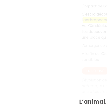
L'impact de D
C'est la déc
l'
anthropoce
Au XX
siècle
e
Les découvert
une place qui
L'émergence d
À la fin du XX
sensibles.
EN RÉSUMÉ
L'évolution d
naturae
) à u
entre tous les
L’animal