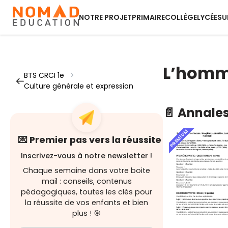
NOTRE PROJET
PRIMAIRE
COLLÈGE
LYCÉE
SU
L’homme
BTS CRCI 1e
>
Culture générale et expression
📄 Annale
PREMIUM
💌 Premier pas vers la réussite
Inscrivez-vous à notre newsletter !
Chaque semaine dans votre boite
mail : conseils, contenus
pédagogiques, toutes les clés pour
la réussite de vos enfants et bien
plus ! 🎯