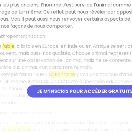
s les plus anciens, l’homme s’est servi de l’animal comme
mage de lui-même. Ce reflet peut nous révéler par oppositio
nous. Mais il peut aussi nous renvoyer certains aspects d
nos façons de nous comporter.
’anthropomorphisation
a
fable
, à la fois en Europe, en Inde ou en Afrique se se
 souvent, mais aussi nos qualités. Chaque animal représ
ent sur une observation de l’animal, mais ne se contente p
prête aux animaux un caractère humain.
xemple fait la roue ?
La Fontaine
y voit une marque d’ambi
 lui-même, il n’est qu’un prétexte à une visée éducative et
 de mieux le montrer parce qu’il est mis à distance. Cette 
JE M’INSCRIS POUR ACCÉDER GRATUIT
e met à distance le comportement critiqué et nous pouvon
mender.
ateur de notre part secrète
 peut aussi nous permettre de révéler des éléments plus 
t
fantastiques
montrent la part animale qui existe dans 