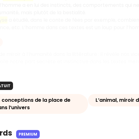
l’homme a en lui des instincts, des comportements qui n
umanité, mais plutôt de la bestialité.
yse
a étudié, dans le conte de fées par exemple, combien 
lence, etc. L’homme dans ces textes est un loup pour l’h
de miroir à l’humanité dans la littérature : il révèle nos 
oile notre part secrète et instinctive dans les textes merv
ATUIT
s conceptions de la place de
L’animal, miroi
ns l’univers
ards
PREMIUM