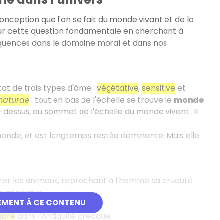
nception que l'on se fait du monde vivant et de la
sur cette question fondamentale en cherchant à
équences dans le domaine moral et dans nos
tat de trois types d'âme
:
végétative
,
sensitive
et
naturae
: tout en bas de l'échelle se trouve le
monde
u-dessus, au sommet de l'échelle du monde vivant : il
onde, et est longtemps restée dominante. Mais elle
dérer les animaux, reprochant à l'homme sa cruauté
s généraux.
EMENT À CE CONTENU
gore
dans l'Antiquité grecque.