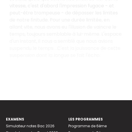
vitesse, c'est d'abord l'impression fugace - et
peut-être trompeuse - de dépasser les limites
de notre finitude. Pour une durée limitée, en
allant vite, nous avons eu l'illusion de vaincre le
temps, toujours semblable à lui-même. L'espace
d'un instant, il nous a semblé que nous avions
suspendu le temps... C'est la jouissance de cette
suspension dont la langue se fait l'écho.
EXAMENS
LES PROGRAMMES
Simulateur notes Bac 2026
Programme de 6ème