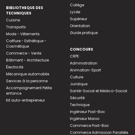
Collège
BIBLIOTHEQUE DES
Lycée
TECHNIQUES
Supérieur
Cuisine
Orientation
Transports
Guide pratique
Mode - Vêtements
Coiffure - Esthétique -
Cosmétique
CONCOURS
Commerce - Vente
CRPE
Bâtiment - Architecture
Administration
Électricité
Animation-Sport
Mécanique automobile
Culture
Services à la personne
Juridique
Accompagnement Petite
Santé-Social et Médico-Social
enfance
Sécurité
Kit auto-entrepreneur
Technique
Ingénieur Post-Bac
Ingénieur Maroc
Commerce Post-Bac
Commerce Admission Parallèle