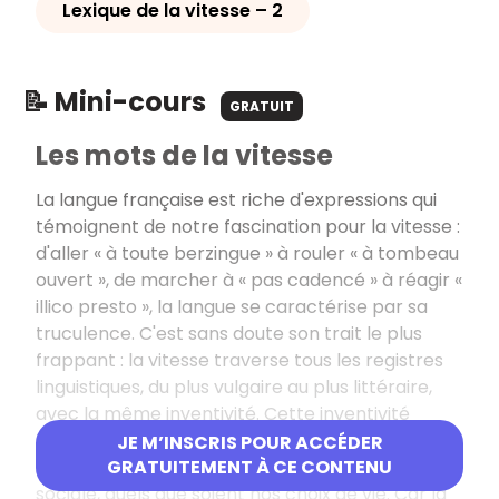
Lexique de la vitesse – 2
📝 Mini-cours
GRATUIT
Les mots de la vitesse
La langue française est riche d'expressions qui
témoignent de notre fascination pour la vitesse :
d'
aller « à toute berzingue »
à
rouler « à tombeau
ouvert »
, de
marcher à « pas cadencé »
à
réagir «
illico presto »
, la langue se caractérise par sa
truculence. C'est sans doute son trait le plus
frappant : la vitesse traverse tous les registres
linguistiques, du plus vulgaire au plus littéraire,
avec la même inventivité. Cette inventivité
témoigne de la fascination que la vitesse exerce
JE M’INSCRIS POUR ACCÉDER
sur nous tous, quelle que soit notre origine
GRATUITEMENT À CE CONTENU
sociale, quels que soient nos choix de vie. Car la