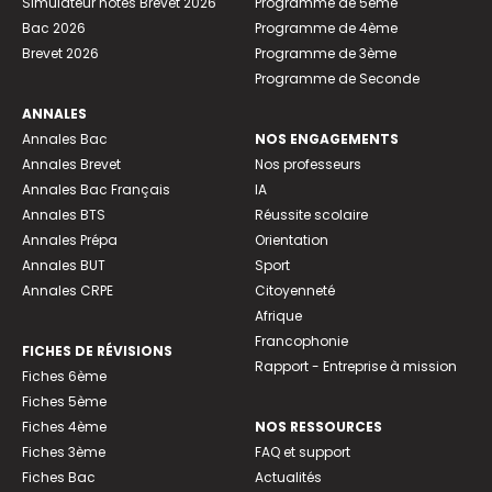
Simulateur notes Brevet 2026
Programme de 5ème
Bac 2026
Programme de 4ème
Brevet 2026
Programme de 3ème
Programme de Seconde
ANNALES
Annales Bac
NOS ENGAGEMENTS
Annales Brevet
Nos professeurs
Annales Bac Français
IA
Annales BTS
Réussite scolaire
Annales Prépa
Orientation
Annales BUT
Sport
Annales CRPE
Citoyenneté
Afrique
Francophonie
FICHES DE RÉVISIONS
Rapport - Entreprise à mission
Fiches 6ème
Fiches 5ème
Fiches 4ème
NOS RESSOURCES
Fiches 3ème
FAQ et support
Fiches Bac
Actualités