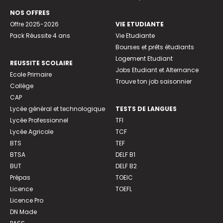
NOS OFFRES
Offre 2025-2026
VIE ETUDIANTE
Pack Réussite 4 ans
Vie Etudiante
Bourses et prêts étudiants
Logement Etudiant
REUSSITE SCOLAIRE
Jobs Etudiant et Alternance
Ecole Primaire
Trouve ton job saisonnier
Collège
CAP
Lycée général et technologique
TESTS DE LANGUES
Lycée Professionnel
TFI
Lycée Agricole
TCF
BTS
TEF
BTSA
DELF B1
BUT
DELF B2
Prépas
TOEIC
Licence
TOEFL
Licence Pro
DN Made