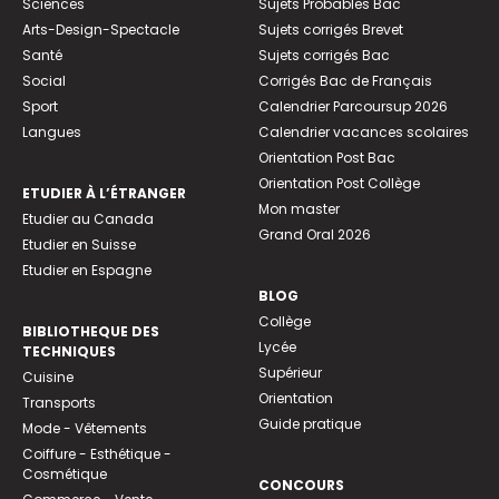
Sciences
Sujets Probables Bac
Arts-Design-Spectacle
Sujets corrigés Brevet
Santé
Sujets corrigés Bac
Social
Corrigés Bac de Français
Sport
Calendrier Parcoursup 2026
Langues
Calendrier vacances scolaires
Orientation Post Bac
Orientation Post Collège
ETUDIER À L’ÉTRANGER
Mon master
Etudier au Canada
Grand Oral 2026
Etudier en Suisse
Etudier en Espagne
BLOG
Collège
BIBLIOTHEQUE DES
Lycée
TECHNIQUES
Supérieur
Cuisine
Orientation
Transports
Guide pratique
Mode - Vêtements
Coiffure - Esthétique -
Cosmétique
CONCOURS