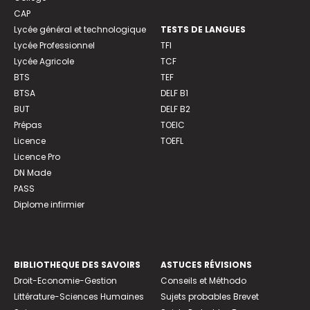
CAP
Lycée général et technologique
TESTS DE LANGUES
Lycée Professionnel
TFI
Lycée Agricole
TCF
BTS
TEF
BTSA
DELF B1
BUT
DELF B2
Prépas
TOEIC
Licence
TOEFL
Licence Pro
DN Made
PASS
Diplome infirmier
BIBLIOTHEQUE DES SAVOIRS
ASTUCES RÉVISIONS
Droit-Economie-Gestion
Conseils et Méthodo
Littérature-Sciences Humaines
Sujets probables Brevet