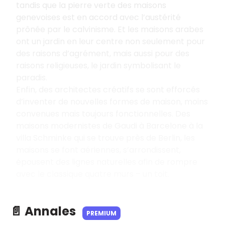
tandis que la pierre verte des maisons
genevoises est en accord avec l’austérité
prônée par le calvinisme. Et les maisons arabes
ont un jardin en leur centre non seulement pour
des raisons d’agrément, mais aussi pour des
raisons religieuses, le jardin symbolisant le
paradis.
Enfin, des architectes créatifs se sont efforcés
d’inventer de nouvelles formes de maison, moins
convenues mais toujours fonctionnelles. Des
maisons modernistes de Gaudi à Barcelone à la
villa Schminke qui se trouve près de Berlin, les
maisons se font aériennes, s’arrondissent,
épousent des lignes naturelles afin de rompre
avec le classique quatre murs – un toit.
📄 Annales
PREMIUM