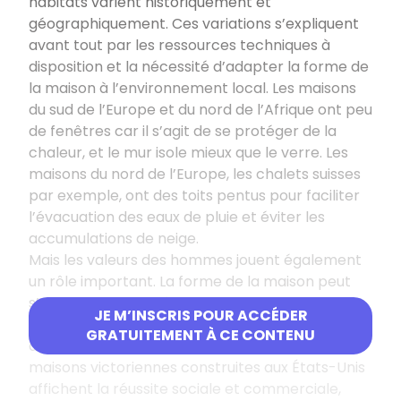
habitats varient historiquement et
géographiquement. Ces variations s’expliquent
avant tout par les ressources techniques à
disposition et la nécessité d’adapter la forme de
la maison à l’environnement local. Les maisons
du sud de l’Europe et du nord de l’Afrique ont peu
de fenêtres car il s’agit de se protéger de la
chaleur, et le mur isole mieux que le verre. Les
maisons du nord de l’Europe, les chalets suisses
par exemple, ont des toits pentus pour faciliter
l’évacuation des eaux de pluie et éviter les
accumulations de neige.
Mais les valeurs des hommes jouent également
un rôle important. La forme de la maison peut
s’expliquer par le désir d’afficher sa puissance
JE M’INSCRIS POUR ACCÉDER
ou, au contraire, par un souci de mesure et
GRATUITEMENT À CE CONTENU
d’austérité. Ainsi, les grandes et colorées
maisons victoriennes construites aux États-Unis
affichent la réussite sociale et commerciale,