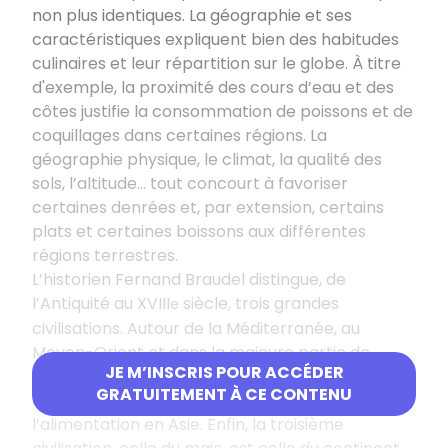
non plus identiques. La géographie et ses
caractéristiques expliquent bien des habitudes
culinaires et leur répartition sur le globe. À titre
d'exemple, la proximité des cours d’eau et des
côtes justifie la consommation de poissons et de
coquillages dans certaines régions. La
géographie physique, le climat, la qualité des
sols, l’altitude… tout concourt à favoriser
certaines denrées et, par extension, certains
plats et certaines boissons aux différentes
régions terrestres.
L’historien Fernand Braudel distingue, de
l’Antiquité au XVIII
siècle, trois grandes
e
civilisations. Autour de la Méditerranée, au
Moyen-Orient et dans la majeure partie de
JE M’INSCRIS POUR ACCÉDER
l’Europe, c’est le blé qui domine. Le riz, quant à lui,
GRATUITEMENT À CE CONTENU
est la culture principale et la base de
l’alimentation en Asie. Enfin, la troisième