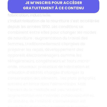
JE M’INSCRIS POUR ACCÉDER
toujours une mauvaise alimentation, mais
GRATUITEMENT À CE CONTENU
spécifiquement liée aux conditions de sa
fabrication, industrielle.
L’industrialisation de la nourriture s’est accélérée
depuis les années 1950. Les conditions se
combinent entre elles pour changer les modes
de nourriture
: augmentation du travail des
femmes, traditionnellement chargées de
préparer les repas, développement des
appareils électroménagers comme les
réfrigérateurs, congélateurs et fours micro-
onde, nouveaux processus de fabrication et
utilisation d’additifs chargés d’allonger la
conservation des aliments… Les plats préparés
entrent en force dans l’alimentation. Mais
l’envers de la médaille est peu reluisant
:
augmentation des maladies cardiovasculaires,
du diabète, de l’obésité. L’alimentation est
considérée aujourd’hui comme la première