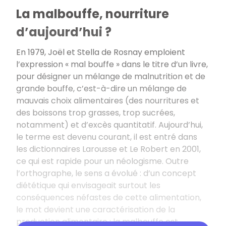
La malbouffe, nourriture
d’aujourd’hui ?
En 1979, Joël et Stella de Rosnay emploient
l’expression «
mal bouffe
» dans le titre d’un livre,
pour désigner un mélange de malnutrition et de
grande bouffe, c’est-à-dire un mélange de
mauvais choix alimentaires (des nourritures et
des boissons trop grasses, trop sucrées,
notamment) et d’excès quantitatif. Aujourd’hui,
le terme est devenu courant, il est entré dans
les dictionnaires Larousse et Le Robert en 2001,
ce qui est rapide pour un néologisme. Outre
l’orthographe, le sens a évolué
: d’un concept
diététique qui envisageait surtout les
conséquences néfastes de cette alimentation,
le mot devient une caractérisation de la
production alimentaire
; la malbouffe est