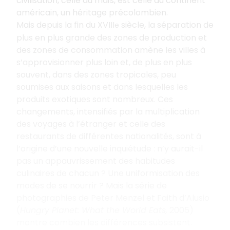
civilisation, celle du maïs, est celle du continent
américain, un héritage précolombien.
Mais depuis la fin du XVIII
siècle, la séparation de
e
plus en plus grande des zones de production et
des zones de consommation amène les villes à
s’approvisionner plus loin et, de plus en plus
souvent, dans des zones tropicales, peu
soumises aux saisons et dans lesquelles les
produits exotiques sont nombreux. Ces
changements, intensifiés par la multiplication
des voyages à l’étranger et celle des
restaurants de différentes nationalités, sont à
l’origine d’une nouvelle inquiétude
: n’y aurait-il
pas un appauvrissement des habitudes
culinaires de chacun
? Une uniformisation des
modes de se nourrir
? Mais la série de
photographies de Peter Menzel et Faith d’Alusio
(
Hungry Planet: What the World Eats,
2005)
montre combien les différences subsistent.