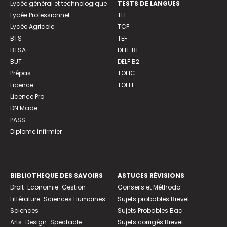
Lycée général et technologique
TESTS DE LANGUES
Lycée Professionnel
TFI
Lycée Agricole
TCF
BTS
TEF
BTSA
DELF B1
BUT
DELF B2
Prépas
TOEIC
Licence
TOEFL
Licence Pro
DN Made
PASS
Diplome infirmier
BIBLIOTHEQUE DES SAVOIRS
ASTUCES RÉVISIONS
Droit-Economie-Gestion
Conseils et Méthodo
Littérature-Sciences Humaines
Sujets probables Brevet
Sciences
Sujets Probables Bac
Arts-Design-Spectacle
Sujets corrigés Brevet