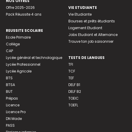
NOS OFFRES
Offre 2025-2026
VIE ETUDIANTE
Pack Réussite 4 ans
Vie Etudiante
Bourses et prêts étudiants
Logement Etudiant
REUSSITE SCOLAIRE
Jobs Etudiant et Alternance
Ecole Primaire
Trouve ton job saisonnier
Collège
CAP
Lycée général et technologique
TESTS DE LANGUES
Lycée Professionnel
TFI
Lycée Agricole
TCF
BTS
TEF
BTSA
DELF B1
BUT
DELF B2
Prépas
TOEIC
Licence
TOEFL
Licence Pro
DN Made
PASS