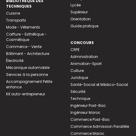
BIBLIOTHEQUE DES
Lycée
TECHNIQUES
Supérieur
Cuisine
Orientation
Transports
Guide pratique
Mode - Vêtements
Coiffure - Esthétique -
Cosmétique
CONCOURS
Commerce - Vente
CRPE
Bâtiment - Architecture
Administration
Électricité
Animation-Sport
Mécanique automobile
Culture
Services à la personne
Juridique
Accompagnement Petite
Santé-Social et Médico-Social
enfance
Sécurité
Kit auto-entrepreneur
Technique
Ingénieur Post-Bac
Ingénieur Maroc
Commerce Post-Bac
Commerce Admission Parallèle
Commerce Maroc