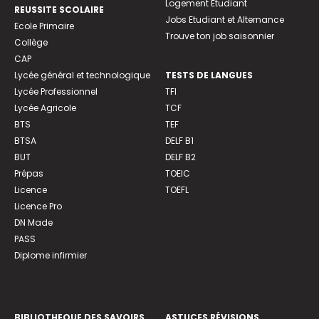
Logement Etudiant
REUSSITE SCOLAIRE
Jobs Etudiant et Alternance
Ecole Primaire
Trouve ton job saisonnier
Collège
CAP
Lycée général et technologique
TESTS DE LANGUES
Lycée Professionnel
TFI
Lycée Agricole
TCF
BTS
TEF
BTSA
DELF B1
BUT
DELF B2
Prépas
TOEIC
Licence
TOEFL
Licence Pro
DN Made
PASS
Diplome infirmier
BIBLIOTHEQUE DES SAVOIRS
ASTUCES RÉVISIONS