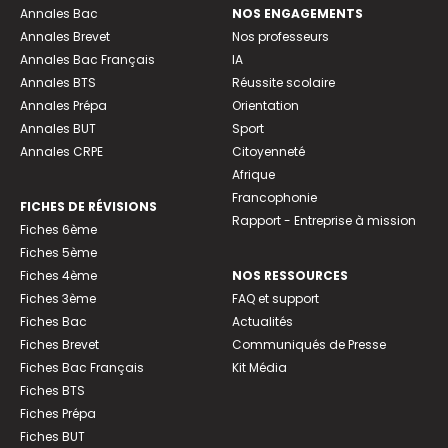
Annales Bac
NOS ENGAGEMENTS
Annales Brevet
Nos professeurs
Annales Bac Français
IA
Annales BTS
Réussite scolaire
Annales Prépa
Orientation
Annales BUT
Sport
Annales CRPE
Citoyenneté
Afrique
Francophonie
FICHES DE RÉVISIONS
Rapport - Entreprise à mission
Fiches 6ème
Fiches 5ème
Fiches 4ème
NOS RESSOURCES
Fiches 3ème
FAQ et support
Fiches Bac
Actualités
Fiches Brevet
Communiqués de Presse
Fiches Bac Français
Kit Média
Fiches BTS
Fiches Prépa
Fiches BUT