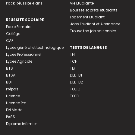
Pack Réussite 4 ans
Vie Etudiante
Bourses et prêts étudiants
Logement Etudiant
REUSSITE SCOLAIRE
Jobs Etudiant et Alternance
Ecole Primaire
Trouve ton job saisonnier
Collège
CAP
Lycée général et technologique
TESTS DE LANGUES
Lycée Professionnel
TFI
Lycée Agricole
TCF
BTS
TEF
BTSA
DELF B1
BUT
DELF B2
Prépas
TOEIC
Licence
TOEFL
Licence Pro
DN Made
PASS
Diplome infirmier