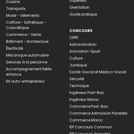
Supérieur
Cuisine
Orientation
Transports
Guide pratique
Mode - Vêtements
Coiffure - Esthétique -
Cosmétique
CONCOURS
Commerce - Vente
CRPE
Bâtiment - Architecture
Administration
Électricité
Animation-Sport
Mécanique automobile
Culture
Services à la personne
Juridique
Accompagnement Petite
Santé-Social et Médico-Social
enfance
Sécurité
Kit auto-entrepreneur
Technique
Ingénieur Post-Bac
Ingénieur Maroc
Commerce Post-Bac
Commerce Admission Parallèle
Commerce Maroc
IEP Concours Commun
IEP Concours Grenoble