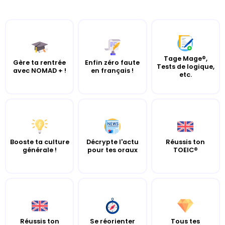
Tage Mage®,
Gère ta rentrée
Enfin zéro faute
Tests de logique,
avec NOMAD + !
en français !
etc.
Booste ta culture
Décrypte l'actu
Réussis ton
générale !
pour tes oraux
TOEIC®
Réussis ton
Se réorienter
Tous tes