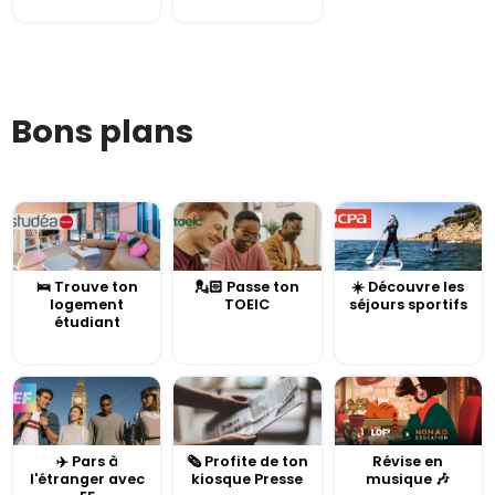
Bons plans
🛌 Trouve ton
💂🏻 Passe ton
☀️ Découvre les
logement
TOEIC
séjours sportifs
étudiant
✈️ Pars à
🗞️ Profite de ton
Révise en
l'étranger avec
kiosque Presse
musique 🎶