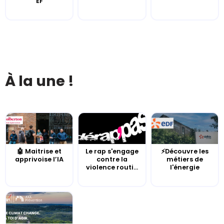
EF
À la une !
🤖 Maitrise et
Le rap s'engage
⚡Découvre les
apprivoise l’IA
contre la
métiers de
violence routi...
l'énergie