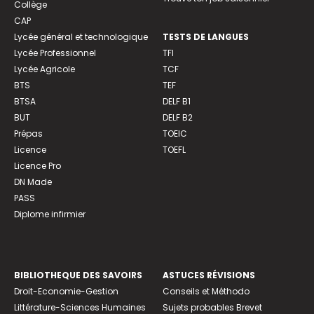
Collège
CAP
Lycée général et technologique
TESTS DE LANGUES
Lycée Professionnel
TFI
Lycée Agricole
TCF
BTS
TEF
BTSA
DELF B1
BUT
DELF B2
Prépas
TOEIC
Licence
TOEFL
Licence Pro
DN Made
PASS
Diplome infirmier
BIBLIOTHEQUE DES SAVOIRS
ASTUCES RÉVISIONS
Droit-Economie-Gestion
Conseils et Méthodo
Littérature-Sciences Humaines
Sujets probables Brevet