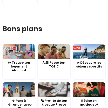
Bons plans
🛌 Trouve ton
💂🏻 Passe ton
☀️ Découvre les
logement
TOEIC
séjours sportifs
étudiant
✈️ Pars à
🗞️ Profite de ton
Révise en
l'étranger avec
kiosque Presse
musique 🎶