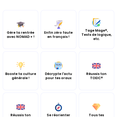
Tage Mage®,
Gère ta rentrée
Enfin zéro faute
Tests de logique,
avec NOMAD + !
en français !
etc.
Booste ta culture
Décrypte l'actu
Réussis ton
générale !
pour tes oraux
TOEIC®
Réussis ton
Se réorienter
Tous tes