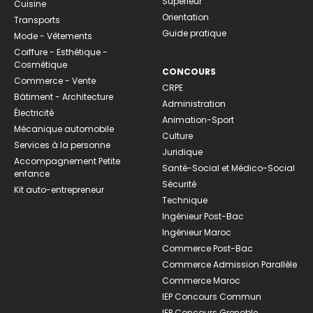
Supérieur
Cuisine
Orientation
Transports
Guide pratique
Mode - Vêtements
Coiffure - Esthétique -
Cosmétique
CONCOURS
Commerce - Vente
CRPE
Bâtiment - Architecture
Administration
Électricité
Animation-Sport
Mécanique automobile
Culture
Services à la personne
Juridique
Accompagnement Petite
Santé-Social et Médico-Social
enfance
Sécurité
Kit auto-entrepreneur
Technique
Ingénieur Post-Bac
Ingénieur Maroc
Commerce Post-Bac
Commerce Admission Parallèle
Commerce Maroc
IEP Concours Commun
IEP Concours Grenoble