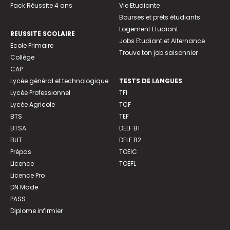
Pack Réussite 4 ans
Vie Etudiante
Bourses et prêts étudiants
Logement Etudiant
REUSSITE SCOLAIRE
Jobs Etudiant et Alternance
Ecole Primaire
Trouve ton job saisonnier
Collège
CAP
Lycée général et technologique
TESTS DE LANGUES
Lycée Professionnel
TFI
Lycée Agricole
TCF
BTS
TEF
BTSA
DELF B1
BUT
DELF B2
Prépas
TOEIC
Licence
TOEFL
Licence Pro
DN Made
PASS
Diplome infirmier