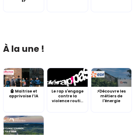
EF
À la une !
🤖 Maitrise et
Le rap s'engage
⚡Découvre les
apprivoise l’IA
contre la
métiers de
violence routi...
l'énergie