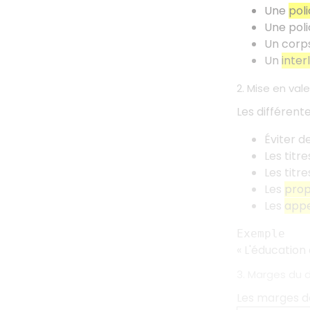
Une
pol
Une poli
Un corp
Un
inter
2. Mise en val
Les différent
Éviter d
Les titre
Les titre
Les
prop
Les
appe
Exemple
«
L'éducation 
3. Marges du
Les marges do