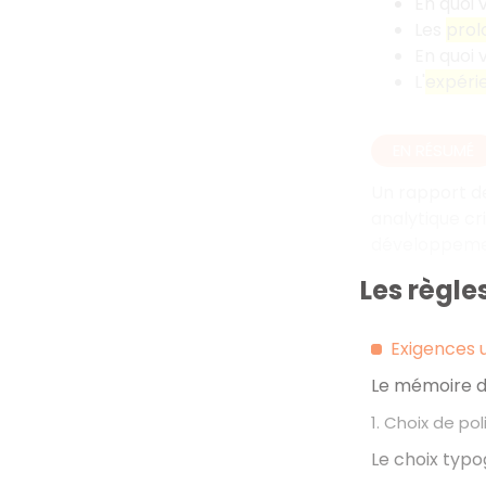
En quoi 
Les
pro
En quoi 
L'
expéri
EN RÉSUMÉ
Un rapport de
analytique cri
développemen
Les règl
Exigences u
Le mémoire do
1. Choix de po
Le choix typo