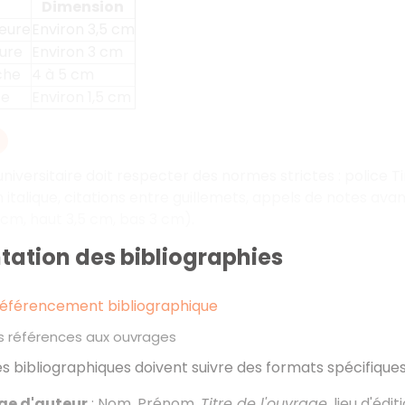
Dimension
eure
Environ 3,5 cm
eure
Environ 3 cm
che
4 à 5 cm
te
Environ 1,5 cm
iversitaire doit respecter des normes strictes
: police 
 italique, citations entre guillemets, appels de notes av
5 cm, haut 3,5 cm, bas 3 cm).
tation des bibliographies
référencement bibliographique
les références aux ouvrages
s bibliographiques doivent suivre des formats spécifiques 
ge d'auteur
: Nom, Prénom,
Titre de l'ouvrage
, lieu d'édi