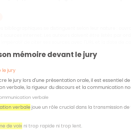
s bibliographiques se distinguent selon leur nature
: ouvr
et sources internet. Les auteurs doivent être listés par o
st impératif de citer ses sources avec l'URL et la date de co
son mémoire devant le jury
le jury
re le jury lors d'une présentation orale, il est essentiel 
 verbale, la rigueur du discours et la communication no
 communication verbale
tion verbale
joue un rôle crucial dans la transmission d
me de voix
ni trop rapide ni trop lent.