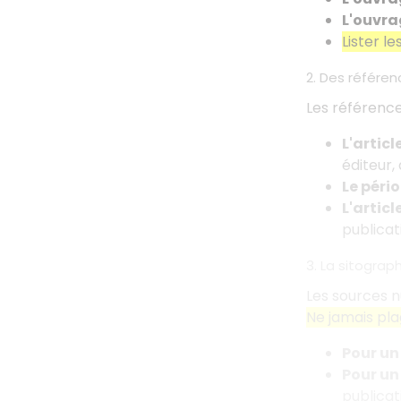
L'ouvra
Lister l
2. Des référen
Les référence
L'artic
éditeur,
Le péri
L'artic
publicat
3. La sitograp
Les sources n
Ne jamais pla
Pour un 
Pour un
publicat