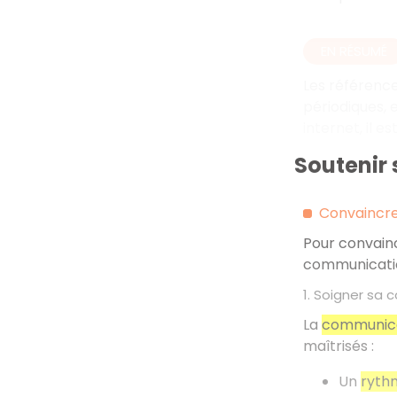
EN RÉSUMÉ
Les référence
périodiques, 
internet, il e
Soutenir 
Convaincre 
Pour convainc
communication
1. Soigner sa
La
communica
maîtrisés
:
Un
ryth