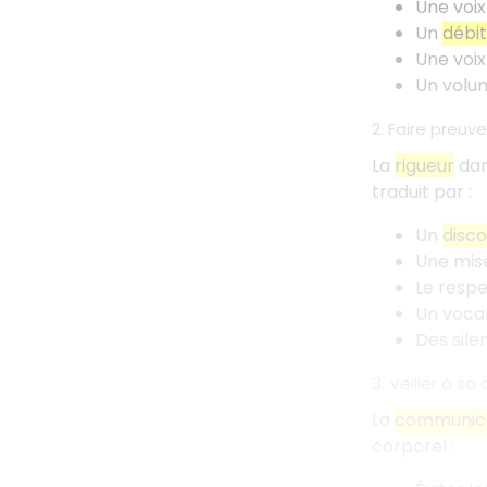
Une voix
Un
débit
Une voix
Un volum
2. Faire preuv
La
rigueur
dan
traduit par
:
Un
disco
Une mise
Le respe
Un vocab
Des sile
3. Veiller à s
La
communica
corporel
: