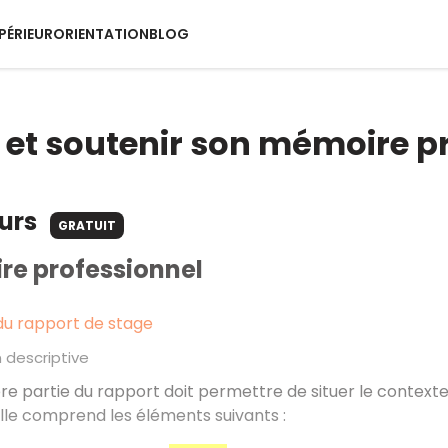
PÉRIEUR
ORIENTATION
BLOG
 et soutenir son mémoire p
ours
GRATUIT
re professionnel
du rapport de stage
n descriptive
e partie du rapport doit permettre de situer le contexte 
 Elle comprend les éléments suivants
: