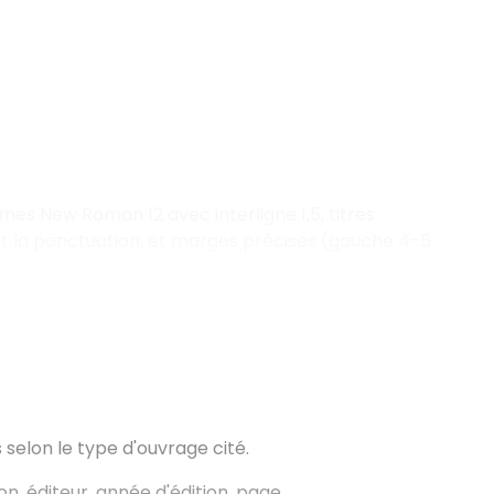
Times New Roman 12 avec interligne 1,5, titres
ant la ponctuation, et marges précises (gauche 4-5
selon le type d'ouvrage cité.
tion, éditeur, année d'édition, page