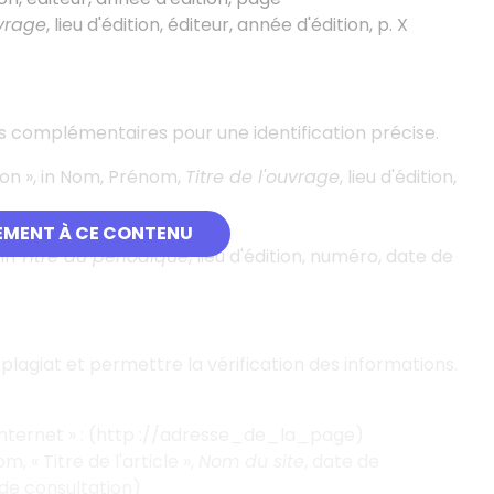
uvrage
, lieu d'édition, éditeur, année d'édition, p. X
ns complémentaires pour une identification précise.
ion
», in Nom, Prénom,
Titre de l'ouvrage
, lieu d'édition,
de publication
EMENT À CE CONTENU
 in
Titre du périodique
, lieu d'édition, numéro, date de
plagiat et permettre la vérification des informations.
internet
»
: (http
://adresse_de_la_page)
om, «
Titre de l'article
»,
Nom du site
, date de
 de consultation)