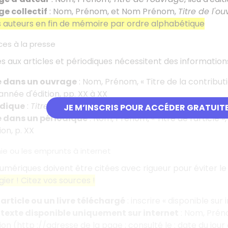
ge collectif
: Nom, Prénom, et Nom Prénom,
Titre de l'o
es auteurs en fin de mémoire par ordre alphabétique
ces à la presse
s aux articles et périodiques nécessitent des informatio
le dans un ouvrage
: Nom, Prénom, «
Titre de la contribut
 année d'édition, pp. XX à XX
odique
:
Titre du périodique
, lieu d'édition, numéro, date 
JE M’INSCRIS POUR ACCÉDER GRATUIT
le dans un périodique
: Nom, Prénom, «
Titre de l'article
»,
ion, p. XX
hie ou les emprunts à internet
umériques doivent être citées avec rigueur pour éviter le 
gier
! Citez vos sources
!
article ou un livre téléchargé
: inscrire «
disponible sur 
 texte disponible uniquement sur internet
: Nom, Prén
ion (http
://adresse de la page
; consulté le
: date du jour