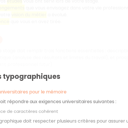
vos
études
vous ont servi lors de votre stage.
longements
que vous envisagez dans votre vie professionn
votre
vision du métier
a évolué.
ence
que vous en avez tirée.
 stage doit remplir trois fonctions essentielles
: descript
tique (analyse des résultats et limites du travail), et pro
t professionnel futur).
es typographiques
niversitaires pour le mémoire
it répondre aux exigences universitaires suivantes
:
lice de caractères cohérent
graphique doit respecter plusieurs critères pour assurer