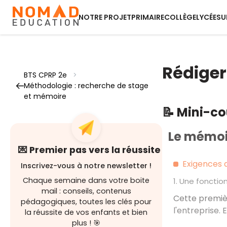
NOTRE PROJET
PRIMAIRE
COLLÈGE
LYCÉE
SU
Rédiger
BTS CPRP 2e
>
Méthodologie : recherche de stage
et mémoire
📝 Mini-c
Le mémoi
💌 Premier pas vers la réussite
Exigences 
Inscrivez-vous à notre newsletter !
Chaque semaine dans votre boite
1. Une fonctio
mail : conseils, contenus
Cette premièr
pédagogiques, toutes les clés pour
l'entreprise.
la réussite de vos enfants et bien
plus ! 🎯