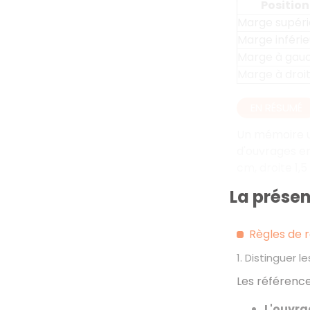
Position
Marge supéri
Marge inféri
Marge à gau
Marge à droi
EN RÉSUMÉ
Un mémoire un
d'ouvrages en
cm, droite 1,
La présen
Règles de 
1. Distinguer 
Les référence
L'ouvra