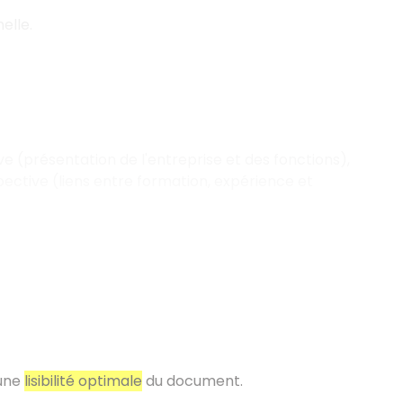
elle.
ive (présentation de l'entreprise et des fonctions),
spective (liens entre formation, expérience et
 une
lisibilité optimale
du document.