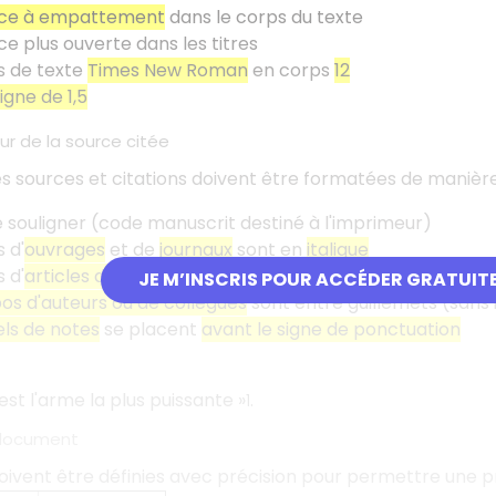
ice à empattement
dans le corps du texte
ce plus ouverte dans les titres
s de texte
Times New Roman
en corps
12
ligne de 1,5
eur de la source citée
es sources et citations doivent être formatées de manière
e souligner (code manuscrit destiné à l'imprimeur)
s d'
ouvrages
et de
journaux
sont en
italique
s d'
articles de revues ou de journaux
sont entre
guillemet
JE M’INSCRIS POUR ACCÉDER GRATUIT
os d'auteurs ou de collègues
sont entre guillemets (sans i
ls de notes
se placent
avant le signe de ponctuation
est l'arme la plus puissante
»
.
1
 document
ivent être définies avec précision pour permettre une pr