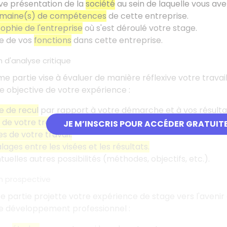
ve présentation de la
société
au sein de laquelle vous avez
maine(s) de compétences
de cette entreprise.
sophie de l'entreprise
où s'est déroulé votre stage.
re de vos
fonctions
dans cette entreprise.
n d'analyse critique
e partie vise à évaluer de manière réflexive votre travail 
e objective de votre expérience
:
e de recul
par rapport à votre démarche et à vos résulta
de votre travail.
JE M’INSCRIS POUR ACCÉDER GRATUIT
es de votre travail.
lages entre les visées et les résultats.
tuelles autres possibilités (méthodes, objectifs, etc.).
on prospective
e partie projette votre expérience de stage vers l'avenir 
re développement professionnel
: