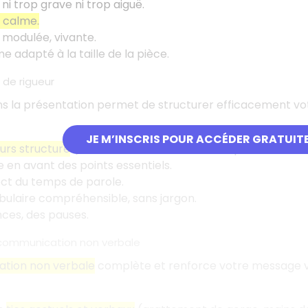
 ni trop grave ni trop aiguë.
 calme.
 modulée, vivante.
e adapté à la taille de la pièce.
e de rigueur
s la présentation permet de structurer efficacement votre 
JE M’INSCRIS POUR ACCÉDER GRATUIT
urs structuré
(introduction, transitions récapitulatives, co
 en avant des points essentiels.
ct du temps de parole.
ulaire compréhensible, sans jargon.
nces, des pauses.
a communication non verbale
tion non verbale
complète et renforce votre message ver