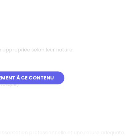
 appropriée selon leur nature.
s
EMENT À CE CONTENU
talique)
ésentation professionnelle et une reliure adéquate.