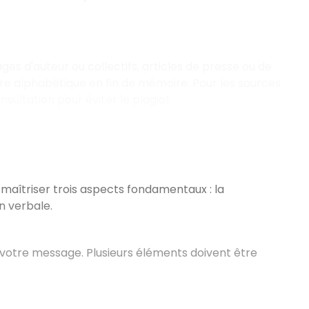
ages d'auteur ou collectifs, articles de presse ou de
rdre alphabétique en fin de mémoire. Pour les sources
nsultation pour éviter le plagiat.
de maîtriser trois aspects fondamentaux
: la
n verbale.
e votre message. Plusieurs éléments doivent être