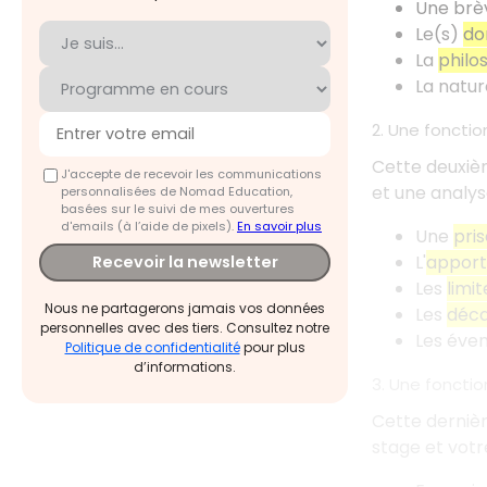
Une brè
Le(s)
do
La
philo
La natu
2. Une fonctio
Cette deuxièm
J'accepte de recevoir les communications
et une analys
personnalisées de Nomad Education,
basées sur le suivi de mes ouvertures
d'emails (à l’aide de pixels).
En savoir plus
Une
pris
L'
apport 
Recevoir la newsletter
Les
limit
Nous ne partagerons jamais vos données
Les
déca
personnelles avec des tiers. Consultez notre
Les éven
Politique de confidentialité
pour plus
d’informations.
3. Une foncti
Cette dernièr
stage et vot