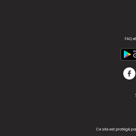
FAQ et
v2.311.4 US
Ce site est protégé p