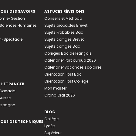
EQUE DES SAVOIRS
ASTUCES RÉVISIONS
nomie-Gestion
Conseils et Méthodo
e-Sciences Humaines
Sujets probables Brevet
Sujets Probables Bac
n-Spectacle
Sujets corrigés Brevet
Sujets corrigés Bac
Corrigés Bac de Français
Calendrier Parcoursup 2026
Calendrier vacances scolaires
Orientation Post Bac
Orientation Post Collège
 L’ÉTRANGER
Mon master
u Canada
Grand Oral 2026
Suisse
 Espagne
BLOG
Collège
EQUE DES TECHNIQUES
Lycée
Supérieur