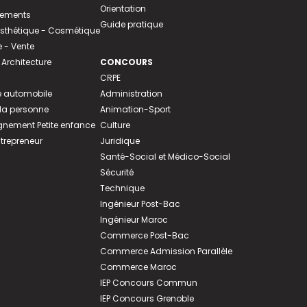
Orientation
tements
Guide pratique
 Esthétique - Cosmétique
- Vente
 Architecture
CONCOURS
CRPE
 automobile
Administration
 la personne
Animation-Sport
ement Petite enfance
Culture
ntrepreneur
Juridique
Santé-Social et Médico-Social
Sécurité
Technique
Ingénieur Post-Bac
Ingénieur Maroc
Commerce Post-Bac
Commerce Admission Parallèle
Commerce Maroc
IEP Concours Commun
IEP Concours Grenoble