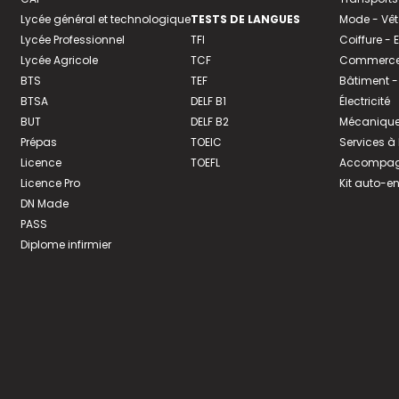
Lycée général et technologique
TESTS DE LANGUES
Mode - Vê
Lycée Professionnel
TFI
Coiffure -
Lycée Agricole
TCF
Commerce 
BTS
TEF
Bâtiment -
BTSA
DELF B1
Électricité
BUT
DELF B2
Mécanique
Prépas
TOEIC
Services à
Licence
TOEFL
Accompagn
Licence Pro
Kit auto-e
DN Made
PASS
Diplome infirmier