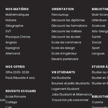
NOS MATIÈRES
ORIENTATION
BIBLIOTH
Mathématiques
Parcoursup
Droit-Eco
Histoire
Découvrir les diplômes
Littératur
Géographie
Découvrir les formations
Sciences
SVT
Découvrir les métiers
Arts-Desig
Physique Chimie
Découvrir les écoles
Santé
Anglais
Ecole de commerce
Social
Espagnol
Ecole de design
Sport
Allemand
Ecole d’ingénieur
Langues
Devenir partenaire
NOS OFFRES
ETUDIER À
Offre 2025-2026
VIE ETUDIANTE
Etudier a
Pack Réussite 4 ans
Vie Etudiante
Etudier en 
Bourses et prêts étudiants
Etudier en
Logement Etudiant
REUSSITE SCOLAIRE
Jobs Etudiant et Alternance
Ecole Primaire
BIBLIOTH
sion
Trouve ton job saisonnier
Collège
Cuisine
CAP
Transports