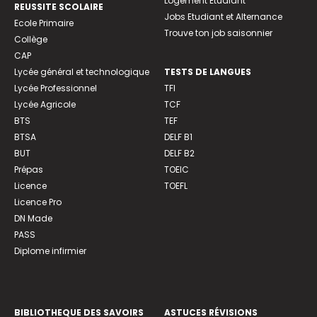
Logement Etudiant
REUSSITE SCOLAIRE
Jobs Etudiant et Alternance
Ecole Primaire
Trouve ton job saisonnier
Collège
CAP
Lycée général et technologique
TESTS DE LANGUES
Lycée Professionnel
TFI
Lycée Agricole
TCF
BTS
TEF
BTSA
DELF B1
BUT
DELF B2
Prépas
TOEIC
Licence
TOEFL
Licence Pro
DN Made
PASS
Diplome infirmier
BIBLIOTHEQUE DES SAVOIRS
ASTUCES RÉVISIONS