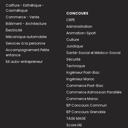
Coiffure - Esthétique -
Cosmétique
CONCOURS
Commerce - Vente
CRPE
Bâtiment - Architecture
Administration
Électricité
Animation-Sport
Mécanique automobile
Culture
Services à la personne
Juridique
Accompagnement Petite
Santé-Social et Médico-Social
enfance
Sécurité
Kit auto-entrepreneur
Technique
Ingénieur Post-Bac
Ingénieur Maroc
Commerce Post-Bac
Commerce Admission Parallèle
Commerce Maroc
IEP Concours Commun
IEP Concours Grenoble
TAGE MAGE
Score IAE