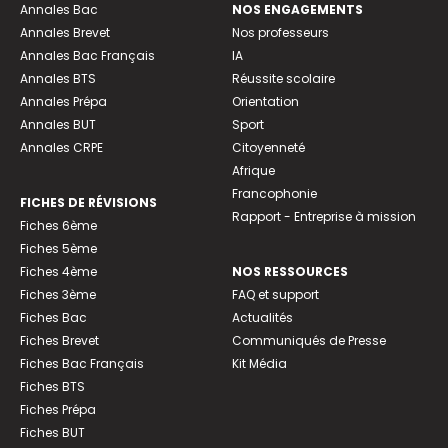
Annales Bac
NOS ENGAGEMENTS
Annales Brevet
Nos professeurs
Annales Bac Français
IA
Annales BTS
Réussite scolaire
Annales Prépa
Orientation
Annales BUT
Sport
Annales CRPE
Citoyenneté
Afrique
Francophonie
FICHES DE RÉVISIONS
Rapport - Entreprise à mission
Fiches 6ème
Fiches 5ème
Fiches 4ème
NOS RESSOURCES
Fiches 3ème
FAQ et support
Fiches Bac
Actualités
Fiches Brevet
Communiqués de Presse
Fiches Bac Français
Kit Média
Fiches BTS
Fiches Prépa
Fiches BUT