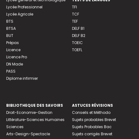
Lycée Professionnel
TFI
Lycée Agricole
TCF
BTS
TEF
BTSA
DELF B1
BUT
DELF B2
Prépas
TOEIC
Licence
TOEFL
Licence Pro
DN Made
PASS
Diplome infirmier
BIBLIOTHEQUE DES SAVOIRS
ASTUCES RÉVISIONS
Droit-Economie-Gestion
Conseils et Méthodo
Littérature-Sciences Humaines
Sujets probables Brevet
Sciences
Sujets Probables Bac
Arts-Design-Spectacle
Sujets corrigés Brevet