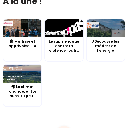
À la une !
🤖 Maitrise et
Le rap s'engage
⚡Découvre les
apprivoise l’IA
contre la
métiers de
violence routi...
l'énergie
🌍 Le climat
change, et toi
aussi tu peu...