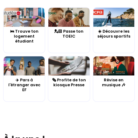
🛌 Trouve ton
💂🏻 Passe ton
☀️ Découvre les
logement
TOEIC
séjours sportifs
étudiant
✈️ Pars à
🗞️ Profite de ton
Révise en
l'étranger avec
kiosque Presse
musique 🎶
EF