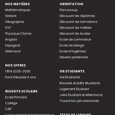
NOS MATIÈRES
ORIENTATION
Mathématiques
Parcoursup
Histoire
Découvrir les diplômes
Géographie
Découvrir les formations
SVT
Découvrir les métiers
Physique Chimie
Découvrir les écoles
Anglais
Ecole de commerce
Espagnol
Ecole de design
Allemand
Ecole d’ingénieur
Devenir partenaire
NOS OFFRES
Offre 2025-2026
VIE ETUDIANTE
Pack Réussite 4 ans
Vie Etudiante
Bourses et prêts étudiants
Logement Etudiant
REUSSITE SCOLAIRE
Jobs Etudiant et Alternance
Ecole Primaire
Trouve ton job saisonnier
Collège
CAP
Lycée général et technologique
TESTS DE LANGUES