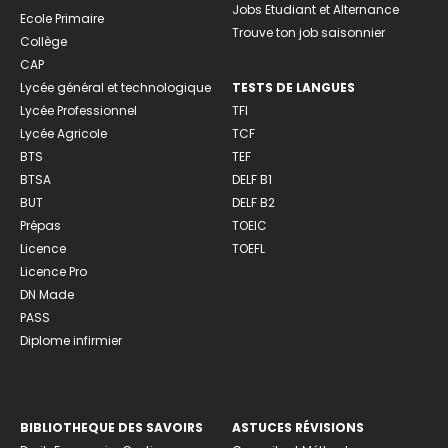
Jobs Etudiant et Alternance
Ecole Primaire
Trouve ton job saisonnier
Collège
CAP
Lycée général et technologique
TESTS DE LANGUES
Lycée Professionnel
TFI
Lycée Agricole
TCF
BTS
TEF
BTSA
DELF B1
BUT
DELF B2
Prépas
TOEIC
Licence
TOEFL
Licence Pro
DN Made
PASS
Diplome infirmier
BIBLIOTHEQUE DES SAVOIRS
ASTUCES RÉVISIONS