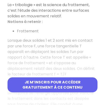
La « tribologie » est la science du frottement,
c’est l’étude des interactions entre surfaces
solides en mouvement relatif.
Notions à retenir :
Frottement
Lorsque deux solides 1 et 2 sont mis en contact
par une force F, une force tangentielle T
apparaît en déplaçant les solides l’un par
rapport à l’autre. Cette force T est appelée «
force de frottement » et s’oppose au
déplacement relatif des deux solides. On définit
le facteur de frottement f = T/F
JE M’INSCRIS POUR ACCÉDER
Dissipation thermique
GRATUITEMENT À CE CONTENU
La majorité de l’énergie apportée pour vaincre
le frottement dans les contacts est dissipée
sous forme de chaleur. Elle conduit à une