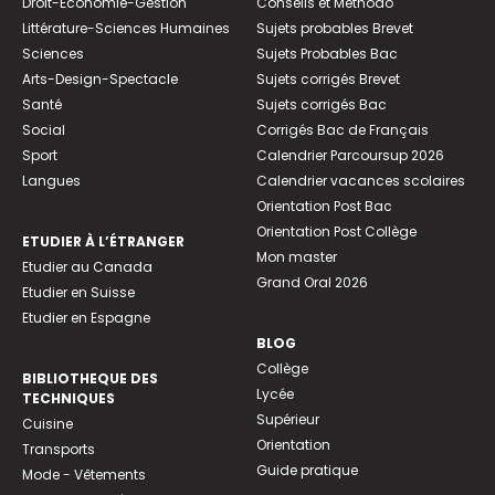
Droit-Economie-Gestion
Conseils et Méthodo
Littérature-Sciences Humaines
Sujets probables Brevet
Sciences
Sujets Probables Bac
Arts-Design-Spectacle
Sujets corrigés Brevet
Santé
Sujets corrigés Bac
Social
Corrigés Bac de Français
Sport
Calendrier Parcoursup 2026
Langues
Calendrier vacances scolaires
Orientation Post Bac
Orientation Post Collège
ETUDIER À L’ÉTRANGER
Mon master
Etudier au Canada
Grand Oral 2026
Etudier en Suisse
Etudier en Espagne
BLOG
Collège
BIBLIOTHEQUE DES
Lycée
TECHNIQUES
Supérieur
Cuisine
Orientation
Transports
Guide pratique
Mode - Vêtements