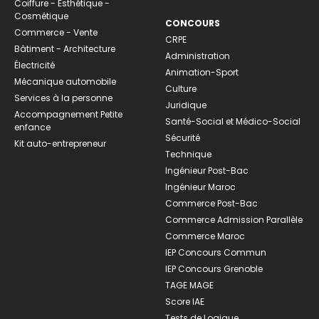
Coiffure - Esthétique -
Cosmétique
CONCOURS
Commerce - Vente
CRPE
Bâtiment - Architecture
Administration
Électricité
Animation-Sport
Mécanique automobile
Culture
Services à la personne
Juridique
Accompagnement Petite
Santé-Social et Médico-Social
enfance
Sécurité
Kit auto-entrepreneur
Technique
Ingénieur Post-Bac
Ingénieur Maroc
Commerce Post-Bac
Commerce Admission Parallèle
Commerce Maroc
IEP Concours Commun
IEP Concours Grenoble
TAGE MAGE
Score IAE
Tests de Logique