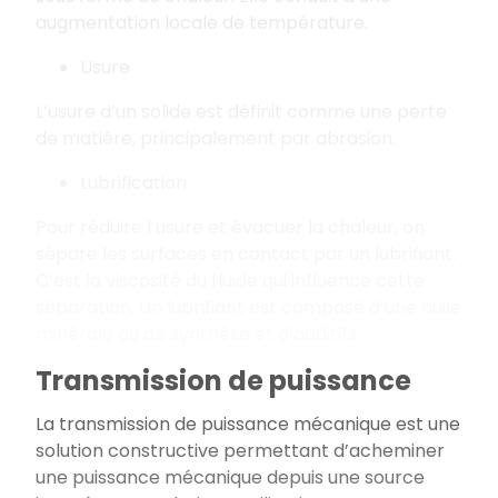
augmentation locale de température.
Usure
L’usure d’un solide est définit comme une perte
de matière, principalement par abrasion.
Lubrification
Pour réduire l’usure et évacuer la chaleur, on
sépare les surfaces en contact par un lubrifiant.
C’est la viscosité du fluide qui influence cette
séparation. Un lubrifiant est composé d’une huile
minérale ou de synthèse et d’additifs.
Transmission de puissance
La transmission de puissance mécanique est une
solution constructive permettant d’acheminer
une puissance mécanique depuis une source