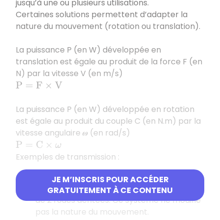
jusqu’à une ou plusieurs utilisations.
Certaines solutions permettent d’adapter la
nature du mouvement (rotation ou translation).
La puissance P (en W) développée en
translation est égale au produit de la force F (en
N) par la vitesse V (en m/s)
P
=
F
×
V
La puissance P (en W) développée en rotation
est égale au produit du couple C (en N.m) par la
vitesse angulaire 𝝎 (en rad/s)
P
=
C
×
ω
Exemples de transmission :
Engrenages
JE M’INSCRIS POUR ACCÉDER
Un engrenage est un mécanisme composé
GRATUITEMENT À CE CONTENU
de 2 roues dentées. Ce système ne modifie
pas la nature du mouvement.