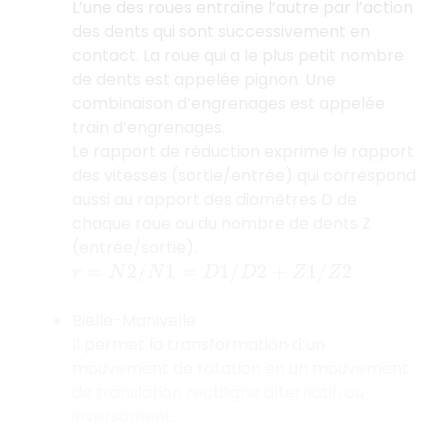
L’une des roues entraîne l’autre par l’action
des dents qui sont successivement en
contact. La roue qui a le plus petit nombre
de dents est appelée pignon. Une
combinaison d’engrenages est appelée
train d’engrenages.
Le rapport de réduction exprime le rapport
des vitesses (sortie/entrée) qui correspond
aussi au rapport des diamètres D de
chaque roue ou du nombre de dents Z
(entrée/sortie).
r
=
N
2
/
N
1
=
D
1
/
D
2
+
Z
1
/
Z
2
Bielle-Manivelle
Il permet la transformation d’un
mouvement de rotation en un mouvement
de translation rectiligne alternatif, ou
inversement.