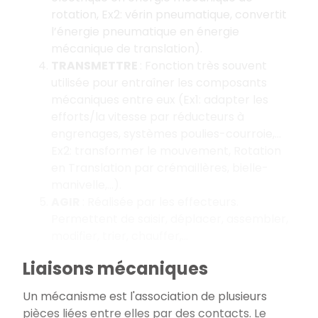
rotation, Ex2: vérin pneumatique, convertit
l’énergie pneumatique en énergie
mécanique de translation).
TRANSMETTRE
: Fonction très souvent
utilisée pour entraîner les composants
mécaniques entre eux (Ex1: adapter les
efforts/la vitesse par réducteurs à
engrenages, systèmes poulies-courroie,…
Ex2: transformer le mouvement, Rotation
en Translation par crémaillères, bielle-
manivelle,…).
AGIR
: Réalisée par les effecteurs.
Permettent de saisir, déplacer, assembler,
modifier, trier, chauffer,...
Liaisons mécaniques
Un mécanisme est l'association de plusieurs
pièces liées entre elles par des contacts. Le