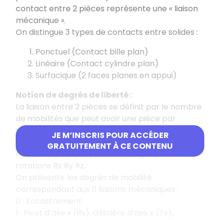
contact entre 2 pièces représente une « liaison
mécanique ».
On distingue 3 types de contacts entre solides :
Ponctuel (Contact bille plan)
Linéaire (Contact cylindre plan)
Surfacique (2 faces planes en appui)
Notion de degrés de liberté :
La liaison entre 2 pièces se définit par le nombre
de mobilités que peut avoir une pièce par
rapport à l’autre. Ces mouvements possibles
JE M’INSCRIS POUR ACCÉDER
sont appelés degrés de liberté et sont au
GRATUITEMENT À CE CONTENU
nombre de 6 : 3 translations Tx Ty Tz et 3
rotations Rx Ry Rz.
On présente les degrés de mobilité
correspondant aux 11 liaisons mécaniques :
0 : Encastrement
1 : Pivot d’axe x (Rx), Glissière d’axe x (Tx),