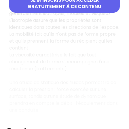
JE M’INSCRIS POUR ACCÉDER
s'écouler. On distingue les liquides et les gaz,
GRATUITEMENT À CE CONTENU
généralement isotropes, mobiles et visqueux.
L'isotropie assure que les propriétés sont
identiques dans toutes les directions de l'espace.
La mobilité fait qu'ils n'ont pas de forme propre
et qu'ils prennent la forme du récipient qui les
contient.
La viscosité caractérise le fait que tout
changement de forme s'accompagne d'une
résistance (frottements).
Une étude de statique des fluides permettra de
calculer la pression : force exercée sur une
surface, tandis qu’une étude de dynamique
prendra en compte le débit : l’écoulement dans
une conduite.