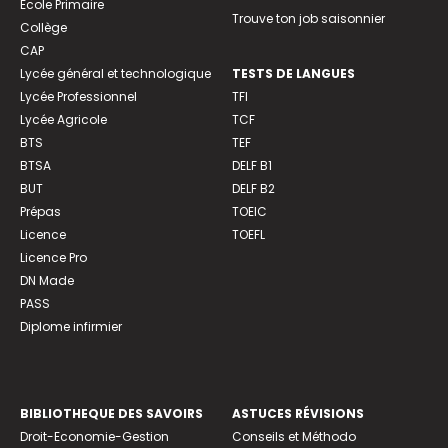
Ecole Primaire
Trouve ton job saisonnier
Collège
CAP
Lycée général et technologique
TESTS DE LANGUES
Lycée Professionnel
TFI
Lycée Agricole
TCF
BTS
TEF
BTSA
DELF B1
BUT
DELF B2
Prépas
TOEIC
Licence
TOEFL
Licence Pro
DN Made
PASS
Diplome infirmier
BIBLIOTHEQUE DES SAVOIRS
ASTUCES RÉVISIONS
Droit-Economie-Gestion
Conseils et Méthodo