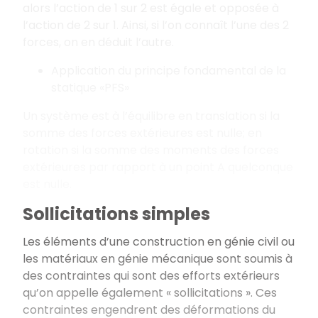
alors l’action de 1 sur 2 est égale et opposée à
l’action de 2 sur 1. Ainsi, si l’on connaît l’une des 2
forces, on en déduit l’autre.
Application du principe fondamental de la
statique «PFS»
Un système est à l’équilibre en translation si la
somme des forces extérieures est nulle; en
rotation si la somme des moments des forces
extérieures par rapport à un point A quelconque
est nulle.
Sollicitations simples
Les éléments d’une construction en génie civil ou
les matériaux en génie mécanique sont soumis à
des contraintes qui sont des efforts extérieurs
qu’on appelle également « sollicitations ». Ces
contraintes engendrent des déformations du