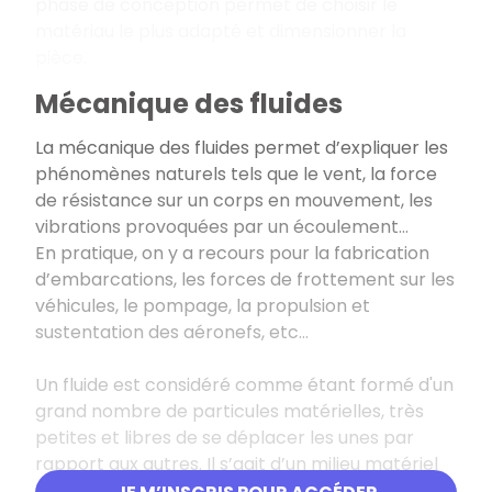
phase de conception permet de choisir le
matériau le plus adapté et dimensionner la
pièce.
Mécanique des fluides
La mécanique des fluides permet d’expliquer les
phénomènes naturels tels que le vent, la force
de résistance sur un corps en mouvement, les
vibrations provoquées par un écoulement…
En pratique, on y a recours pour la fabrication
d’embarcations, les forces de frottement sur les
véhicules, le pompage, la propulsion et
sustentation des aéronefs, etc…
Un fluide est considéré comme étant formé d'un
grand nombre de particules matérielles, très
petites et libres de se déplacer les unes par
rapport aux autres. Il s’agit d’un milieu matériel
continu, déformable, sans rigidité et qui peut