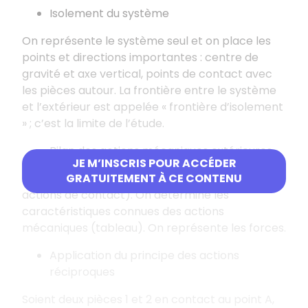
Isolement du système
On représente le système seul et on place les
points et directions importantes : centre de
gravité et axe vertical, points de contact avec
les pièces autour. La frontière entre le système
et l’extérieur est appelée « frontière d’isolement
» ; c’est la limite de l’étude.
Bilan des actions mécaniques extérieures
JE M’INSCRIS POUR ACCÉDER
On recense ces actions (poids, pressions,
GRATUITEMENT À CE CONTENU
actions de contact). On détermine les
caractéristiques connues des actions
mécaniques (tableau). On représente les forces.
Application du principe des actions
réciproques
Soient deux pièces 1 et 2 en contact au point A,