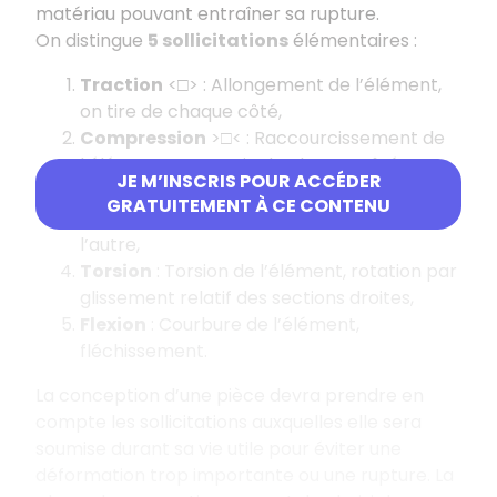
matériau pouvant entraîner sa rupture.
On distingue
5 sollicitations
élémentaires :
Traction
<□> : Allongement de l’élément,
on tire de chaque côté,
Compression
>□< : Raccourcissement de
l’élément, on appuie de chaque côté,
JE M’INSCRIS POUR ACCÉDER
Cisaillement
: Coupure de l’élément,
GRATUITEMENT À CE CONTENU
glissement d’une section par rapport à
l’autre,
Torsion
: Torsion de l’élément, rotation par
glissement relatif des sections droites,
Flexion
: Courbure de l’élément,
fléchissement.
La conception d’une pièce devra prendre en
compte les sollicitations auxquelles elle sera
soumise durant sa vie utile pour éviter une
déformation trop importante ou une rupture. La