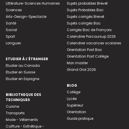
Littérature-Sciences Humaines
Sujets probables Brevet
Sciences
Sujets Probables Bac
Arts-Design-Spectacle
Sujets corrigés Brevet
Santé
Sujets corrigés Bac
Social
Corrigés Bac de Français
Sport
Calendrier Parcoursup 2026
Langues
Calendrier vacances scolaires
Orientation Post Bac
Orientation Post Collège
ETUDIER À L’ÉTRANGER
Mon master
Etudier au Canada
Grand Oral 2026
Etudier en Suisse
Etudier en Espagne
BLOG
Collège
BIBLIOTHEQUE DES
Lycée
TECHNIQUES
Supérieur
Cuisine
Orientation
Transports
Guide pratique
Mode - Vêtements
Coiffure - Esthétique -