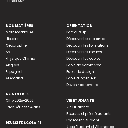
Fiches SUP
NOS MATIÈRES
ORIENTATION
Mathématiques
Parcoursup
Histoire
Découvrir les diplômes
Géographie
Découvrir les formations
SVT
Découvrir les métiers
Physique Chimie
Découvrir les écoles
Anglais
Ecole de commerce
Espagnol
Ecole de design
Allemand
Ecole d’ingénieur
Devenir partenaire
NOS OFFRES
Offre 2025-2026
VIE ETUDIANTE
Pack Réussite 4 ans
Vie Etudiante
Bourses et prêts étudiants
Logement Etudiant
REUSSITE SCOLAIRE
Jobs Etudiant et Alternance