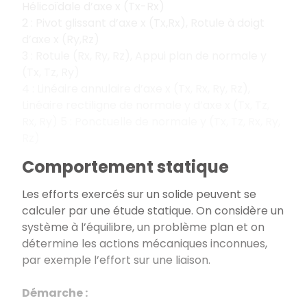
Hélicoïdale d’axe x (Tx-Rx)
2 : Pivot glissant d’axe x (Tx,Rx), Rotule à doigt
d’axe x (Ry,Rz)
3 : Rotule (Rx, Ry, Rz), Appui plan de normale y
(Tx, Tz, Ry)
4 : Linéaire annulaire d’axe x (Tx, Rx, Ry, Rz),
Linéaire rectiligne de normale y d’axe x (Tx, Tz,
Rx, Ry) 5 : Ponctuelle de normale y (Tx, Tz, Rx, Ry,
Rz)
Comportement statique
Les efforts exercés sur un solide peuvent se
calculer par une étude statique. On considère un
système à l’équilibre, un problème plan et on
détermine les actions mécaniques inconnues,
par exemple l’effort sur une liaison.
Démarche :