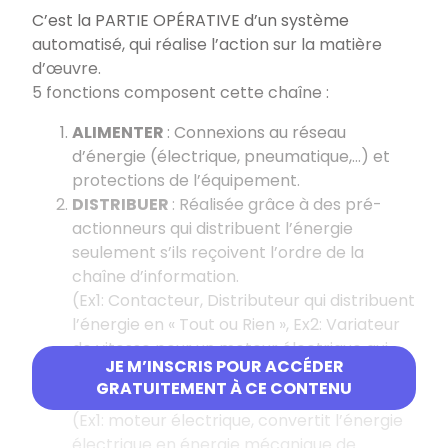
C’est la PARTIE OPÉRATIVE d’un système
automatisé, qui réalise l’action sur la matière
d’œuvre.
5 fonctions composent cette chaîne :
ALIMENTER
: Connexions au réseau
d’énergie (électrique, pneumatique,…) et
protections de l’équipement.
DISTRIBUER
: Réalisée grâce à des pré-
actionneurs qui distribuent l’énergie
seulement s’ils reçoivent l’ordre de la
chaîne d’information.
(Ex1: Contacteur, Distributeur qui distribuent
l’énergie en « Tout ou Rien », Ex2: Variateur
de vitesse pour un moteur électrique qui
JE M’INSCRIS POUR ACCÉDER
distribue de l’énergie « modulée »).
GRATUITEMENT À CE CONTENU
CONVERTIR
: Réalisée par des actionneurs
(Ex1: moteur électrique, convertit l’énergie
électrique en énergie mécanique de