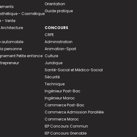
Orientation
tements
Guide pratique
 Esthétique - Cosmétique
- Vente
 Architecture
CONCOURS
CRPE
 automobile
Administration
 la personne
Animation-Sport
ement Petite enfance
Culture
ntrepreneur
Juridique
Santé-Social et Médico-Social
Sécurité
Technique
Ingénieur Post-Bac
Ingénieur Maroc
Commerce Post-Bac
Commerce Admission Parallèle
Commerce Maroc
IEP Concours Commun
IEP Concours Grenoble