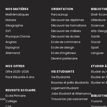
NOS MATIÈRES
ORIENTATION
BIBLIOTH
Mathématiques
Parcoursup
Droit-Eco
Histoire
Découvrir les diplômes
Littératur
Géographie
Découvrir les formations
Sciences
SVT
Découvrir les métiers
Arts-Desig
Physique Chimie
Découvrir les écoles
Santé
Anglais
Ecole de commerce
Social
Espagnol
Ecole de design
Sport
Allemand
Ecole d’ingénieur
Langues
Devenir partenaire
NOS OFFRES
ETUDIER À
Offre 2025-2026
VIE ETUDIANTE
Etudier a
Pack Réussite 4 ans
Vie Etudiante
Etudier en 
Bourses et prêts étudiants
Etudier en
Logement Etudiant
REUSSITE SCOLAIRE
Jobs Etudiant et Alternance
Ecole Primaire
BIBLIOTH
sion
Trouve ton job saisonnier
Collège
Cuisine
CAP
Transports