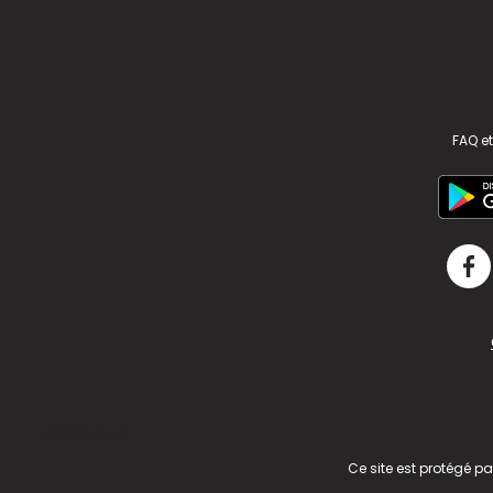
FAQ et
v2.311.4 US
Ce site est protégé p