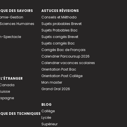
EQUE DES SAVOIRS
ASTUCES RÉVISIONS
nomie-Gestion
Conseils et Méthodo
e-Sciences Humaines
Sujets probables Brevet
Sujets Probables Bac
n-Spectacle
Sujets corrigés Brevet
Sujets corrigés Bac
Corrigés Bac de Français
Calendrier Parcoursup 2026
Calendrier vacances scolaires
Orientation Post Bac
Orientation Post Collège
 L’ÉTRANGER
Mon master
u Canada
Grand Oral 2026
Suisse
 Espagne
BLOG
Collège
EQUE DES TECHNIQUES
Lycée
Supérieur