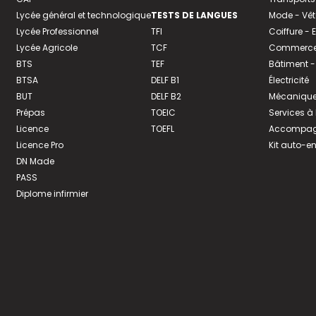
Lycée général et technologique
TESTS DE LANGUES
Mode - Vê
Lycée Professionnel
TFI
Coiffure -
Lycée Agricole
TCF
Commerce 
BTS
TEF
Bâtiment -
BTSA
DELF B1
Électricité
BUT
DELF B2
Mécanique
Prépas
TOEIC
Services à
Licence
TOEFL
Accompagn
Licence Pro
Kit auto-e
DN Made
PASS
Diplome infirmier