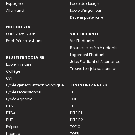
Espagnol
Ecole de design
Allemand
Ecole d’ingénieur
Devenir partenaire
NOS OFFRES
Offre 2025-2026
VIE ETUDIANTE
Pack Réussite 4 ans
Vie Etudiante
Bourses et prêts étudiants
Logement Etudiant
REUSSITE SCOLAIRE
Jobs Etudiant et Alternance
Ecole Primaire
Trouve ton job saisonnier
Collège
CAP
Lycée général et technologique
TESTS DE LANGUES
Lycée Professionnel
TFI
Lycée Agricole
TCF
BTS
TEF
BTSA
DELF B1
BUT
DELF B2
Prépas
TOEIC
Licence
TOEFL