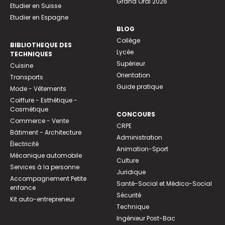
Grand Oral 2026
Etudier en Suisse
Etudier en Espagne
BLOG
Collège
BIBLIOTHEQUE DES
Lycée
TECHNIQUES
Supérieur
Cuisine
Orientation
Transports
Guide pratique
Mode - Vêtements
Coiffure - Esthétique -
Cosmétique
CONCOURS
Commerce - Vente
CRPE
Bâtiment - Architecture
Administration
Électricité
Animation-Sport
Mécanique automobile
Culture
Services à la personne
Juridique
Accompagnement Petite
Santé-Social et Médico-Social
enfance
Sécurité
Kit auto-entrepreneur
Technique
Ingénieur Post-Bac