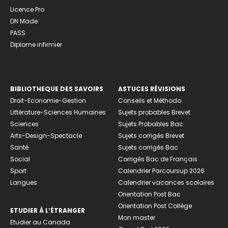
Licence Pro
DN Made
PASS
Diplome infirmier
BIBLIOTHEQUE DES SAVOIRS
ASTUCES RÉVISIONS
Droit-Economie-Gestion
Conseils et Méthodo
Littérature-Sciences Humaines
Sujets probables Brevet
Sciences
Sujets Probables Bac
Arts-Design-Spectacle
Sujets corrigés Brevet
Santé
Sujets corrigés Bac
Social
Corrigés Bac de Français
Sport
Calendrier Parcoursup 2026
Langues
Calendrier vacances scolaires
Orientation Post Bac
Orientation Post Collège
ETUDIER À L’ÉTRANGER
Mon master
Etudier au Canada