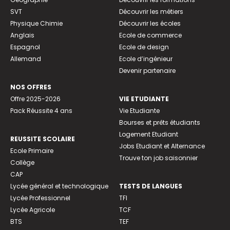
SVT
Découvrir les métiers
Physique Chimie
Découvrir les écoles
Anglais
Ecole de commerce
Espagnol
Ecole de design
Allemand
Ecole d’ingénieur
Devenir partenaire
NOS OFFRES
Offre 2025-2026
VIE ETUDIANTE
Pack Réussite 4 ans
Vie Etudiante
Bourses et prêts étudiants
Logement Etudiant
REUSSITE SCOLAIRE
Jobs Etudiant et Alternance
Ecole Primaire
Trouve ton job saisonnier
Collège
CAP
Lycée général et technologique
TESTS DE LANGUES
Lycée Professionnel
TFI
Lycée Agricole
TCF
BTS
TEF