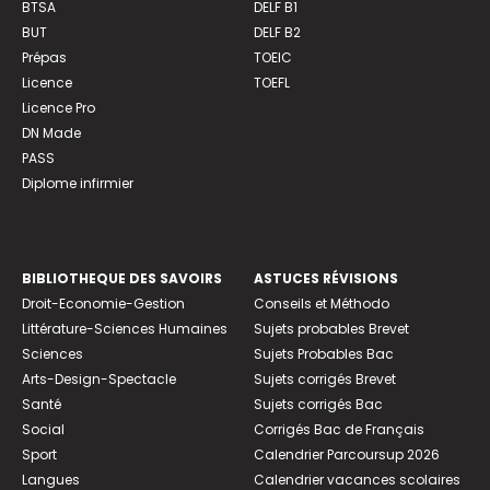
BTSA
DELF B1
BUT
DELF B2
Prépas
TOEIC
Licence
TOEFL
Licence Pro
DN Made
PASS
Diplome infirmier
BIBLIOTHEQUE DES SAVOIRS
ASTUCES RÉVISIONS
Droit-Economie-Gestion
Conseils et Méthodo
Littérature-Sciences Humaines
Sujets probables Brevet
Sciences
Sujets Probables Bac
Arts-Design-Spectacle
Sujets corrigés Brevet
Santé
Sujets corrigés Bac
Social
Corrigés Bac de Français
Sport
Calendrier Parcoursup 2026
Langues
Calendrier vacances scolaires