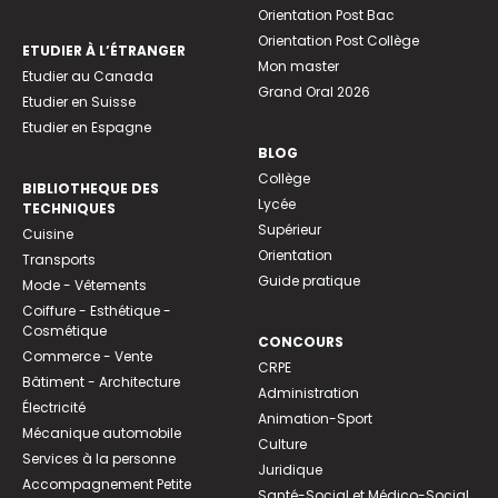
Orientation Post Bac
Orientation Post Collège
ETUDIER À L’ÉTRANGER
Mon master
Etudier au Canada
Grand Oral 2026
Etudier en Suisse
Etudier en Espagne
BLOG
Collège
BIBLIOTHEQUE DES
Lycée
TECHNIQUES
Supérieur
Cuisine
Orientation
Transports
Guide pratique
Mode - Vêtements
Coiffure - Esthétique -
Cosmétique
CONCOURS
Commerce - Vente
CRPE
Bâtiment - Architecture
Administration
Électricité
Animation-Sport
Mécanique automobile
Culture
Services à la personne
Juridique
Accompagnement Petite
Santé-Social et Médico-Social