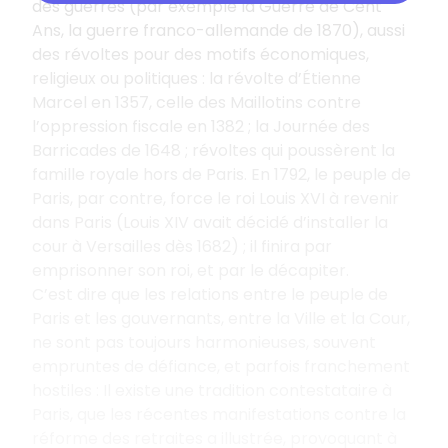
des guerres (par exemple la Guerre de Cent
Ans, la guerre franco-allemande de 1870), aussi
des révoltes pour des motifs économiques,
religieux ou politiques : la révolte d’Étienne
Marcel en 1357, celle des Maillotins contre
l’oppression fiscale en 1382 ; la Journée des
Barricades de 1648 ; révoltes qui poussèrent la
famille royale hors de Paris. En 1792, le peuple de
Paris, par contre, force le roi Louis XVI à revenir
dans Paris (Louis XIV avait décidé d’installer la
cour à Versailles dès 1682) ; il finira par
emprisonner son roi, et par le décapiter.
C’est dire que les relations entre le peuple de
Paris et les gouvernants, entre la Ville et la Cour,
ne sont pas toujours harmonieuses, souvent
empruntes de défiance, et parfois franchement
hostiles : Il existe une tradition contestataire à
Paris, que les récentes manifestations contre la
réforme des retraites a illustrée, provoquant à