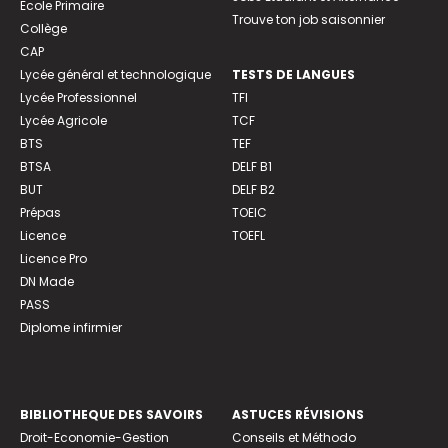
Ecole Primaire
Trouve ton job saisonnier
Collège
CAP
Lycée général et technologique
TESTS DE LANGUES
Lycée Professionnel
TFI
Lycée Agricole
TCF
BTS
TEF
BTSA
DELF B1
BUT
DELF B2
Prépas
TOEIC
Licence
TOEFL
Licence Pro
DN Made
PASS
Diplome infirmier
BIBLIOTHEQUE DES SAVOIRS
ASTUCES RÉVISIONS
Droit-Economie-Gestion
Conseils et Méthodo