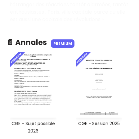
l’étranger des réactions tantôt alarmées, tantôt
enthousiastes : Paris, ville capitale parce qu’elle
est aussi une capitale des révolutions ?
📄 Annales
PREMIUM
PREMIUM
PREMIUM
CGE - Sujet possible
CGE - Session 2025
2026