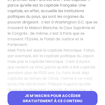
parce qu’elle est la capitale française. Une
capitale, en effet, accueille les institutions
politiques du pays, qui sont les organes du
pouvoir dirigeant : c’est à Washington D.C. que se
trouvent la Maison Blanche, la Cour Suprême et
le Congrès ; de même, c’est à Paris que se
trouvent l’Élysée, le Palais de Justice et le
Parlement.
Mais Paris est aussi la capitale historique. Tokyo,
par exemple, est la capitale politique du Japon
mais pas la capitale historique : c’est à Kyoto
que revient ce titre, parce qu’elle a été capitale
pendant plus de 1000 ans. Or, Paris était déjà
capitale au temps de Clovis ; même si ce n’est
qu’au XIIe siècle avec Philippe Auguste qu’elle
devient durablement capitale du royaume – à
l’exception des périodes de troubles…
JE M’INSCRIS POUR ACCÉDER
Or, Paris a connu plusieurs périodes de troubles :
GRATUITEMENT À CE CONTENU