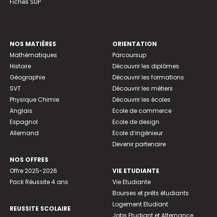
Fiches SUP
NOS MATIÈRES
ORIENTATION
Mathématiques
Parcoursup
Histoire
Découvrir les diplômes
Géographie
Découvrir les formations
SVT
Découvrir les métiers
Physique Chimie
Découvrir les écoles
Anglais
Ecole de commerce
Espagnol
Ecole de design
Allemand
Ecole d’ingénieur
Devenir partenaire
NOS OFFRES
Offre 2025-2026
VIE ETUDIANTE
Pack Réussite 4 ans
Vie Etudiante
Bourses et prêts étudiants
Logement Etudiant
REUSSITE SCOLAIRE
Jobs Etudiant et Alternance