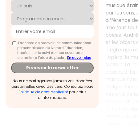
musique était
par les sons,
différence des
Il ne faut tou
poésie. Andr
et les objets 
J'accepte de recevoir les communications
personnalisées de Nomad Education,
longtemps été
basées sur le suivi de mes ouvertures
l’opéra, la m
d'emails (à l’aide de pixels).
En savoir plus
Mozart. La re
Recevoir la newsletter
classique. La 
musique non 
Nous ne partagerons jamais vos données
Malgré l’hété
personnelles avec des tiers. Consultez notre
Politique de confidentialité
pour plus
des arts de l
d’informations.
couleur et le
Kandinsky d
miniatures, 
principe sym