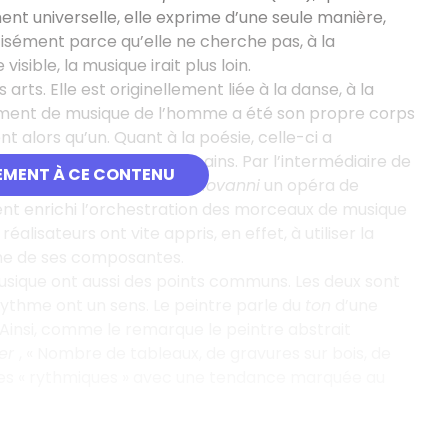
nt universelle, elle exprime d’une seule manière,
écisément parce qu’elle ne cherche pas, à la
sible, la musique irait plus loin.
 arts. Elle est originellement liée à la danse, à la
rument de musique de l’homme a été son propre corps
nt alors qu’un. Quant à la poésie, celle-ci a
recs et des griots africains. Par l’intermédiaire de
EMENT À CE CONTENU
pièce de Molière et
Don Giovanni
un opéra de
ent enrichi l’orchestration des morceaux de musique
lisateurs ont vite appris, en effet, à utiliser la
e de ses composantes.
musique ont aussi des points communs. Les deux sont
rythme ont un sens. Le peintre parle du
ton
d’une
Ainsi, comme le remarque le peintre abstrait
ier
, « Nombre de tableaux, de gravures sur bois, de
xes « rythmiques » avec une tendance marquée au