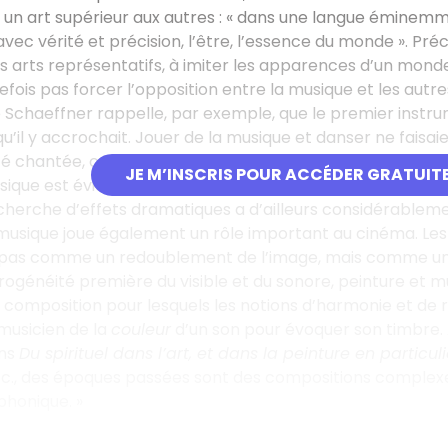
 un art supérieur aux autres : « dans une langue éminemme
 avec vérité et précision, l’être, l’essence du monde ». Pr
 arts représentatifs, à imiter les apparences d’un monde vi
tefois pas forcer l’opposition entre la musique et les autres
é Schaeffner rappelle, par exemple, que le premier inst
qu’il y accrochait. Jouer de la musique et danser ne faisaie
 chantée, comme en témoignent les pratiques des aèdes g
JE M’INSCRIS POUR ACCÉDER GRATUIT
usique est évidemment liée au théâtre.
Dom Juan
est une 
cherche d’effets dramatiques a d’ailleurs considérablem
musique joue également un rôle important au cinéma. Les réa
pas comme un redoublement de l’image, mais comme un
rogénéité première du visible et du sonore, peinture et 
a composition pour lesquels les notions d’harmonie et de 
 musicien de la
couleur
d’un son pour évoquer son timbre. 
ans
Du spirituel dans l’art, et dans la peinture en particul
etc., des époques passées sont des compositions comple
phonique. »