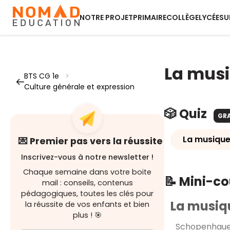
NOTRE PROJET
PRIMAIRE
COLLÈGE
LYCÉE
SU
La musi
BTS CG 1e
>
Culture générale et expression
🎲 Quiz
GR
La musique 
💌 Premier pas vers la réussite
Inscrivez-vous à notre newsletter !
Chaque semaine dans votre boite
📝 Mini-c
mail : conseils, contenus
pédagogiques, toutes les clés pour
La musiqu
la réussite de vos enfants et bien
plus ! 🎯
Schopenhauer