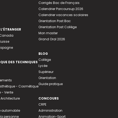
Corrigés Bac de Français
Calendrier Parcoursup 2026
Calendrier vacances scolaires
Orientation Post Bac
Orientation Post Collège
 L’ÉTRANGER
Mon master
u Canada
Grand Oral 2026
Suisse
 Espagne
BLOG
Collège
EQUE DES TECHNIQUES
Lycée
Supérieur
Orientation
tements
Guide pratique
 Esthétique - Cosmétique
- Vente
 Architecture
CONCOURS
CRPE
 automobile
Administration
 la personne
Animation-Sport