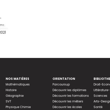
2021
NOS MATIÈRES
ORIENTATION
BIBLIOTH
Mathématiques
Parcoursup
Droit-Eco
Histoire
Découvrir les diplômes
Littératur
Géographie
Découvrir les formations
Sciences
SVT
Découvrir les métiers
Arts-Desig
Physique Chimie
Découvrir les écoles
Santé