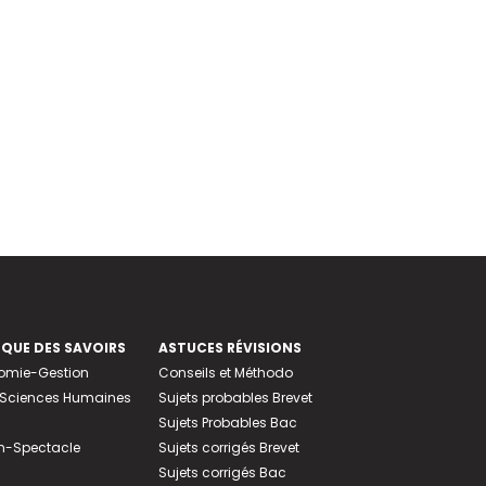
EQUE DES SAVOIRS
ASTUCES RÉVISIONS
nomie-Gestion
Conseils et Méthodo
e-Sciences Humaines
Sujets probables Brevet
Sujets Probables Bac
n-Spectacle
Sujets corrigés Brevet
Sujets corrigés Bac